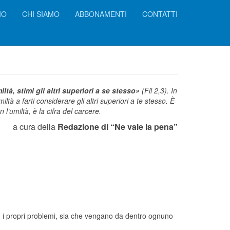
IO
CHI SIAMO
ABBONAMENTI
CONTATTI
tà, stimi gli altri superiori a se stesso»
(Fil 2,3). In
tà a farti considerare gli altri superiori a te stesso. È
 l’umiltà, è la cifra del carcere.
a cura della
Redazione di “Ne vale la pena”
n i propri problemi, sia che vengano da dentro ognuno