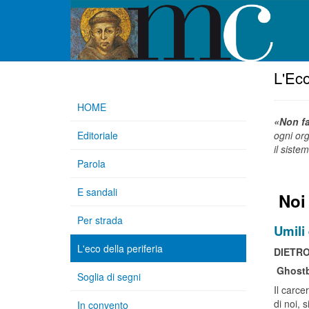
L'Eco
HOME
«Non fa
Editoriale
ogni org
il siste
Parola
E sandali
Noi
Per strada
Umili 
L'eco della periferia
DIETR
Ghostb
Soglia di segni
Il carc
di noi, 
In convento