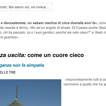
tutto: Noi siamo noi, voi invece…
a Gerusalemme, un sabato mattina di circa duemila anni fa»,
comi
lla nascita è fermo, ritto ad un angolo di strada. Di lì passa anche Gesù
, chi ha peccato, lui o i suoi genitori, perché sia nato cieco?” e Gesù r
 lo guarisce».
za uscita:
c
ome un cuore cieco
oganza non fa simpatia
DELLE TRE
«Improvvisamente tutti si a
nemmeno a quello che ha app