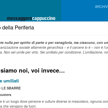
ARCHIV
 della Periferia
te nulla per spirito di parte o per vanagloria, ma ciascuno, con umil
anizzazione sociale altamente gerarchica – e il carcere lo è – non è l’umil
ma. Non sei umile per virtù. Sei umiliato per condizione. L’umiliazione, non
 siamo noi, voi invece…
e umiliati
O LE SBARRE
usters
ere è un luogo dove persone e culture diverse si mescolano, ognuna co
sia che vengano da fuori.