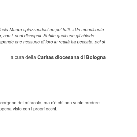
ncia Maura spiazzandoci un po’ tutti. «Un mendicante
, con i suoi discepoli. Subito qualcuno gli chiede:
isponde che nessuno di loro in realtà ha peccato, poi si
a cura della
Caritas diocesana di Bologna
ccorgono del miracolo, ma c’è chi non vuole credere
ena visto con i propri occhi.