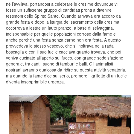
né l’avviliva, portandosi a celebrare le cresime dovunque vi
fosse un sufficiente gruppo di candidati pronti a divenire
testimoni dello Spirito Santo. Quando arrivava era accolto da
grande festa e dopo la liturgia del sacramento della cresima
occorreva allestire un lauto pranzo, a base di selvaggina,
indispensabile per quelle popolazioni corrose dalla fame e
anche perché una festa senza carne non era festa. A questo
provvedeva lo stesso vescovo, che si inoltrava nella rada
boscaglia e con il suo fucile cacciava quanto trovava, che poi
veniva cucinato all’aperto sul fuoco, con grande soddisfazione
generale, tra canti, suono di tamburi e balli. Gli animalisti
nostrani avranno qualcosa da ridire su questa attività venatoria,
ma quando la fame dice sul serio, premere il grilletto di un fucile
diventa insopprimibile urgenza.