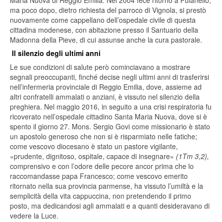
Maria Nuova di Reggio Emilia. Nel 2004 fece ritorno a Puianello,
ma poco dopo, dietro richiesta del parroco di Vignola, si prestò
nuovamente come cappellano dell’ospedale civile di questa
cittadina modenese, con abitazione presso il Santuario della
Madonna della Pieve, di cui assunse anche la cura pastorale.
Il silenzio degli ultimi anni
Le sue condizioni di salute però cominciavano a mostrare
segnali preoccupanti, finché decise negli ultimi anni di trasferirsi
nell’infermeria provinciale di Reggio Emilia, dove, assieme ad
altri confratelli ammalati o anziani, è vissuto nel silenzio della
preghiera. Nel maggio 2016, in seguito a una crisi respiratoria fu
ricoverato nell’ospedale cittadino Santa Maria Nuova, dove si è
spento il giorno 27. Mons. Sergio Govi come missionario è stato
un apostolo generoso che non si è risparmiato nelle fatiche;
come vescovo diocesano è stato un pastore vigilante,
«prudente, dignitoso, ospitale, capace di insegnare»
(1Tm 3,2),
comprensivo e con l’odore delle pecore ancor prima che lo
raccomandasse papa Francesco; come vescovo emerito
ritornato nella sua provincia parmense, ha vissuto l’umiltà e la
semplicità della vita cappuccina, non pretendendo il primo
posto, ma dedicandosi agli ammalati e a quanti desideravano di
vedere la Luce.