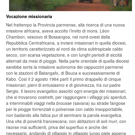
Vocazione missionaria
Nel frattempo la Provincia parmense, alla ricerca di una nuova
missione africana, aveva accolto l’invito di mons. Léon
Chambon, vescovo di Bossangoa, nel nord-ovest della
Repubblica Centrafricana, a inviare missionari in quella diocesi,
un territorio caratterizzato al nord da clima subtropicale caldo
secco, con scarsa vegetazione, e con lunghi periodi di siccità
alternati da mesi di piogge. Nella parte orientale di quella diocesi
sarebbe sorta la missione autonoma dei cappuccini parmensi
con le stazioni di Batangafo, di Bouca e successivamente di
Kabo. Così il 2 agosto 1964 partì il primo drappello di cinque
missionari, pieni di entusiasmo e di giovinezza, tra cui padre
Sergio. Il lavoro evangelico assorbì ogni energia dei missionari,
che si trovarono costretti, per raggiungere i villaggi più sperduti,
a interminabili viaggi nella
brousse
(savana) su strade fangose
per le piogge torrenziali o polverose con caldo insopportabile,
non badando alla fatica pur di seminare la parola evangelica.
Una vita di povertà francescana, con abitazioni di soli muri, con
risorse mai sufficienti, priva del superfluo e anche del
necessario, andando di villaggio in villaggio lungo piste appena