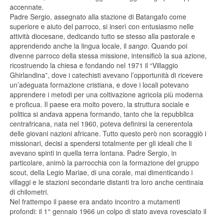
accennate.
Padre Sergio, assegnato alla stazione di Batangafo come
superiore e aiuto del parroco, si inserì con entusiasmo nelle
attività diocesane, dedicando tutto se stesso alla pastorale e
apprendendo anche la lingua locale, il
sango
. Quando poi
divenne parroco della stessa missione, intensificò la sua azione,
ricostruendo la chiesa e fondando nel 1971 il “Villaggio
Ghirlandina”, dove i catechisti avevano l’opportunità di ricevere
un’adeguata formazione cristiana, e dove i locali potevano
apprendere i metodi per una coltivazione agricola più moderna
e proficua. Il paese era molto povero, la struttura sociale e
politica si andava appena formando, tanto che la repubblica
centrafricana, nata nel 1960, poteva definirsi la cenerentola
delle giovani nazioni africane. Tutto questo però non scoraggiò i
missionari, decisi a spendersi totalmente per gli ideali che li
avevano spinti in quella terra lontana. Padre Sergio, in
particolare, animò la parrocchia con la formazione del gruppo
scout, della Legio Mariae, di una corale, mai dimenticando i
villaggi e le stazioni secondarie distanti tra loro anche centinaia
di chilometri.
Nel frattempo il paese era andato incontro a mutamenti
profondi: il 1° gennaio 1966 un colpo di stato aveva rovesciato il