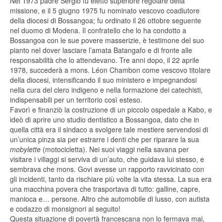
Nel 1973 padre Sergio fu eletto superiore regolare della
missione, e il 5 giugno 1975 fu nominato vescovo coadiutore
della diocesi di Bossangoa; fu ordinato il 26 ottobre seguente
nel duomo di Modena. Il confratello che lo ha condotto a
Bossangoa con le sue povere masserizie, è testimone del suo
pianto nel dover lasciare l’amata Batangafo e di fronte alle
responsabilità che lo attendevano. Tre anni dopo, il 22 aprile
1978, succederà a mons. Léon Chambon come vescovo titolare
della diocesi, intensificando il suo ministero e impegnandosi
nella cura del clero indigeno e nella formazione dei catechisti,
indispensabili per un territorio così esteso.
Favorì e finanziò la costruzione di un piccolo ospedale a Kabo, e
ideò di aprire uno studio dentistico a Bossangoa, dato che in
quella città era il sindaco a svolgere tale mestiere servendosi di
un’unica pinza sia per estrarre i denti che per riparare la sua
mobylette
(motocicletta). Nei suoi viaggi nella savana per
visitare i villaggi si serviva di un’auto, che guidava lui stesso, e
sembrava che mons. Govi avesse un rapporto ravvicinato con
gli incidenti, tanto da rischiare più volte la vita stessa. La sua era
una macchina povera che trasportava di tutto: galline, capre,
manioca e… persone. Altro che automobile di lusso, con autista
e codazzo di monsignori al seguito!
Questa situazione di povertà francescana non lo fermava mai,