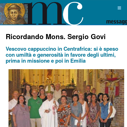
Ricordando Mons. Sergio Govi
Vescovo cappuccino in Centrafrica: si è speso
con umiltà e generosità in favore degli ultimi,
prima in missione e poi in Emilia