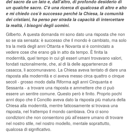
del sacro da un lato e, dall’altro, di profondo desiderio di
un qualche sacro. C’è una ricerca di qualcosa di altro e alto
e mi chiedo cos’è successo perché la Chiesa, la comunità
dei cristiani, ha perso per strada la capacità di intercettare
la realtà, i bisogni degli uomini.
Gilberto. A questa domanda mi sono dato una risposta che non
so se sia sensata: è successo che il mondo è cambiato, ma solo
tra la metà degli anni Ottanta e Novanta si è cominciato a
vedere cose che erano già in atto da tempo. È finita la
modernità, quel tempo in cui gli esseri umani trovavano valori,
fondati razionalmente, che, al di là delle appartenenze di
casacca, li accomunavano. La Chiesa aveva tentato di dare una
risposta alla modernità e ci aveva messo circa quattro o cinque
secoli - grosso modo dalla Riforma agli anni Cinquanta e
Sessanta - a trovare una risposta e ammettere che ci può
essere un sentire comune. Questo però è finito. Proprio pochi
anni dopo che il Concilio aveva dato la risposta più matura della
Chiesa alla modernità, mentre faticosamente si trovava una
risposta, nel frattempo il mondo cambiava. Ora ci sono
condizioni che non consentono più all’essere umano di trovare
nel nostro stile, nel nostro modello, mentale soprattutto,
qualcosa di significativo.