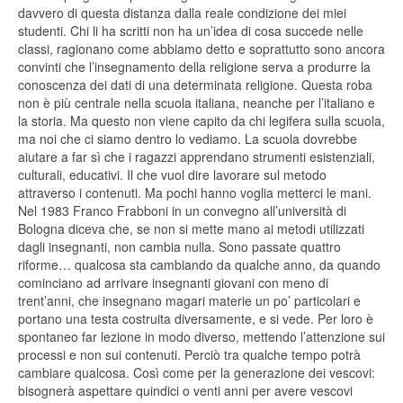
davvero di questa distanza dalla reale condizione dei miei
studenti. Chi li ha scritti non ha un’idea di cosa succede nelle
classi, ragionano come abbiamo detto e soprattutto sono ancora
convinti che l’insegnamento della religione serva a produrre la
conoscenza dei dati di una determinata religione. Questa roba
non è più centrale nella scuola italiana, neanche per l’italiano e
la storia. Ma questo non viene capito da chi legifera sulla scuola,
ma noi che ci siamo dentro lo vediamo. La scuola dovrebbe
aiutare a far sì che i ragazzi apprendano strumenti esistenziali,
culturali, educativi. Il che vuol dire lavorare sul metodo
attraverso i contenuti. Ma pochi hanno voglia metterci le mani.
Nel 1983 Franco Frabboni in un convegno all’università di
Bologna diceva che, se non si mette mano ai metodi utilizzati
dagli insegnanti, non cambia nulla. Sono passate quattro
riforme… qualcosa sta cambiando da qualche anno, da quando
cominciano ad arrivare insegnanti giovani con meno di
trent’anni, che insegnano magari materie un po’ particolari e
portano una testa costruita diversamente, e si vede. Per loro è
spontaneo far lezione in modo diverso, mettendo l’attenzione sui
processi e non sui contenuti. Perciò tra qualche tempo potrà
cambiare qualcosa. Così come per la generazione dei vescovi:
bisognerà aspettare quindici o venti anni per avere vescovi