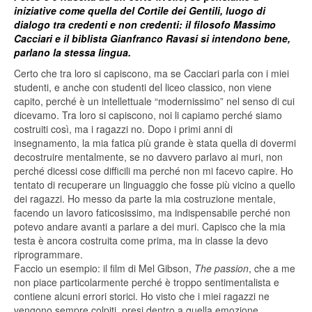
iniziative come quella del Cortile dei Gentili, luogo di
dialogo tra credenti e non credenti: il filosofo Massimo
Cacciari e il biblista Gianfranco Ravasi si intendono bene,
parlano la stessa lingua.
Certo che tra loro si capiscono, ma se Cacciari parla con i miei
studenti, e anche con studenti del liceo classico, non viene
capito, perché è un intellettuale “modernissimo” nel senso di cui
dicevamo. Tra loro si capiscono, noi li capiamo perché siamo
costruiti così, ma i ragazzi no. Dopo i primi anni di
insegnamento, la mia fatica più grande è stata quella di dovermi
decostruire mentalmente, se no davvero parlavo ai muri, non
perché dicessi cose difficili ma perché non mi facevo capire. Ho
tentato di recuperare un linguaggio che fosse più vicino a quello
dei ragazzi. Ho messo da parte la mia costruzione mentale,
facendo un lavoro faticosissimo, ma indispensabile perché non
potevo andare avanti a parlare a dei muri. Capisco che la mia
testa è ancora costruita come prima, ma in classe la devo
riprogrammare.
Faccio un esempio: il film di Mel Gibson,
The passion
, che a me
non piace particolarmente perché è troppo sentimentalista e
contiene alcuni errori storici. Ho visto che i miei ragazzi ne
vengono sempre colpiti, presi dentro a quella emozione