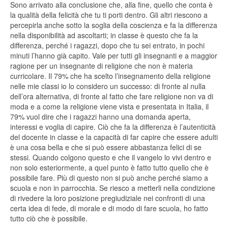
Sono arrivato alla conclusione che, alla fine, quello che conta è
la qualità della felicità che tu ti porti dentro. Gli altri riescono a
percepirla anche sotto la soglia della coscienza e fa la differenza
nella disponibilità ad ascoltarti; in classe è questo che fa la
differenza, perché i ragazzi, dopo che tu sei entrato, in pochi
minuti l’hanno già capito. Vale per tutti gli insegnanti e a maggior
ragione per un insegnante di religione che non è materia
curricolare. Il 79% che ha scelto l’insegnamento della religione
nelle mie classi io lo considero un successo: di fronte al nulla
dell’ora alternativa, di fronte al fatto che fare religione non va di
moda e a come la religione viene vista e presentata in Italia, il
79% vuol dire che i ragazzi hanno una domanda aperta,
interessi e voglia di capire. Ciò che fa la differenza è l’autenticità
del docente in classe e la capacità di far capire che essere adulti
è una cosa bella e che si può essere abbastanza felici di se
stessi. Quando colgono questo e che il vangelo lo vivi dentro e
non solo esteriormente, a quel punto è fatto tutto quello che è
possibile fare. Più di questo non si può anche perché siamo a
scuola e non in parrocchia. Se riesco a metterli nella condizione
di rivedere la loro posizione pregiudiziale nei confronti di una
certa idea di fede, di morale e di modo di fare scuola, ho fatto
tutto ciò che è possibile.