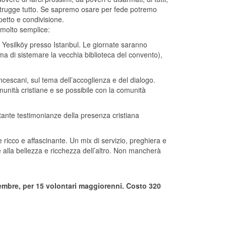
distrugge tutto. Se sapremo osare per fede potremo
petto e condivisione.
è molto semplice:
 Yesilköy presso Istanbul. Le giornate saranno
a di sistemare la vecchia biblioteca del convento),
francescani, sul tema dell’accoglienza e del dialogo.
munità cristiane e se possibile con la comunità
e tante testimonianze della presenza cristiana
 ricco e affascinante. Un mix di servizio, preghiera e
e alla bellezza e ricchezza dell’altro. Non mancherà
tembre, per 15 volontari maggiorenni. Costo 320