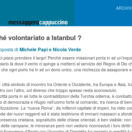
ARCHIV
hé volontariato a Istanbul ?
oposta di
Michele Papi e Nicola Verde
i piace prendere il largo! Perché essere missionari porta in sé un’inquie
iarlo là dove il vento ci spinge a metterci al servizio del Regno di Dio 
e che ogni porto ha in sé un dono unico, una ricchezza da assaporare e
: città simbolo di incontro tra Oriente e Occidente, tra Europa e Asia, tr
ntro con l’altro, col diverso che troppo spesso resta sconosciuto.
ittà porta in sé tutte le contraddizioni della Turchia odierna, è combattu
o di democrazia e rifugio nell’uomo forte al comando, tra ricerca di b
izzazione. La “nuova Roma”, da millenni capitale di imperi, ha visto convi
ede dei nuovi reggenti ed è stata testimone di immani massacri a sfondo
presenza cristiana, soprattutto delle chiese orientali, è ben visibile: no
 delle campane, le minoranze però non vedono riconosciuti i loro diritti
ati Francesco d’Assisi con l’incontro di Damietta ha lasciato in eredità il d