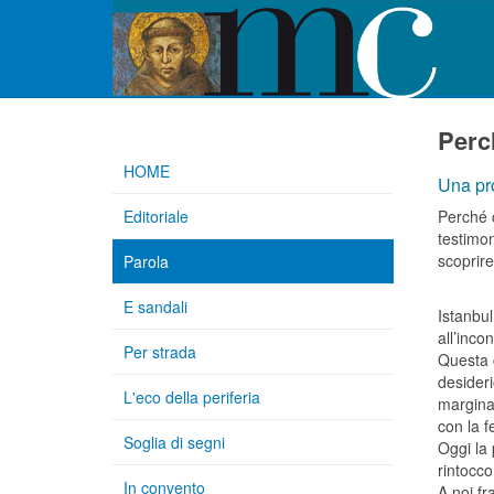
Perc
HOME
Una pr
Editoriale
Perché c
testimon
scoprir
Parola
E sandali
Istanbul
all’inco
Per strada
Questa c
desideri
L'eco della periferia
marginal
con la f
Soglia di segni
Oggi la 
rintocco
In convento
A noi fr