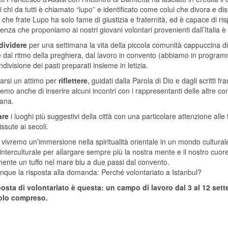
 chi da tutti è chiamato “lupo” e identificato come colui che divora e 
 che frate Lupo ha solo fame di giustizia e fraternità, ed è capace di ris
ienza che proponiamo ai nostri giovani volontari provenienti dall’Italia 
dividere
per una settimana la vita della piccola comunità cappuccina di
 dal ritmo della preghiera, dal lavoro in convento (abbiamo in programm
ndivisione dei pasti preparati insieme in letizia.
rsi un attimo per
riflettere
, guidati dalla Parola di Dio e dagli scritti 
mo anche di inserire alcuni incontri con i rappresentanti delle altre co
ana.
are
i luoghi più suggestivi della città con una particolare attenzione all
ssute ai secoli.
vivremo un’immersione nella spiritualità orientale in un mondo culturale
interculturale per allargare sempre più la nostra mente e il nostro cuor
mente un tuffo nel mare blu a due passi dal convento.
nque la risposta alla domanda: Perché volontariato a Istanbul?
osta di volontariato è questa: un campo di lavoro dal 3 al 12 set
volo compreso.