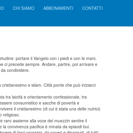
IO
CHI SIAMO
ABBONAMENTI
CONTATTI
tudine: portare il Vangelo con i piedi e con le mani,
che ci precede sempre. Andare, partire, poi arrivare e
 da condividere.
a cristianesimo e islam. Città ponte che può iniziarci
ta tra laicità e orientamento confessionale, tra
enessere consumistico e sacche di povertà e
vere il cristianesimo (di cui è stata una delle nutrici)
 religioso.
n è raro assieme alla voce del muezzin sentire il
 e la convivenza pacifica è minata da episodi bui.
overe di farci prossimi, da poveri e disarmati, di tutti;