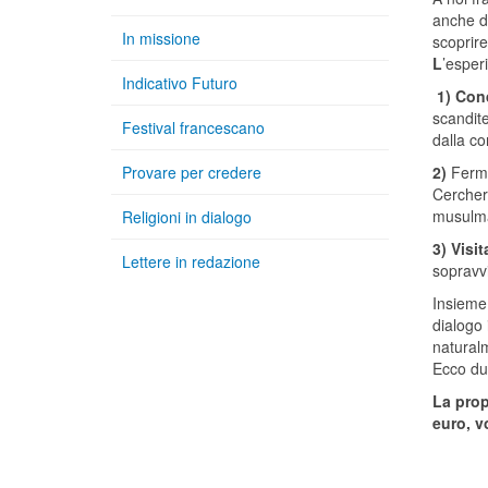
anche di
In missione
scoprire
L
’esper
Indicativo Futuro
1) Con
scandite
Festival francescano
dalla co
Provare per credere
2)
Ferma
Cerchere
musulm
Religioni in dialogo
3) Visit
Lettere in redazione
sopravvi
Insieme 
dialogo 
natural
Ecco du
La prop
euro, 