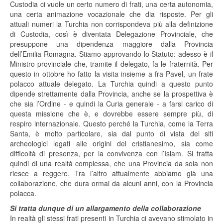
Custodia ci vuole un certo numero di frati, una certa autonomia,
una certa animazione vocazionale che dia risposte. Per gli
attuali numeri la Turchia non corrispondeva più alla definizione
di Custodia, così è diventata Delegazione Provinciale, che
presuppone una dipendenza maggiore dalla Provincia
dell’Emilia-Romagna. Stiamo approvando lo Statuto: adesso è il
Ministro provinciale che, tramite il delegato, fa le fraternità. Per
questo in ottobre ho fatto la visita insieme a fra Pavel, un frate
polacco attuale delegato. La Turchia quindi a questo punto
dipende strettamente dalla Provincia, anche se la prospettiva è
che sia l’Ordine - e quindi la Curia generale - a farsi carico di
questa missione che è, e dovrebbe essere sempre più, di
respiro internazionale. Questo perché la Turchia, come la Terra
Santa, è molto particolare, sia dal punto di vista dei siti
archeologici legati alle origini del cristianesimo, sia come
difficoltà di presenza, per la convivenza con l’Islam. Si tratta
quindi di una realtà complessa, che una Provincia da sola non
riesce a reggere. Tra l’altro attualmente abbiamo già una
collaborazione, che dura ormai da alcuni anni, con la Provincia
polacca.
Si tratta dunque di un allargamento della collaborazione
In realtà gli stessi frati presenti in Turchia ci avevano stimolato in