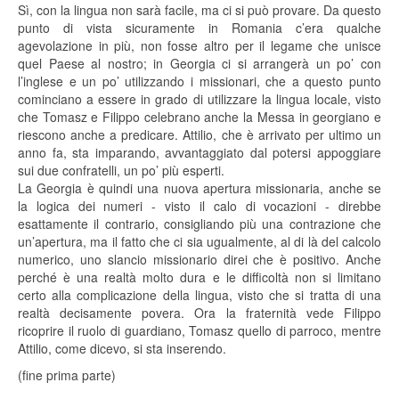
Sì, con la lingua non sarà facile, ma ci si può provare. Da questo
punto di vista sicuramente in Romania c’era qualche
agevolazione in più, non fosse altro per il legame che unisce
quel Paese al nostro; in Georgia ci si arrangerà un po’ con
l’inglese e un po’ utilizzando i missionari, che a questo punto
cominciano a essere in grado di utilizzare la lingua locale, visto
che Tomasz e Filippo celebrano anche la Messa in georgiano e
riescono anche a predicare. Attilio, che è arrivato per ultimo un
anno fa, sta imparando, avvantaggiato dal potersi appoggiare
sui due confratelli, un po’ più esperti.
La Georgia è quindi una nuova apertura missionaria, anche se
la logica dei numeri - visto il calo di vocazioni - direbbe
esattamente il contrario, consigliando più una contrazione che
un’apertura, ma il fatto che ci sia ugualmente, al di là del calcolo
numerico, uno slancio missionario direi che è positivo. Anche
perché è una realtà molto dura e le difficoltà non si limitano
certo alla complicazione della lingua, visto che si tratta di una
realtà decisamente povera. Ora la fraternità vede Filippo
ricoprire il ruolo di guardiano, Tomasz quello di parroco, mentre
Attilio, come dicevo, si sta inserendo.
(fine prima parte)