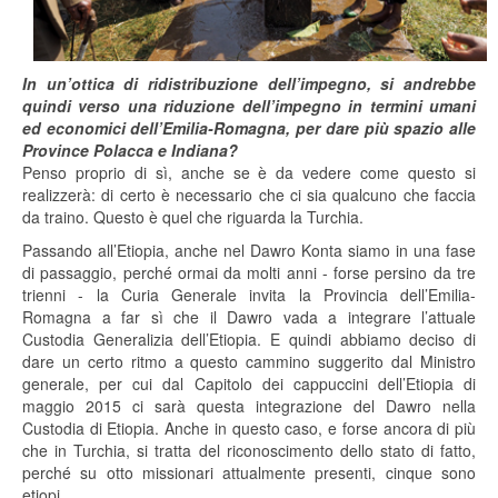
In un’ottica di ridistribuzione dell’impegno, si andrebbe
quindi verso una riduzione dell’impegno in termini umani
ed economici dell’Emilia-Romagna, per dare più spazio alle
Province Polacca e Indiana?
Penso proprio di sì, anche se è da vedere come questo si
realizzerà: di certo è necessario che ci sia qualcuno che faccia
da traino. Questo è quel che riguarda la Turchia.
Passando all’Etiopia, anche nel Dawro Konta siamo in una fase
di passaggio, perché ormai da molti anni - forse persino da tre
trienni - la Curia Generale invita la Provincia dell’Emilia-
Romagna a far sì che il Dawro vada a integrare l’attuale
Custodia Generalizia dell’Etiopia. E quindi abbiamo deciso di
dare un certo ritmo a questo cammino suggerito dal Ministro
generale, per cui dal Capitolo dei cappuccini dell’Etiopia di
maggio 2015 ci sarà questa integrazione del Dawro nella
Custodia di Etiopia. Anche in questo caso, e forse ancora di più
che in Turchia, si tratta del riconoscimento dello stato di fatto,
perché su otto missionari attualmente presenti, cinque sono
etiopi.