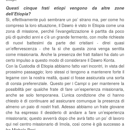
Questi cinque frati etiopi vengono da altre zone
dell’Etiopia?
Sì, effettivamente può sembrare un po’ strano ma, per come ho
compreso la loro situazione, il Dawro è visto in Etiopia come una
zona di missione, perché l’evangelizzazione è partita da poco
più di quindici anni e c’è un grande fermento, con molte richieste
di nuovi battesimi da parte dei cristiani - direi quasi
un’effervescenza - che fa sì che questa zona venga sentita
come missionaria. Anche la presenza dei frati italiani ha dato un
certo impulso a questo modo di considerare il Dawro Konta.
Con la Custodia di Etiopia abbiamo fatto vari incontri, in vista del
prossimo passaggio; loro stessi ci tengono a mantenere forte il
legame con la nostra realtà, quasi ci fosse assicurata una sorta
di corsia preferenziale. Questo per i Campi o per mantenere la
possibilità per qualche frate di fare un’esperienza missionaria,
anche se solo temporanea. L’unica condizione che ci hanno
chiesto è di continuare ad assicurare comunque la presenza di
almeno un paio di nostri frati. Adesso abbiamo un frate giovane
che ha espresso il desiderio di andare a fare un’esperienza
missionaria; questo avverrà dopo che avrà fatto un po’ di lavoro
qui nel centro missionario di Imola, così come è già successo a
fra Michele Papi.