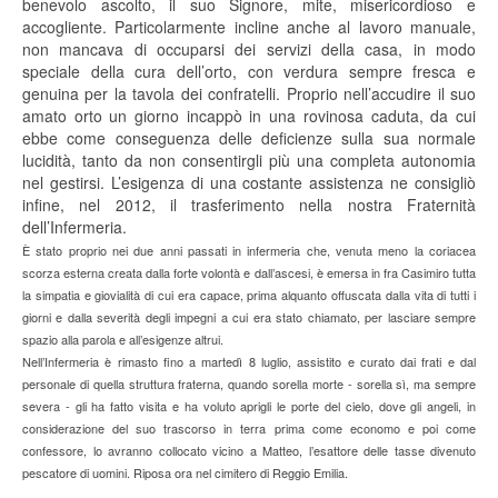
benevolo ascolto, il suo Signore, mite, misericordioso e
accogliente. Particolarmente incline anche al lavoro manuale,
non mancava di occuparsi dei servizi della casa, in modo
speciale della cura dell’orto, con verdura sempre fresca e
genuina per la tavola dei confratelli. Proprio nell’accudire il suo
amato orto un giorno incappò in una rovinosa caduta, da cui
ebbe come conseguenza delle deficienze sulla sua normale
lucidità, tanto da non consentirgli più una completa autonomia
nel gestirsi. L’esigenza di una costante assistenza ne consigliò
infine, nel 2012, il trasferimento nella nostra Fraternità
dell’Infermeria.
È stato proprio nei due anni passati in infermeria che, venuta meno la coriacea
scorza esterna creata dalla forte volontà e dall’ascesi, è emersa in fra Casimiro tutta
la simpatia e giovialità di cui era capace, prima alquanto offuscata dalla vita di tutti i
giorni e dalla severità degli impegni a cui era stato chiamato, per lasciare sempre
spazio alla parola e all’esigenze altrui.
Nell’Infermeria è rimasto fino a martedì 8 luglio, assistito e curato dai frati e dal
personale di quella struttura fraterna, quando sorella morte - sorella sì, ma sempre
severa - gli ha fatto visita e ha voluto aprigli le porte del cielo, dove gli angeli, in
considerazione del suo trascorso in terra prima come economo e poi come
confessore, lo avranno collocato vicino a Matteo, l’esattore delle tasse divenuto
pescatore di uomini. Riposa ora nel cimitero di Reggio Emilia.