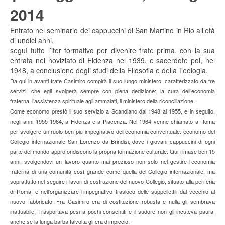
2014
Entrato nel seminario dei cappuccini di San Martino in Rio all’età
di undici anni,
seguì tutto l’iter formativo per divenire frate prima, con la sua
entrata nel noviziato di Fidenza nel 1939, e sacerdote poi, nel
1948, a conclusione degli studi della Filosofia e della Teologia.
Da qui in avanti frate Casimiro compirà il suo lungo ministero, caratterizzato da tre
servizi, che egli svolgerà sempre con piena dedizione: la cura dell’economia
fraterna, l’assistenza spirituale agli ammalati, il ministero della riconciliazione.
Come economo prestò il suo servizio a Scandiano dal 1948 al 1955, e in seguito,
negli anni 1955-1964, a Fidenza e a Piacenza. Nel 1964 venne chiamato a Roma
per svolgere un ruolo ben più impegnativo dell’economia conventuale: economo del
Collegio internazionale San Lorenzo da Brindisi, dove i giovani cappuccini di ogni
parte del mondo approfondiscono la propria formazione culturale. Qui rimase ben 15
anni, svolgendovi un lavoro quanto mai prezioso non solo nel gestire l’economia
fraterna di una comunità così grande come quella del Collegio internazionale, ma
soprattutto nel seguire i lavori di costruzione del nuovo Collegio, situato alla periferia
di Roma, e nell’organizzare l’impegnativo trasloco delle suppellettili dal vecchio al
nuovo fabbricato. Fra Casimiro era di costituzione robusta e nulla gli sembrava
inattuabile. Trasportava pesi a pochi consentiti e il sudore non gli incuteva paura,
anche se la lunga barba talvolta gli era d’impiccio.