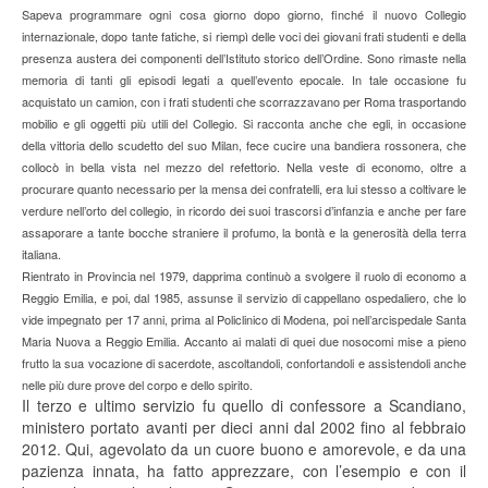
Sapeva programmare ogni cosa giorno dopo giorno, finché il nuovo Collegio
internazionale, dopo tante fatiche, si riempì delle voci dei giovani frati studenti e della
presenza austera dei componenti dell’Istituto storico dell’Ordine. Sono rimaste nella
memoria di tanti gli episodi legati a quell’evento epocale. In tale occasione fu
acquistato un camion, con i frati studenti che scorrazzavano per Roma trasportando
mobilio e gli oggetti più utili del Collegio. Si racconta anche che egli, in occasione
della vittoria dello scudetto del suo Milan, fece cucire una bandiera rossonera, che
collocò in bella vista nel mezzo del refettorio. Nella veste di economo, oltre a
procurare quanto necessario per la mensa dei confratelli, era lui stesso a coltivare le
verdure nell’orto del collegio, in ricordo dei suoi trascorsi d’infanzia e anche per fare
assaporare a tante bocche straniere il profumo, la bontà e la generosità della terra
italiana.
Rientrato in Provincia nel 1979, dapprima continuò a svolgere il ruolo di economo a
Reggio Emilia, e poi, dal 1985, assunse il servizio di cappellano ospedaliero, che lo
vide impegnato per 17 anni, prima al Policlinico di Modena, poi nell’arcispedale Santa
Maria Nuova a Reggio Emilia. Accanto ai malati di quei due nosocomi mise a pieno
frutto la sua vocazione di sacerdote, ascoltandoli, confortandoli e assistendoli anche
nelle più dure prove del corpo e dello spirito.
Il terzo e ultimo servizio fu quello di confessore a Scandiano,
ministero portato avanti per dieci anni dal 2002 fino al febbraio
2012. Qui, agevolato da un cuore buono e amorevole, e da una
pazienza innata, ha fatto apprezzare, con l’esempio e con il