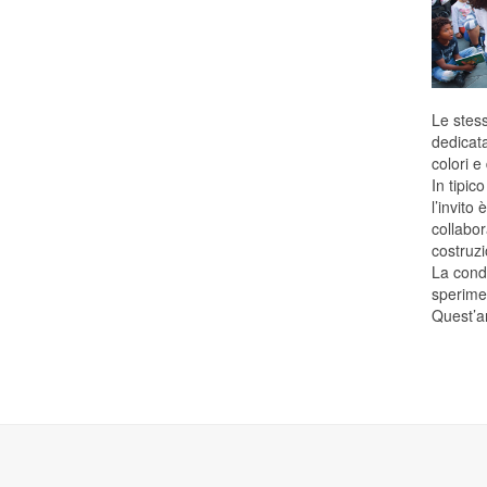
Le stess
dedicata
colori e
In tipic
l’invito
collabor
costruzi
La condi
sperime
Quest’an