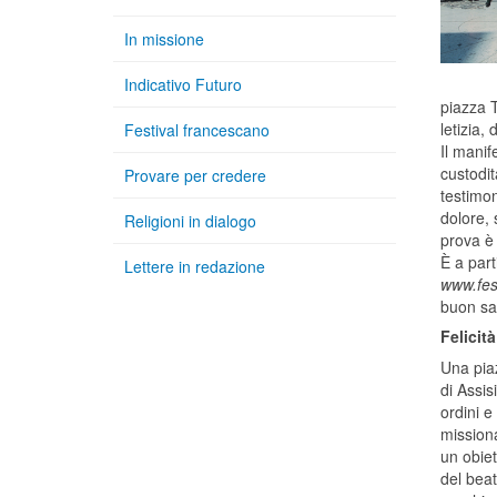
In missione
Indicativo Futuro
piazza T
letizia, 
Festival francescano
Il manif
custodit
Provare per credere
testimon
dolore, 
Religioni in dialogo
prova è 
È a par
Lettere in redazione
www.fes
buon sa
Felicit
Una piaz
di Assis
ordini e 
missiona
un obiet
del bea