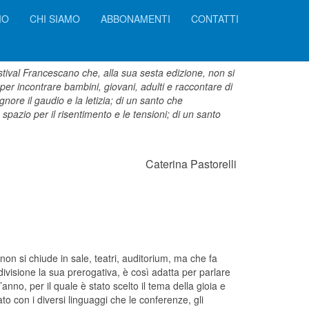
IO
CHI SIAMO
ABBONAMENTI
CONTATTI
ival Francescano che, alla sua sesta edizione, non si
 per incontrare bambini, giovani, adulti e raccontare di
nore il gaudio e la letizia; di un santo che
pazio per il risentimento e le tensioni; di un santo
Caterina Pastorelli
non si chiude in sale, teatri, auditorium, ma che fa
ndivisione la sua prerogativa, è così adatta per parlare
nno, per il quale è stato scelto il tema della gioia e
tato con i diversi linguaggi che le conferenze, gli