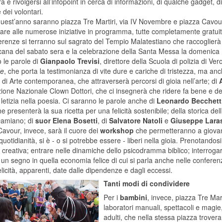
a e rivolgersi all’infopoint in cerca di informazioni, di qualche gadget, d
 dei volontari.
est’anno saranno piazza Tre Martiri, via IV Novembre e piazza Cavour i
pare alle numerose iniziative in programma, tutte completamente gratuit
renze si terranno sul sagrato del Tempio Malatestiano che raccoglierà t
cana del sabato sera e la celebrazione della Santa Messa la domenica ma
 le parole di
Gianpaolo Trevisi
, direttore della Scuola di polizia di Ve
re
, che porta la testimonianza di vite dure e cariche di tristezza, ma anc
di Arte contemporanea, che attraverserà percorsi di gioia nell’arte; di
ione Nazionale Clown Dottori, che ci insegnerà che ridere fa bene e del
 letizia nella poesia. Ci saranno le parole anche di
Leonardo Becchett
he presenterà la sua ricetta per una felicità sostenibile; della storica del
Damiano; di
suor Elena Bosetti
, di
Salvatore
Natoli
e
Giuseppe Lara
avour, invece, sarà il cuore dei
workshop
che permetteranno a giovani e
quotidianità, si è - o si potrebbe essere - liberi nella gioia. Prenotandos
a creativa; entrare nelle dinamiche dello psicodramma biblico; interrog
 un segno in quella economia felice di cui si parla anche nelle conferenze
elicità, apparenti, date dalle dipendenze e dagli eccessi.
Tanti modi di condividere
Per i
bambini
, invece, piazza Tre Mar
laboratori manuali, spettacoli e magie
adulti, che nella stessa piazza trover