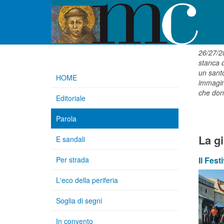
26/27/2
stanca d
un santo
HOME
immagini
che dona
Editoriale
Parola
La gi
E sandali
Per strada
Il Fes
L'eco della periferia
Soglia di segni
In convento