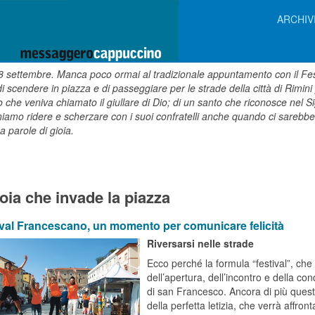
ARCHIV
8 settembre. Manca poco ormai al tradizionale appuntamento con il Fest
i scendere in piazza e di passeggiare per le strade della città di Rimini
 che veniva chiamato il giullare di Dio; di un santo che riconosce nel Sig
amo ridere e scherzare con i suoi confratelli anche quando ci sarebbe s
 parole di gioia.
oia che invade la piazza
tival Francescano, un momento per comunicare felicità
Riversarsi nelle strade
Ecco perché la formula “festival”, che 
dell’apertura, dell’incontro e della co
di san Francesco. Ancora di più quest’a
della perfetta letizia, che verrà affron