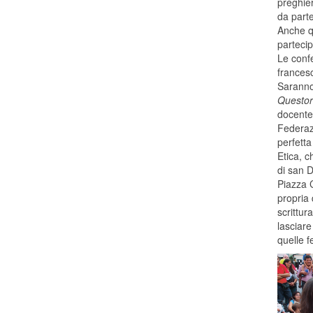
preghier
da parte
Anche qu
parteci
Le confe
frances
Saranno
Questo
docente 
Federaz
perfetta
Etica, c
di san 
Piazza C
propria 
scrittur
lasciare
quelle f