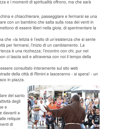
piazza e i momenti di spiritualità offrono, ma che sarà
nchina e chiacchierare, passeggiare e fermarsi se una
ocare con un bambino che salta sulla rosa dei venti in
tono di essere liberi nella gioia, di sperimentare la
 che «la letizia è l’esito di un’esistenza che si sente
ità per fermarsi, l’inizio di un cambiamento. La
ienza è una ricchezza; l’incontro con chi, pur nel
n ci lascia soli e attraversa con noi il tempo della
 essere consultato interamente sul sito web
trade della città di Rimini e lasceranno - si spera! - un
sco in piazza.
lare del santo
tività degli
ose e
re davanti a
lle reliquie
enti di