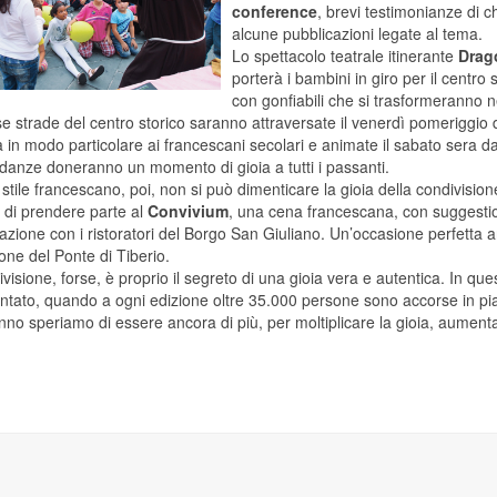
conference
, brevi testimonianze di ch
alcune pubblicazioni legate al tema.
Lo spettacolo teatrale itinerante
Drago
porterà i bambini in giro per il centro 
con gonfiabili che si trasformeranno n
e strade del centro storico saranno attraversate il venerdì pomeriggio d
 in modo particolare ai francescani secolari e animate il sabato sera d
 danze doneranno un momento di gioia a tutti i passanti.
o stile francescano, poi, non si può dimenticare la gioia della condivision
 è di prendere parte al
Convivium
, una cena francescana, con suggestio
azione con i ristoratori del Borgo San Giuliano. Un’occasione perfetta an
one del Ponte di Tiberio.
visione, forse, è proprio il segreto di una gioia vera e autentica. In qu
ntato, quando a ogni edizione oltre 35.000 persone sono accorse in pi
no speriamo di essere ancora di più, per moltiplicare la gioia, aumentar