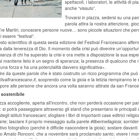
spettacoli, i laboratori, le attività di 
anche “vissuto”.
Trovarsi in piazza, sedersi su una pa
parola attira la nostra attenzione, gi
re Martiri, conoscere persone nuove… sono piccole situazioni che permet
di essere “festival”.
esto scientifico di questa sesta edizione del Festival Francescano afferma
a dalla tenerezza di Dio. Il momento della crisi può divenire un’opportun
ianza di chi ha superato la crisi e ora mette a disposizione la sua esper
si mantiene lieto è un segno di speranza; la presenza di qualcuno che no
una forza e ha una potenzialità davvero significativa».
tire da queste parole che è stato costruito un ricco programma che può
tivalfrancescano.it
, scoprendo come la gioia e la letizia riempiranno le s
pore alle persone che ancora una volta saranno attirate da san France
à sostenibile
za accogliente, aperta all’incontro, che non perderà occasione per par
i: si potrà passeggiare attraverso gli stand che presentano le principali at
degli istituti francescani; sfogliare i libri di importanti case editrici religi
rie; lasciare il proprio messaggio sulla parete
#liberinellagioia
; sorride
tivo fotografico (perché è difficile nascondere la gioia); sostare davanti a
to Amato Ronconi, che a novembre sarà proclamato santo; vivere i mom