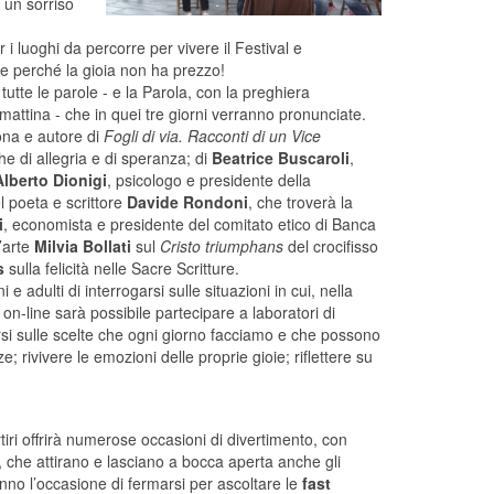
i un sorriso
 luoghi da percorre per vivere il Festival e
e perché la gioia non ha prezzo!
utte le parole - e la Parola, con la preghiera
ttina - che in quei tre giorni verranno pronunciate.
rona e autore di
Fogli di via. Racconti di un Vice
he di allegria e di speranza; di
Beatrice Buscaroli
,
Alberto Dionigi
, psicologo e presidente della
 poeta e scrittore
Davide Rondoni
, che troverà la
i
, economista e presidente del comitato etico di Banca
l’arte
Milvia Bollati
sul
Cristo triumphans
del crocifisso
s
sulla felicità nelle Sacre Scritture.
 adulti di interrogarsi sulle situazioni in cui, nella
i on-line sarà possibile partecipare a laboratori di
arsi sulle scelte che ogni giorno facciamo e che possono
; rivivere le emozioni delle proprie gioie; riflettere su
tiri offrirà numerose occasioni di divertimento, con
, che attirano e lasciano a bocca aperta anche gli
anno l’occasione di fermarsi per ascoltare le
fast