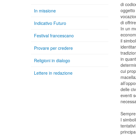
di codi
oggetto 
In missione
vocazio
di offri
Indicativo Futuro
In un m
economic
Festival francescano
il simbo
identita
Provare per credere
tradizio
in quant
Religioni in dialogo
determin
cui prop
Lettere in redazione
macellaz
all’oppo
delle c
eventi s
necessa
Sempre 
I simbol
tentativ
principa