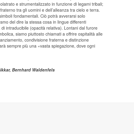
olatrato e strumentalizzato in funzione di legami tribali;
terno tra gli uomini e dell’alleanza tra cielo e terra.
 simboli fondamentali. Ciò potrà avverarsi solo
mo del dire la stessa cosa in lingue differenti
 intraducibile (opacità relativa). Lontani dal furore
olica, siamo piuttosto chiamati a offrire ospitalità alle
tanziamento, condivisione fraterna e distinzione
r, sarà sempre più una «vasta spiegazione, dove ogni
anikkar, Bernhard Waldenfels