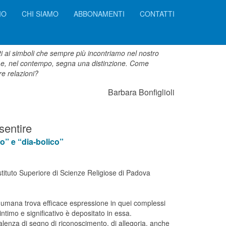
IO
CHI SIAMO
ABBONAMENTI
CONTATTI
i ai simboli che sempre più incontriamo nel nostro
à e, nel contempo, segna una distinzione. Come
re relazioni?
Barbara Bonfiglioli
sentire
co” e “dia-bolico”
Istituto Superiore di Scienze Religiose di Padova
 umana trova efficace espressione in quei complessi
ntimo e significativo è depositato in essa.
alenza di segno di riconoscimento, di allegoria, anche