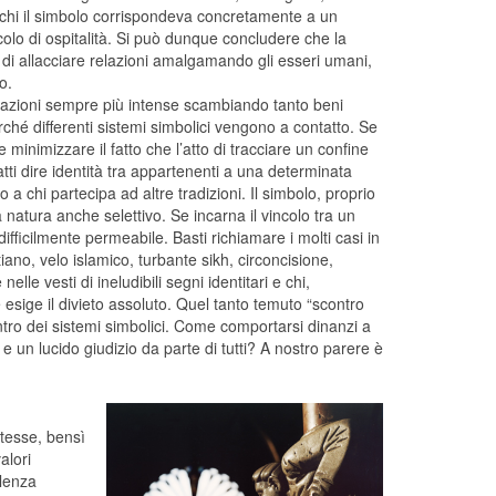
ichi il simbolo corrispondeva concretamente a un
ncolo di ospitalità. Si può dunque concludere che la
i allacciare relazioni amalgamando gli esseri umani,
o.
lazioni sempre più intense scambiando tanto beni
hé differenti sistemi simbolici vengono a contatto. Se
minimizzare il fatto che l’atto di tracciare un confine
tti dire identità tra appartenenti a una determinata
o a chi partecipa ad altre tradizioni. Il simbolo, proprio
natura anche selettivo. Se incarna il vincolo tra un
fficilmente permeabile. Basti richiamare i molti casi in
stiano, velo islamico, turbante sikh, circoncisione,
lle vesti di ineludibili segni identitari e chi,
e esige il divieto assoluto. Quel tanto temuto “scontro
ro dei sistemi simbolici. Come comportarsi dinanzi a
 un lucido giudizio da parte di tutti? A nostro parere è
stesse, bensì
alori
alenza