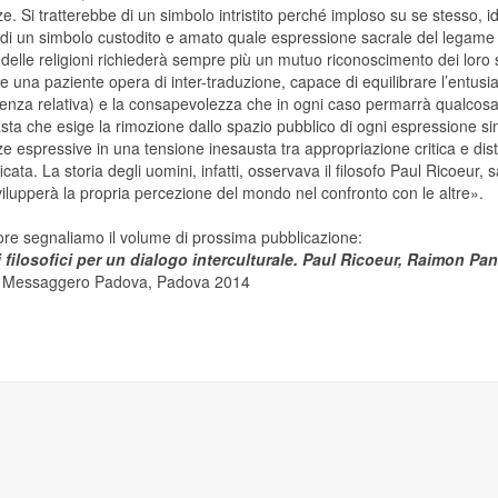
ze. Si tratterebbe di un simbolo intristito perché imploso su se stesso, id
di un simbolo custodito e amato quale espressione sacrale del legame fra
o delle religioni richiederà sempre più un mutuo riconoscimento dei loro
 una paziente opera di inter-traduzione, capace di equilibrare l’entusias
enza relativa) e la consapevolezza che in ogni caso permarrà qualcosa di
sta che esige la rimozione dallo spazio pubblico di ogni espressione simb
ze espressive in una tensione inesausta tra appropriazione critica e dis
icata. La storia degli uomini, infatti, osservava il filosofo Paul Ricoeu
svilupperà la propria percezione del mondo nel confronto con le altre».
tore segnaliamo il volume di prossima pubblicazione:
ri filosofici per un dialogo interculturale. Paul Ricoeur, Raimon P
i Messaggero Padova,
Padova 2014