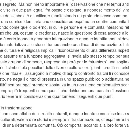
ce segreto. Ma non meno importante è l’osservazione che nei tempi ant
diviso in due parti eguali fra ospite e ospitato, a riconoscimento del vi
ne del simbolo è di unificare manifestando un profondo senso comune, d
re una cornice identitaria che consolida ed esprime un sentire comunitari
ondo come quello odierno, in cui le persone e le comunità intessono re
i che usi, costumi e credenze, nasce la questione di cosa accade allorc
lo è certo idoneo a generare integrazione e dunque identità, non si deve 
rio materializza allo stesso tempo anche una linea di demarcazione. Infa
ne culturale e religiosa implica il riconoscimento di una differenza rispett
o assume una funzione aggregativa, si rivela allo stesso tempo per sua 
ato gruppo di persone, rappresenta però per lo “straniero” una soglia di
rio i simboli più peculiari delle diverse culture e religioni - crocifisso cri
ione rituale - assurgono a motivo di aspro confronto tra chi li riconosce ne
sto, ne nega il diritto di presenza in uno spazio pubblico o addirittura n
iviltà” sembra oggi prendere sostanza in un non meno emblematico scont
empre più frequenti come questi, che richiedono una pacata riflessione e
rio tenere in considerazione quantomeno i seguenti due punti.
in trasformazione
i non sono affatto delle realtà naturali, dunque innate e concluse in se 
i culturali, vale a dire storici e sempre in trasformazione, di esprimere i v
li di una determinata comunità. Ciò comporta, accanto alla loro forte v