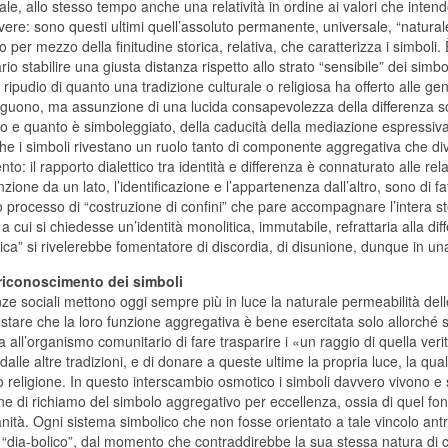
ale, allo stesso tempo anche una relatività in ordine ai valori che inten
re: sono questi ultimi quell’assoluto permanente, universale, “natural
 per mezzo della finitudine storica, relativa, che caratterizza i simboli. 
io stabilire una giusta distanza rispetto allo strato “sensibile” dei simbol
a ripudio di quanto una tradizione culturale o religiosa ha offerto alle ge
eguono, ma assunzione di una lucida consapevolezza della differenza so
lo e quanto è simboleggiato, della caducità della mediazione espressiva
 che i simboli rivestano un ruolo tanto di componente aggregativa che 
to: il rapporto dialettico tra identità e differenza è connaturato alle 
inzione da un lato, l’identificazione e l’appartenenza dall’altro, sono di 
o processo di “costruzione di confini” che pare accompagnare l’intera
a cui si chiedesse un’identità monolitica, immutabile, refrattaria alla d
ica” si rivelerebbe fomentatore di discordia, di disunione, dunque in una
riconoscimento dei simboli
ze sociali mettono oggi sempre più in luce la naturale permeabilità del
estare che la loro funzione aggregativa è bene esercitata solo allorché
 all’organismo comunitario di fare trasparire i «un raggio di quella verità
i dalle altre tradizioni, e di donare a queste ultime la propria luce, la q
o religione. In questo interscambio osmotico i simboli davvero vivono e
ne di richiamo del simbolo aggregativo per eccellenza, ossia di quel f
nità. Ogni sistema simbolico che non fosse orientato a tale vincolo ant
i “dia-bolico”, dal momento che contraddirebbe la sua stessa natura di c