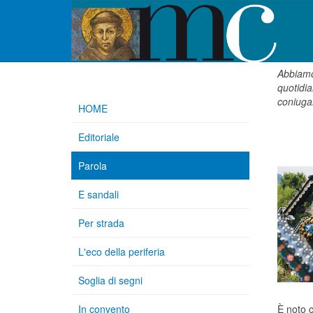
Abbiamo 
quotidi
coniugar
HOME
Editoriale
Parola
E sandali
Per strada
L'eco della periferia
Soglia di segni
In convento
È noto c