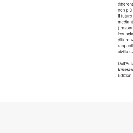
differen
non più 
Il futur
mediante
(traspar
iconocla
differen
rappacif
civiltà 
Dell’Au
Itinera
Edizion