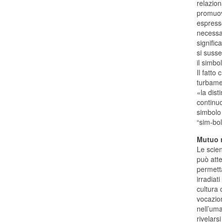
relazion
promuove
espresso
necessar
signific
si suss
il simbo
Il fatto
turbamen
«la dist
continu
simbolo 
“sim-bol
Mutuo 
Le scien
può att
permetta
irradiat
cultura 
vocazio
nell’uma
rivelars