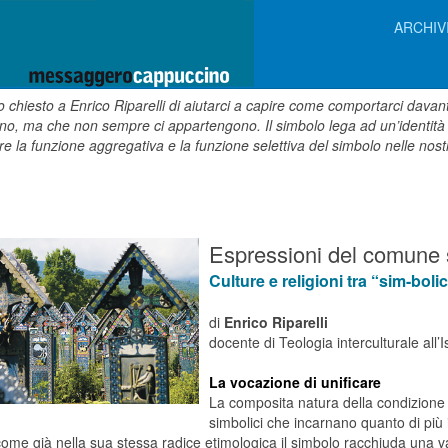
ARCHIV
chiesto a Enrico Riparelli di aiutarci a capire come comportarci davant
ano, ma che non sempre ci appartengono. Il simbolo lega ad un’identit
e la funzione aggregativa e la funzione selettiva del simbolo nelle nost
Espressioni del comune 
Culture e religioni tra “sim-boli
di
Enrico Riparelli
docente di Teologia interculturale all’
La vocazione di unificare
La composita natura della condizione
simbolici che incarnano quanto di più i
ome già nella sua stessa radice etimologica il simbolo racchiuda una v