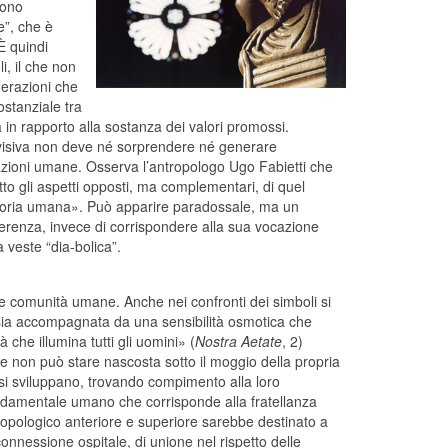
dono
e”, che è
È quindi
i, il che non
nerazioni che
stanziale tra
 in rapporto alla sostanza dei valori promossi.
divisiva non deve né sorprendere né generare
relazioni umane. Osserva l’antropologo Ugo Fabietti che
fatto gli aspetti opposti, ma complementari, di quel
 storia umana». Può apparire paradossale, ma un
ifferenza, invece di corrispondere alla sua vocazione
 veste “dia-bolica”.
le comunità umane. Anche nei confronti dei simboli si
 sia accompagnata da una sensibilità osmotica che
 che illumina tutti gli uomini» (
No
stra Aetate
, 2)
uale non può stare nascosta sotto il moggio della propria
 si sviluppano, trovando compimento alla loro
ondamentale umano che corrisponde alla fratellanza
ropologico anteriore e superiore sarebbe destinato a
onnessione ospitale, di unione nel rispetto delle