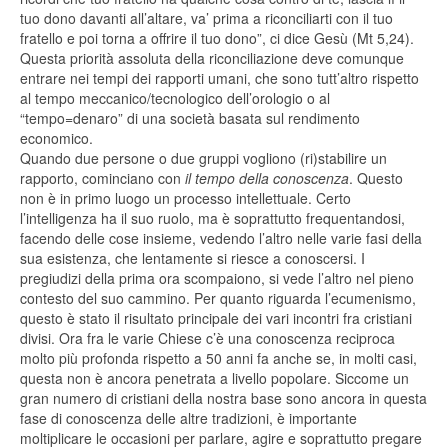
tuo dono davanti all’altare, va’ prima a riconciliarti con il tuo
fratello e poi torna a offrire il tuo dono”, ci dice Gesù (Mt 5,24).
Questa priorità assoluta della riconciliazione deve comunque
entrare nei tempi dei rapporti umani, che sono tutt’altro rispetto
al tempo meccanico/tecnologico dell’orologio o al
“tempo=denaro” di una società basata sul rendimento
economico.
Quando due persone o due gruppi vogliono (ri)stabilire un
rapporto, cominciano con
il tempo della conoscenza
. Questo
non è in primo luogo un processo intellettuale. Certo
l’intelligenza ha il suo ruolo, ma è soprattutto frequentandosi,
facendo delle cose insieme, vedendo l’altro nelle varie fasi della
sua esistenza, che lentamente si riesce a conoscersi. I
pregiudizi della prima ora scompaiono, si vede l’altro nel pieno
contesto del suo cammino. Per quanto riguarda l’ecumenismo,
questo è stato il risultato principale dei vari incontri fra cristiani
divisi. Ora fra le varie Chiese c’è una conoscenza reciproca
molto più profonda rispetto a 50 anni fa anche se, in molti casi,
questa non è ancora penetrata a livello popolare. Siccome un
gran numero di cristiani della nostra base sono ancora in questa
fase di conoscenza delle altre tradizioni, è importante
moltiplicare le occasioni per parlare, agire e soprattutto pregare