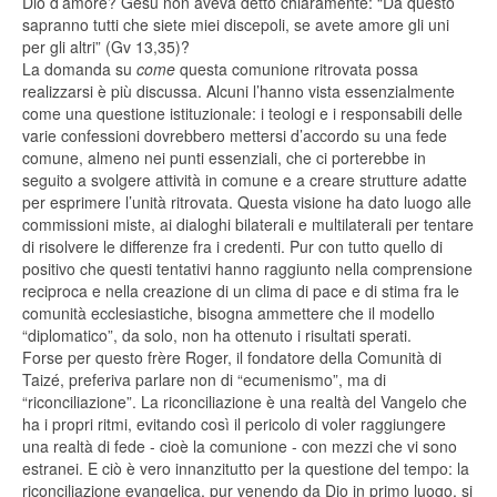
Dio d’amore? Gesù non aveva detto chiaramente: “Da questo
sapranno tutti che siete miei discepoli, se avete amore gli uni
per gli altri” (Gv 13,35)?
La domanda su
come
questa comunione ritrovata possa
realizzarsi è più discussa. Alcuni l’hanno vista essenzialmente
come una questione istituzionale: i teologi e i responsabili delle
varie confessioni dovrebbero mettersi d’accordo su una fede
comune, almeno nei punti essenziali, che ci porterebbe in
seguito a svolgere attività in comune e a creare strutture adatte
per esprimere l’unità ritrovata. Questa visione ha dato luogo alle
commissioni miste, ai dialoghi bilaterali e multilaterali per tentare
di risolvere le differenze fra i credenti. Pur con tutto quello di
positivo che questi tentativi hanno raggiunto nella comprensione
reciproca e nella creazione di un clima di pace e di stima fra le
comunità ecclesiastiche, bisogna ammettere che il modello
“diplomatico”, da solo, non ha ottenuto i risultati sperati.
Forse per questo frère Roger, il fondatore della Comunità di
Taizé, preferiva parlare non di “ecumenismo”, ma di
“riconciliazione”. La riconciliazione è una realtà del Vangelo che
ha i propri ritmi, evitando così il pericolo di voler raggiungere
una realtà di fede - cioè la comunione - con mezzi che vi sono
estranei. E ciò è vero innanzitutto per la questione del tempo: la
riconciliazione evangelica, pur venendo da Dio in primo luogo, si