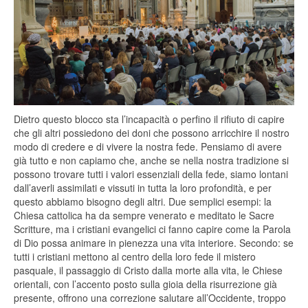
Dietro questo blocco sta l’incapacità o perfino il rifiuto di capire
che gli altri possiedono dei doni che possono arricchire il nostro
modo di credere e di vivere la nostra fede. Pensiamo di avere
già tutto e non capiamo che, anche se nella nostra tradizione si
possono trovare tutti i valori essenziali della fede, siamo lontani
dall’averli assimilati e vissuti in tutta la loro profondità, e per
questo abbiamo bisogno degli altri. Due semplici esempi:
la
Chiesa
cattolica ha da sempre venerato e meditato le Sacre
Scritture, ma i cristiani evangelici ci fanno capire come
la Parola
di Dio possa animare in pienezza una vita interiore. Secondo: se
tutti i cristiani mettono al centro della loro fede il mistero
pasquale, il passaggio di Cristo dalla morte alla vita, le Chiese
orientali, con l’accento posto sulla gioia della risurrezione già
presente, offrono una correzione salutare all’Occidente, troppo