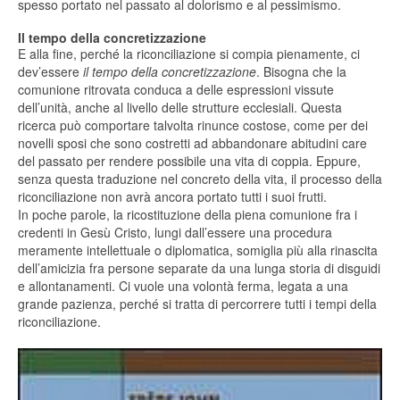
spesso portato nel passato al dolorismo e al pessimismo.
Il tempo della concretizzazione
E alla fine, perché la riconciliazione si compia pienamente, ci
dev’essere
il tempo della concretizzazione
. Bisogna che la
comunione ritrovata conduca a delle espressioni vissute
dell’unità, anche al livello delle strutture ecclesiali. Questa
ricerca può comportare talvolta rinunce costose, come per dei
novelli sposi che sono costretti ad abbandonare abitudini care
del passato per rendere possibile una vita di coppia. Eppure,
senza questa traduzione nel concreto della vita, il processo della
riconciliazione non avrà ancora portato tutti i suoi frutti.
In poche parole, la ricostituzione della piena comunione fra i
credenti in Gesù Cristo, lungi dall’essere una procedura
meramente intellettuale o diplomatica, somiglia più alla rinascita
dell’amicizia fra persone separate da una lunga storia di disguidi
e allontanamenti. Ci vuole una volontà ferma, legata a una
grande pazienza, perché si tratta di percorrere tutti i tempi della
riconciliazione.