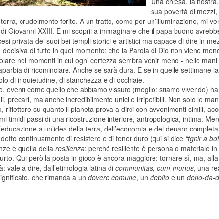
Una chiesa, la nostra,
sua povertà di mezzi,
 terra, crudelmente ferite. A un tratto, come per un’illuminazione, mi 
a di Giovanni XXIII. E mi scoprii a immaginare che il papa buono avrebb
esi privata dei suoi bei templi storici e artistici ma capace di dire in m
ù decisiva di tutte in quel momento: che
la Parola
di Dio non viene meno,
colare nei momenti in cui ogni certezza sembra venir meno - nelle mani d
aparbia di ricominciare. Anche se sarà dura. E se in quelle settimane la
olo di inquietudine, di stanchezza e di occhiaie.
o, eventi come quello che abbiamo vissuto (meglio: stiamo vivendo) han
i, precari, ma anche incredibilmente unici e irripetibili. Non solo le m
, riflettere su quanto il pianeta prova a dirci con avvenimenti simili, a
imi timidi passi di una ricostruzione interiore, antropologica, intima. M
’educazione a un’idea della terra, dell’economia e del denaro completam
detto continuamente di resistere e di tener duro (qui si dice
“tgnir a bo
nze è quella della
resilienza
: perché resiliente è persona o materiale in
urto. Qui però la posta in gioco è ancora maggiore: tornare sì, ma, alla
: vale a dire, dall’etimologia latina di
communitas, cum-munus
, una re
 significato, che rimanda a un
dovere comune
, un
debito
e un
dono-da-d