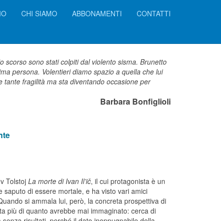
IO
CHI SIAMO
ABBONAMENTI
CONTATTI
io scorso sono stati colpiti dal violento sisma. Brunetto
rima persona. Volentieri diamo spazio a quella che lui
e tante fragilità ma sta diventando occasione per
Barbara Bonfiglioli
nte
ev Tolstoj
La morte di Ivan Il’ič
, il cui protagonista è un
 saputo di essere mortale, e ha visto vari amici
Quando si ammala lui, però, la concreta prospettiva di
eta più di quanto avrebbe mai immaginato: cerca di
 senza risultati, perché il dato inoppugnabile della