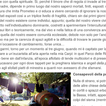
e con quella spirituale. Sì, perché il timore che di regola ci invade al tr
adre, dipende in primo luogo dal nostro saperci mortali, finiti, esposti:
ura che imita Prometeo e ci educa a vivere cercando di ignorare la nos
ati esposti così a un triplice livello di fragilità, chiaro sin dai primi gior
à del nostro esistere come individui, appunto; quella del nostro vivere ci
tto nell’individualismo dominante, costretti a sperimentare l’interculturalit
sui libri o teoricamente, ma dal vivo e nella fatica di una convivenza an
e quella del nostro essere comunità ecclesiale, debole non solo per l’an
o ma per la carenza di spazi agibili e la difficoltà di trovare le parole g
 un’occasione di cambiamento, forse unica…
garmi, torno per un momento al tre giugno, quando mi è capitato per la
are a un’eucaristia all’aria aperta nella mia Carpi: in quel Parco dell
bene sin dall’infanzia, all’epoca affollato di tende multicolori e di prese
ucavano per ogni dove tappeti per la preghiera islamica e
angeli della 
o agli sfollati piatti di minestra a quanti non avessero di che sfamarsi.
Consapevoli della p
Nulla di strano, si po
delle altre chiese del
in cortili o spiazzi erb
la Bassa
, infatti, appe
colpi del sisma (mentr