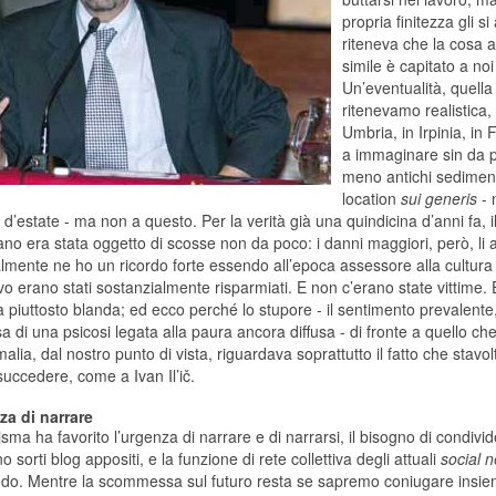
propria finitezza gli s
riteneva che la cosa a
simile è capitato a noi
Un’eventualità, quella
ritenevamo realistic
Umbria, in Irpinia, in 
a immaginare sin da p
meno antichi sedimenti
location
sui generis
- 
d’estate - ma non a questo. Per la verità già una quindicina d’anni fa,
ano era stata oggetto di scosse non da poco: i danni maggiori, però, li av
lmente ne ho un ricordo forte essendo all’epoca assessore alla cultura
ivo erano stati sostanzialmente risparmiati. E non c’erano state vittim
va piuttosto blanda; ed ecco perché lo stupore - il sentimento prevalente,
 di una psicosi legata alla paura ancora diffusa - di fronte a quello che
alia, dal nostro punto di vista, riguardava soprattutto il fatto che stavol
uccedere, come a Ivan Il’ič.
za di narrare
sisma ha favorito l’urgenza di narrare e di narrarsi, il bisogno di condivi
no sorti blog appositi, e la funzione di rete collettiva degli attuali
social 
ondo. Mentre la scommessa sul futuro resta se sapremo coniugare insiem