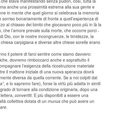
 che stava manifestando senza pudori, così, tutta la
 ma anche una prossimità estrema alla sua gente e
venne in mente che quel giorno si celebrava la memoria
e sorriso bonariamente di fronte a quell’esperienza di
ezzo al chiasso dei bimbi che giocavano poco più in là la
 che l’amore prevale sulla morte, che occorre porci -
i Dio, con le nostre incongruenze, le timidezze, la
 chiesa carpigiana e diverse altre chiese sorelle erano
no il potere di farci sentire come siamo davvero:
aniche, dovremo rimboccarci anche e soprattutto il
ccompagnare l’esigenza della ricostruzione materiale
entre il mattone iniziale di una nuova speranza dovrà
ente diversa da quella corrente. Se a noi colpiti dal
ta”
, e lo
sapremo fare), forse la virtù più adatta in simili
 grado di tornare alla condizione originaria, dopo una
 lettera,
convertiti
. E più disponibili a essere una
altà collettiva dotata di un
munus
che può avere un
are
.