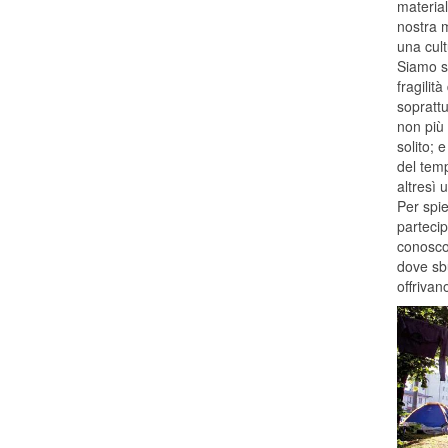
material
nostra m
una cult
Siamo st
fragilit
soprattu
non più 
solito; 
del temp
altresì
Per spie
partecip
conosco 
dove sb
offrivan