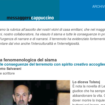
ARCHIV
mo la rubrica all’ascolto dei nostri vicini di casa emiliani, che nel magg
i, nostro collaboratore, ha vissuto il sisma e tutte le conseguenze in p
’urgenza di narrare e di narrarsi. Il terremoto ha evidenziato fortement
tare dal vivo anche l’interculturalità e l’interreligiosità.
ra fenomenologica del sisma
 le conseguenze del terremoto con spirito creativo accoglie
tto Salvarani
e scrittore
Lo diceva Tolstoj
È nota la novella di L
giudice che ha sempre
abbandonare la vita. 
dover morire lo inqui
buttarsi nel lavoro, ma