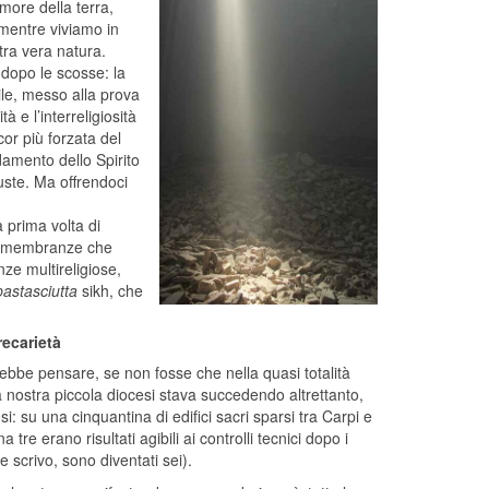
emore della terra,
 mentre viviamo in
tra vera natura.
ni dopo le scosse: la
vile, messo alla prova
à e l’interreligiosità
cor più forzata del
damento dello Spirito
iuste. Ma offrendoci
 prima volta di
e Rimembranze che
nze multireligiose,
pastasciutta
sikh, che
recarietà
trebbe pensare, se non fosse che nella quasi totalità
la nostra piccola diocesi stava succedendo altrettanto,
osi: su una cinquantina di edifici sacri sparsi tra Carpi e
na tre erano risultati agibili ai controlli tecnici dopo i
e scrivo, sono diventati sei).