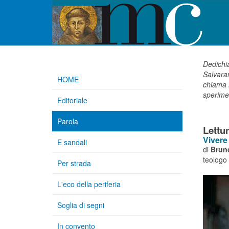
Dedichia
Salvaran
HOME
chiama l
sperimen
Editoriale
Parola
Lettu
Vivere
E sandali
di
Brune
teologo 
Per strada
L'eco della periferia
Soglia di segni
In convento