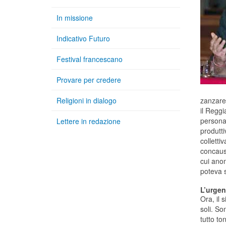
In missione
Indicativo Futuro
Festival francescano
Provare per credere
Religioni in dialogo
zanzare 
il Reggi
persona
Lettere in redazione
produtt
colletti
concausa
cui anom
poteva s
L’urgen
Ora, il 
soli. So
tutto t