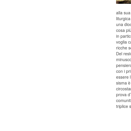
alla sua
liturgic
una dioc
cosa pi
in parti
voglia c
ricche s
Del rest
minuscol
pensiero
con i pr
essere l
sisma è 
circosta
prova d’
comunità
triplice