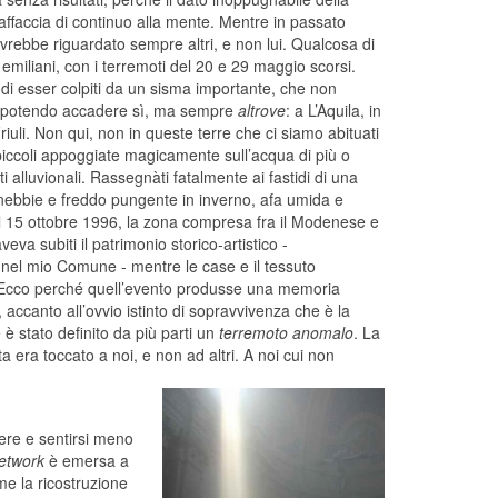
i affaccia di continuo alla mente. Mentre in passato
vrebbe riguardato sempre altri, e non lui. Qualcosa di
 emiliani, con i terremoti del 20 e 29 maggio scorsi.
 di esser colpiti da un sisma importante, che non
a, potendo accadere sì, ma sempre
altrove
: a L’Aquila, in
Friuli. Non qui, non in queste terre che ci siamo abituati
iccoli appoggiate magicamente sull’acqua di più o
 alluvionali. Rassegnàti fatalmente ai fastidi di una
nebbie e freddo pungente in inverno, afa umida e
 il 15 ottobre 1996, la zona compresa fra il Modenese e
eva subiti il patrimonio storico-artistico -
 nel mio Comune - mentre le case e il tessuto
e. Ecco perché quell’evento produsse una memoria
 accanto all’ovvio istinto di sopravvivenza che è la
 è stato definito da più parti un
terremoto anomalo
. La
ta era toccato a noi, e non ad altri. A noi cui non
dere e sentirsi meno
network
è emersa a
e la ricostruzione