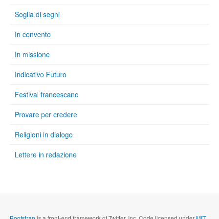
Soglia di segni
In convento
In missione
Indicativo Futuro
Festival francescano
Provare per credere
Religioni in dialogo
Lettere in redazione
Bootstrap
is a front-end framework of Twitter, Inc. Code licensed under
MIT