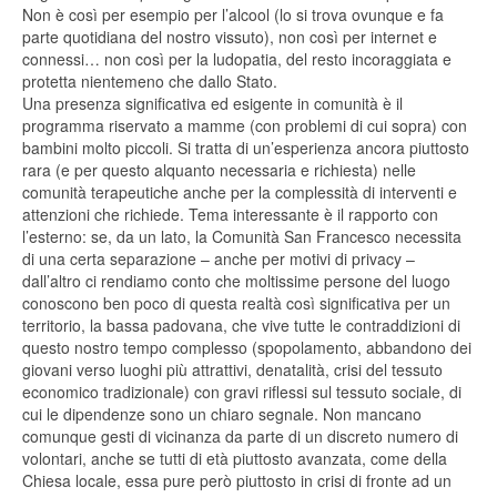
Non è così per esempio per l’alcool (lo si trova ovunque e fa
parte quotidiana del nostro vissuto), non così per internet e
connessi… non così per la ludopatia, del resto incoraggiata e
protetta nientemeno che dallo Stato.
Una presenza significativa ed esigente in comunità è il
programma riservato a mamme (con problemi di cui sopra) con
bambini molto piccoli. Si tratta di un’esperienza ancora piuttosto
rara (e per questo alquanto necessaria e richiesta) nelle
comunità terapeutiche anche per la complessità di interventi e
attenzioni che richiede. Tema interessante è il rapporto con
l’esterno: se, da un lato, la Comunità San Francesco necessita
di una certa separazione – anche per motivi di privacy –
dall’altro ci rendiamo conto che moltissime persone del luogo
conoscono ben poco di questa realtà così significativa per un
territorio, la bassa padovana, che vive tutte le contraddizioni di
questo nostro tempo complesso (spopolamento, abbandono dei
giovani verso luoghi più attrattivi, denatalità, crisi del tessuto
economico tradizionale) con gravi riflessi sul tessuto sociale, di
cui le dipendenze sono un chiaro segnale. Non mancano
comunque gesti di vicinanza da parte di un discreto numero di
volontari, anche se tutti di età piuttosto avanzata, come della
Chiesa locale, essa pure però piuttosto in crisi di fronte ad un