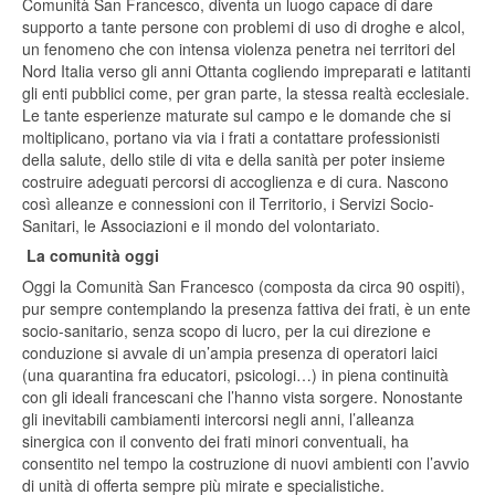
Comunità San Francesco, diventa un luogo capace di dare
supporto a tante persone con problemi di uso di droghe e alcol,
un fenomeno che con intensa violenza penetra nei territori del
Nord Italia verso gli anni Ottanta cogliendo impreparati e latitanti
gli enti pubblici come, per gran parte, la stessa realtà ecclesiale.
Le tante esperienze maturate sul campo e le domande che si
moltiplicano, portano via via i frati a contattare professionisti
della salute, dello stile di vita e della sanità per poter insieme
costruire adeguati percorsi di accoglienza e di cura. Nascono
così alleanze e connessioni con il Territorio, i Servizi Socio-
Sanitari, le Associazioni e il mondo del volontariato.
La comunità oggi
Oggi la Comunità San Francesco (composta da circa 90 ospiti),
pur sempre contemplando la presenza fattiva dei frati, è un ente
socio-sanitario, senza scopo di lucro, per la cui direzione e
conduzione si avvale di un’ampia presenza di operatori laici
(una quarantina fra educatori, psicologi…) in piena continuità
con gli ideali francescani che l’hanno vista sorgere. Nonostante
gli inevitabili cambiamenti intercorsi negli anni, l’alleanza
sinergica con il convento dei frati minori conventuali, ha
consentito nel tempo la costruzione di nuovi ambienti con l’avvio
di unità di offerta sempre più mirate e specialistiche.