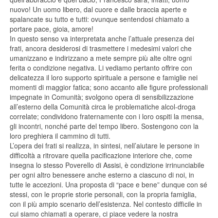
nuovo! Un uomo libero, dal cuore e dalle braccia aperte e
spalancate su tutto e tutti: ovunque sentendosi chiamato a
portare pace, gioia, amore!
In questo senso va interpretata anche l’attuale presenza dei
frati, ancora desiderosi di trasmettere i medesimi valori che
umanizzano e indirizzano a mete sempre più alte oltre ogni
ferita o condizione negativa. Li vediamo pertanto offrire con
delicatezza il loro supporto spirituale a persone e famiglie nei
momenti di maggior fatica; sono accanto alle figure professionali
impegnate in Comunità; svolgono opera di sensibilizzazione
all’esterno della Comunità circa le problematiche alcol-droga
correlate; condividono fraternamente con i loro ospiti la mensa,
gli incontri, nonché parte del tempo libero. Sostengono con la
loro preghiera il cammino di tutti.
L’opera dei frati si realizza, in sintesi, nell’aiutare le persone in
difficoltà a ritrovare quella pacificazione interiore che, come
insegna lo stesso Poverello di Assisi, è condizione irrinunciabile
per ogni altro benessere anche esterno a ciascuno di noi, in
tutte le accezioni. Una proposta di “pace e bene” dunque con sé
stessi, con le proprie storie personali, con la propria famiglia,
con il più ampio scenario dell’esistenza. Nel contesto difficile in
cui siamo chiamati a operare, ci piace vedere la nostra