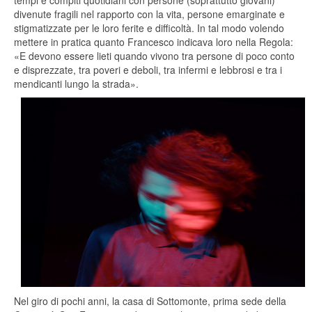
tempi e compiti quotidiani con persone (soprattutto giovani)
divenute fragili nel rapporto con la vita, persone emarginate e
stigmatizzate per le loro ferite e difficoltà. In tal modo volendo
mettere in pratica quanto Francesco indicava loro nella Regola:
«E devono essere lieti quando vivono tra persone di poco conto
e disprezzate, tra poveri e deboli, tra infermi e lebbrosi e tra i
mendicanti lungo la strada».
Nel giro di pochi anni, la casa di Sottomonte, prima sede della