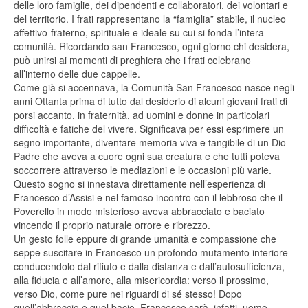
delle loro famiglie, dei dipendenti e collaboratori, dei volontari e
del territorio. I frati rappresentano la “famiglia” stabile, il nucleo
affettivo-fraterno, spirituale e ideale su cui si fonda l’intera
comunità. Ricordando san Francesco, ogni giorno chi desidera,
può unirsi ai momenti di preghiera che i frati celebrano
all’interno delle due cappelle.
Come già si accennava, la Comunità San Francesco nasce negli
anni Ottanta prima di tutto dal desiderio di alcuni giovani frati di
porsi accanto, in fraternità, ad uomini e donne in particolari
difficoltà e fatiche del vivere. Significava per essi esprimere un
segno importante, diventare memoria viva e tangibile di un Dio
Padre che aveva a cuore ogni sua creatura e che tutti poteva
soccorrere attraverso le mediazioni e le occasioni più varie.
Questo sogno si innestava direttamente nell’esperienza di
Francesco d’Assisi e nel famoso incontro con il lebbroso che il
Poverello in modo misterioso aveva abbracciato e baciato
vincendo il proprio naturale orrore e ribrezzo.
Un gesto folle eppure di grande umanità e compassione che
seppe suscitare in Francesco un profondo mutamento interiore
conducendolo dal rifiuto e dalla distanza e dall’autosufficienza,
alla fiducia e all’amore, alla misericordia: verso il prossimo,
verso Dio, come pure nei riguardi di sé stesso! Dopo
quell’abbraccio e quel bacio, Francesco sarà, infatti, uomo