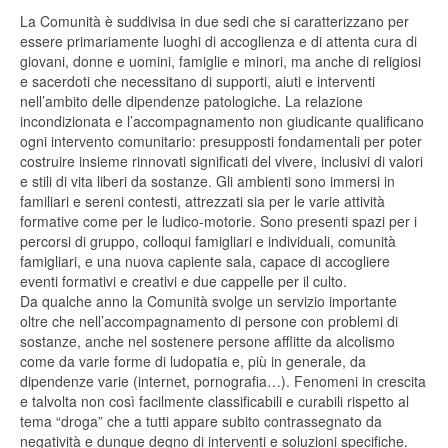
La Comunità è suddivisa in due sedi che si caratterizzano per
essere primariamente luoghi di accoglienza e di attenta cura di
giovani, donne e uomini, famiglie e minori, ma anche di religiosi
e sacerdoti che necessitano di supporti, aiuti e interventi
nell’ambito delle dipendenze patologiche. La relazione
incondizionata e l’accompagnamento non giudicante qualificano
ogni intervento comunitario: presupposti fondamentali per poter
costruire insieme rinnovati significati del vivere, inclusivi di valori
e stili di vita liberi da sostanze. Gli ambienti sono immersi in
familiari e sereni contesti, attrezzati sia per le varie attività
formative come per le ludico-motorie. Sono presenti spazi per i
percorsi di gruppo, colloqui famigliari e individuali, comunità
famigliari, e una nuova capiente sala, capace di accogliere
eventi formativi e creativi e due cappelle per il culto.
Da qualche anno la Comunità svolge un servizio importante
oltre che nell’accompagnamento di persone con problemi di
sostanze, anche nel sostenere persone afflitte da alcolismo
come da varie forme di ludopatia e, più in generale, da
dipendenze varie (internet, pornografia…). Fenomeni in crescita
e talvolta non così facilmente classificabili e curabili rispetto al
tema “droga” che a tutti appare subito contrassegnato da
negatività e dunque degno di interventi e soluzioni specifiche.