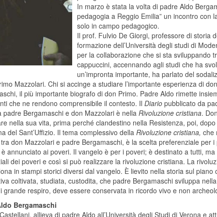
In marzo è stata la volta di padre Aldo Berga
pedagogia a Reggio Emilia” un incontro con la 
solo in campo pedagogico.
Il prof. Fulvio De Giorgi, professore di storia
formazione dell’Università degli studi di Mo
per la collaborazione che si sta sviluppando t
cappuccini, accennando agli studi che ha svol
un’impronta importante, ha parlato del sodaliz
imo Mazzolari. Chi si accinge a studiare l’importante esperienza di do
schi, il più importante biografo di don Primo. Padre Aldo rimette insie
ti che ne rendono comprensibile il contesto. Il
Diario
pubblicato da pad
a padre Bergamaschi e don Mazzolari è nella
Rivoluzione cristiana
. Don
re nella sua vita, prima perché clandestino nella Resistenza, poi, dopo 
a del Sant’Uffizio. Il tema complessivo della
Rivoluzione cristiana,
che r
 tra don Mazzolari e padre Bergamaschi, è la scelta preferenziale per i p
è annunciato ai poveri. Il vangelo è per i poveri; è destinato a tutti, m
iali dei poveri e così si può realizzare la rivoluzione cristiana. La rivolu
lona in stampi storici diversi dal vangelo. È lievito nella storia sul pian
iva coltivata, studiata, custodita, che padre Bergamaschi sviluppa nel
i grande respiro, deve essere conservata in ricordo vivo e non archeol
Aldo Bergamaschi
astellani, allieva di padre Aldo all’Università degli Studi di Verona e a