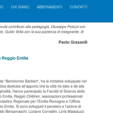
IO
CHI SIAMO
ABBONAMENTI
CONTATTI
otevole contributo alla pedagogia, Giuseppe Polazzi con
ale, Guido Volta con la sua pazienza di insegnante, di
Paolo Grasselli
a Reggio Emilia
le “Bartolomeo Barbieri”, tra le iniziative sviluppate nel
ica dedicata all’apporto che la città ha dato e dà alla
iginalità. Hanno partecipato
la Facoltà
di Scienze della
o Emilia, Reggio
Children
, associazioni professionali
Scolastico Regionale per l’Emilia-Romagna e l’Ufficio
o Emilia. Si sono sviluppati il pensiero e l’azione di
Aldo Bergamaschi, Luciano Corradini, Loris Malaguzzi.