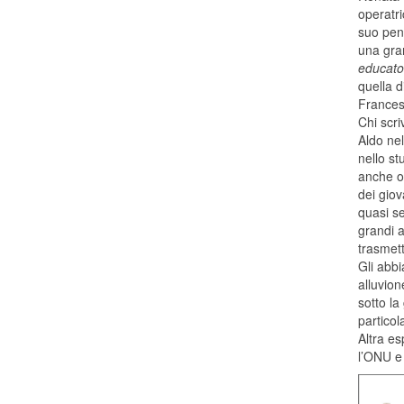
operatri
suo pen
una gran
educator
quella d
Francesc
Chi scri
Aldo nel
nello st
anche o
dei giov
quasi se
grandi a
trasmett
Gli abbi
alluvion
sotto la
particol
Altra e
l’ONU e