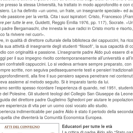
ce presso la stessa Università, ha trattato in modo approfondito e con
siero. Lo ha definito «un uomo, un frate, un insegnante speciale» ed a
de passione per la verità. Cita i suoi ispiratori: Cristo, Francesco (
Fran
e per tutte le ere
, Guidetti, Reggio Emilia 1976, pp. 117), Socrate. «
i padre Bergamaschi, che innesta le sue radici in Cristo morto e risorto
o fa rivivere nei cuori».
ve, in qualità di direttore culturale della biblioteca dei cappuccini, ha ri
la sua attività di insegnante degli studenti “filosofi”, la sua capacità di 
udio con originalità e passione. L’insegnante padre Aldo può essere di
ggi per il suo impegno rivolto contemporaneamente all’università e all
ani confratelli cappuccini. Lo si vedeva arrivare sempre preparato, con l
mpre scritte, non seguiva pedissequamente testi e pensieri tradizional
pprofondimenti, alla fine il suo pensiero sapeva penetrare nei contenuti 
eva assieme al metodo seguito. Si è imparato tanto da lui.
amo sentito spesso ricordare l’esperienza di quando, nel 1951, student
e del Polesine. Gli studenti teologi del Collegio San Giuseppe da Leone
 guida del direttore padre Guglielmo Sghedoni per aiutare le popolazioni
are esperienza di vita per un uomo così vocato allo studio.
sperienza indimenticabile per padre Aldo è stato il periodo della seco
 quella che diventerà
la Comunità Economica
Europea.
Educatori per tutte le età
La critica di padre Aldo allo “Stato naz