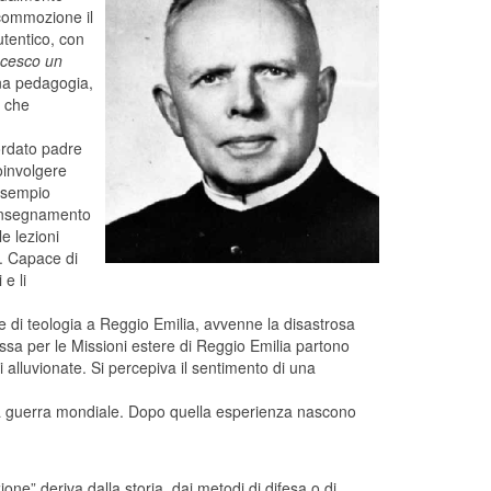
 commozione il
utentico, con
cesco un
Una pedagogia,
, che
cordato padre
coinvolgere
 esempio
’insegnamento
e lezioni
i. Capace di
e li
e di teologia a Reggio Emilia, avvenne la disastrosa
ssa per le Missioni estere di Reggio Emilia partono
 alluvionate. Si percepiva il sentimento di una
nda guerra mondiale. Dopo quella esperienza nascono
ione” deriva dalla storia, dai metodi di difesa o di