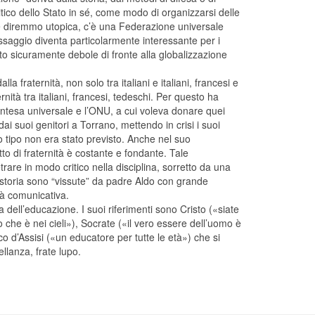
itico dello Stato in sé, come modo di organizzarsi delle
che diremmo utopica, c’è una Federazione universale
 messaggio diventa particolarmente interessante per i
ato sicuramente debole di fronte alla globalizzazione
la fraternità, non solo tra italiani e italiani, francesi e
rnità tra italiani, francesi, tedeschi. Per questo ha
intesa universale e l’ONU, a cui voleva donare quei
ai suoi genitori a Torrano, mettendo in crisi i suoi
o tipo non era stato previsto. Anche nel suo
o di fraternità è costante e fondante. Tale
are in modo critico nella disciplina, sorretto da una
 e storia sono “vissute” da padre Aldo con grande
tà comunicativa.
dell’educazione. I suoi riferimenti sono Cristo («siate
o che è nei cieli»), Socrate («il vero essere dell’uomo è
 d’Assisi («un educatore per tutte le età») che si
llanza, frate lupo.