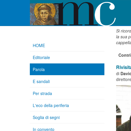
Si ricor
la sua p
cappell
HOME
Contri
Editoriale
Rivisi
Parola
di
Davi
direttor
E sandali
Per strada
L'eco della periferia
Soglia di segni
In convento