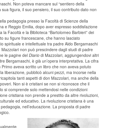
maschi. Non poteva mancare sul “sentiero della
sua figura, il suo pensiero, il suo contributo dato non
 della pedagogia
presso
la Facoltà
di Scienze della
dena e Reggio Emilia, dopo aver espresso soddisfazione
ra
la Facoltà
e
la Biblioteca
“Bartolomeo Barbieri” dei
to su figure francescane, che hanno lasciato
io spirituale e intellettuale tra padre Aldo Bergamaschi
n Mazzolari non può prescindere dagli studi di padre
me le pagine del
Diario
di Mazzolari, aggiungendovi altri
re Bergamaschi, è già un’opera interpretativa. La cifra
 Primo aveva scritto un libro che non aveva potuto
la liberazione, pubblicò alcuni pezzi, ma incorse nella
icapitola tanti aspetti di don Mazzolari, ma anche della
overi. Non si è cristiani se non si riconosce che il
a lo si comprende solo mettendosi nelle condizioni
zione cristiana non prende a prestito da altre rivoluzioni,
o culturale ed educativo. La rivoluzione cristiana è una
la pedagogia, nell’educazione. La proposta di padre
ogico.
ttualmente