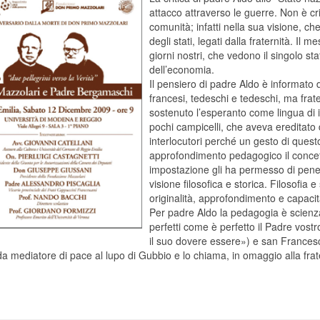
attacco attraverso le guerre. Non è cr
comunità; infatti nella sua visione, 
degli stati, legati dalla fraternità. Il
giorni nostri, che vedono il singolo st
dell’economia.
Il pensiero di padre Aldo è informato dal
francesi, tedeschi e tedeschi, ma frate
sostenuto l’esperanto come lingua di 
pochi campicelli, che aveva ereditato d
interlocutori perché un gesto di quest
approfondimento pedagogico il concett
impostazione gli ha permesso di penetr
visione filosofica e storica. Filosofia
originalità, approfondimento e capaci
Per padre Aldo la pedagogia è scienza 
perfetti come è perfetto il Padre vostr
il suo dovere essere») e san Francesco
da mediatore di pace al lupo di Gubbio e lo chiama, in omaggio alla frate