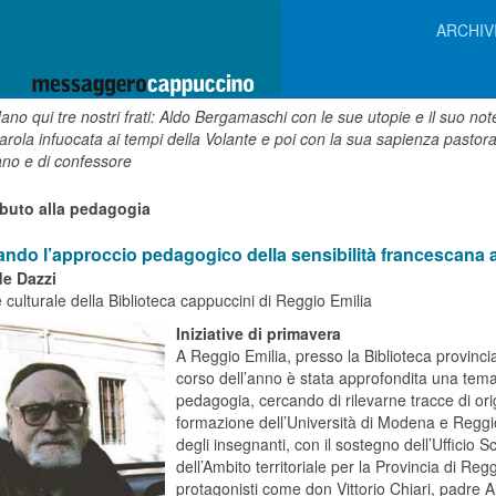
ARCHIV
dano qui tre nostri frati: Aldo Bergamaschi con le sue utopie e il suo n
arola infuocata ai tempi della Volante e poi con la sua sapienza pastor
ano e di confessore
buto alla pedagogia
tando l’approccio pedagogico della sensibilità francescana 
de Dazzi
e culturale della Biblioteca cappuccini di Reggio Emilia
Iniziative di primavera
A Reggio Emilia, presso
la Biblioteca
provincia
corso dell’anno è stata approfondita una temat
pedagogia, cercando di rilevarne tracce di or
formazione dell’Università di Modena e Reggi
degli insegnanti, con il sostegno dell’Ufficio 
dell’Ambito territoriale per
la Provincia
di Reggi
protagonisti come don Vittorio Chiari, padre 