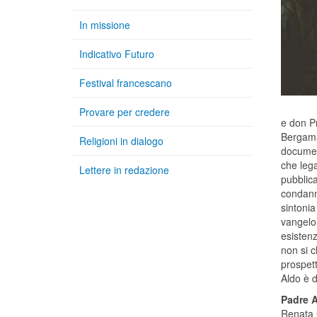
In missione
Indicativo Futuro
Festival francescano
Provare per credere
e don Pr
Bergama
Religioni in dialogo
documen
che leg
Lettere in redazione
pubblica
condann
sintonia
vangelo 
esistenz
non si c
prospett
Aldo è d
Padre 
Renata C