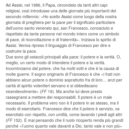
Ad Assisi, nel 1986, il Papa, circondato da tanti altri capi
religiosi, così introdusse una delle giornate più importanti del
secondo millennio: «Ho scelto Assisi come luogo della nostra
giornata di preghiera per la pace per il significato particolare
dell’uomo santo venerato qui, san Francesco, conosciuto e
rispettato da tante persone nel mondo intero come un simbolo
di pace, di riconciliazione e di fraternità». Iniziava lo spirito di
Assisi. Veniva ripreso il linguaggio di Francesco per dire e
costruire la pace.
Due sono gli ostacoli principali alla pace: il potere e la verità. O,
meglio, un certo modo di intendere il potere e la verità.
Incominciamo dal potere, che ha molti volti e che è la causa di
molte guerre. Il sogno originario di Francesco è che «i frati non
abbiano alcun potere o dominio soprattutto fra di loro… anzi per
carità di spirito volentieri servano e si obbediscano
vicendevolmente» (
FF
19). Ma anche lui deve presto
rassegnarsi a mettere dei responsabili. Il potere è un male
necessario. Il problema vero non è il potere in se stesso, ma il
modo di esercitarlo. Francesco dice che il potere è servizio, va
esercitato con rispetto, con umiltà, come lavando i piedi agli altri
(
FF
152). E mai pensando che il ruolo ricoperto renda più grandi
perché «l’uomo quanto vale davanti a Dio, tanto vale e non più»