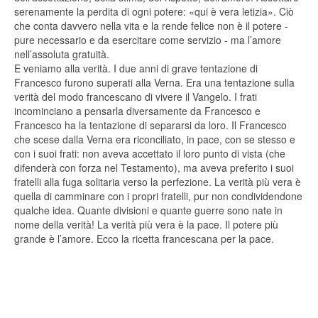
serenamente la perdita di ogni potere: «qui è vera letizia». Ciò
che conta davvero nella vita e la rende felice non è il potere -
pure necessario e da esercitare come servizio - ma l’amore
nell’assoluta gratuità.
E veniamo alla verità. I due anni di grave tentazione di
Francesco furono superati alla Verna. Era una tentazione sulla
verità del modo francescano di vivere il Vangelo. I frati
incominciano a pensarla diversamente da Francesco e
Francesco ha la tentazione di separarsi da loro. Il Francesco
che scese dalla Verna era riconciliato, in pace, con se stesso e
con i suoi frati: non aveva accettato il loro punto di vista (che
difenderà con forza nel Testamento), ma aveva preferito i suoi
fratelli alla fuga solitaria verso la perfezione. La verità più vera è
quella di camminare con i propri fratelli, pur non condividendone
qualche idea. Quante divisioni e quante guerre sono nate in
nome della verità! La verità più vera è la pace. Il potere più
grande è l’amore. Ecco la ricetta francescana per la pace.