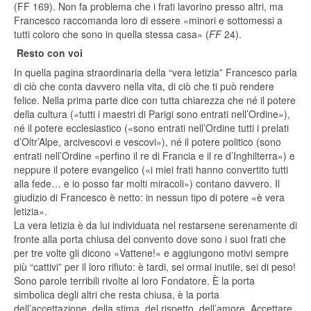
(FF 169). Non fa problema che i frati lavorino presso altri, ma
Francesco raccomanda loro di essere «minori e sottomessi a
tutti coloro che sono in quella stessa casa» (
FF
24).
Resto con voi
In quella pagina straordinaria della “vera letizia” Francesco parla
di ciò che conta davvero nella vita, di ciò che ti può rendere
felice. Nella prima parte dice con tutta chiarezza che né il potere
della cultura («tutti i maestri di Parigi sono entrati nell’Ordine»),
né il potere ecclesiastico («sono entrati nell’Ordine tutti i prelati
d’Oltr’Alpe, arcivescovi e vescovi»), né il potere politico (sono
entrati nell’Ordine «perfino il re di Francia e il re d’Inghilterra») e
neppure il potere evangelico («i miei frati hanno convertito tutti
alla fede… e io posso far molti miracoli») contano davvero. Il
giudizio di Francesco è netto: in nessun tipo di potere «è vera
letizia».
La vera letizia è da lui individuata nel restarsene serenamente di
fronte alla porta chiusa del convento dove sono i suoi frati che
per tre volte gli dicono «Vattene!» e aggiungono motivi sempre
più “cattivi” per il loro rifiuto: è tardi, sei ormai inutile, sei di peso!
Sono parole terribili rivolte al loro Fondatore. È la porta
simbolica degli altri che resta chiusa, è la porta
dell’accettazione, della stima, del rispetto, dell’amore. Accettare