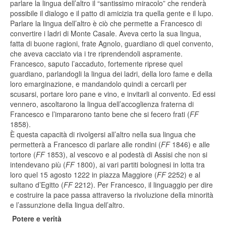
parlare la lingua dell’altro il “santissimo miracolo” che renderà
possibile il dialogo e il patto di amicizia tra quella gente e il lupo.
Parlare la lingua dell’altro è ciò che permette a Francesco di
convertire i ladri di Monte Casale. Aveva certo la sua lingua,
fatta di buone ragioni, frate Agnolo, guardiano di quel convento,
che aveva cacciato via i tre riprendendoli aspramente.
Francesco, saputo l’accaduto, fortemente riprese quel
guardiano, parlandogli la lingua dei ladri, della loro fame e della
loro emarginazione, e mandandolo quindi a cercarli per
scusarsi, portare loro pane e vino, e invitarli al convento. Ed essi
vennero, ascoltarono la lingua dell’accoglienza fraterna di
Francesco e l’impararono tanto bene che si fecero frati (
FF
1858).
È questa capacità di rivolgersi all’altro nella sua lingua che
permetterà a Francesco di parlare alle rondini (
FF
1846) e alle
tortore (
FF
1853), al vescovo e al podestà di Assisi che non si
intendevano più (
FF
1800), ai vari partiti bolognesi in lotta tra
loro quel 15 agosto 1222 in piazza Maggiore (
FF
2252) e al
sultano d’Egitto (
FF
2212). Per Francesco, il linguaggio per dire
e costruire la pace passa attraverso la rivoluzione della minorità
e l’assunzione della lingua dell’altro.
Potere e verità