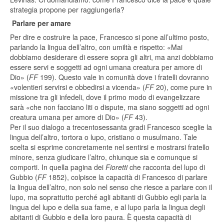
strategia propone per raggiungerla?
Parlare per amare
Per dire e costruire la pace, Francesco si pone all’ultimo posto,
parlando la lingua dell’altro, con umiltà e rispetto: «Mai
dobbiamo desiderare di essere sopra gli altri, ma anzi dobbiamo
essere servi e soggetti ad ogni umana creatura per amore di
Dio» (
FF
199). Questo vale in comunità dove i fratelli dovranno
«volentieri servirsi e obbedirsi a vicenda» (
FF
20), come pure in
missione tra gli infedeli, dove il primo modo di evangelizzare
sarà «che non facciano liti o dispute, ma siano soggetti ad ogni
creatura umana per amore di Dio» (
FF
43).
Per il suo dialogo a trecentosessanta gradi Francesco sceglie la
lingua dell’altro, tortora o lupo, cristiano o musulmano. Tale
scelta si esprime concretamente nel sentirsi e mostrarsi fratello
minore, senza giudicare l’altro, chiunque sia e comunque si
comporti. In quella pagina dei
Fioretti
che racconta del lupo di
Gubbio (
FF
1852), colpisce la capacità di Francesco di parlare
la lingua dell’altro, non solo nel senso che riesce a parlare con il
lupo, ma soprattutto perché agli abitanti di Gubbio egli parla la
lingua del lupo e della sua fame, e al lupo parla la lingua degli
abitanti di Gubbio e della loro paura. È questa capacità di