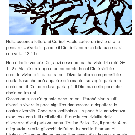
Nella seconda lettera ai Corinzi Paolo scrive un invito che fa
pensare: «Vivete in pace e il Dio dell’amore e della pace sarà
con voi» (13,11).
Non è facile vedere Dio, anzi nessuno mai ha visto Dio (cfr. Gv
1,18). Ma c’è un luogo e un momento in cui Dio è visibile:
quando viviamo in pace tra noi. Diventa allora comprensibile
quella frase che può apparire scioccante: se voglio parlare a
qualcuno di Dio, non devo parlargli di Dio, ma della pace che
abbiamo tra noi.
Ovviamente, se c’è questa pace tra noi. Perché siamo tutti
diversi e vivere in pace significa riconoscere e rispettare le
nostre diversità. Cosa non facilissima. La pace è la convivenza
rispettosa con tutti nell’alterità. È quella convivialità delle
differenze di cui parlava mons. Tonino Bello. Dio, il grande Altro,
mi guarda tramite gli occhi dell’altro, ha scritto Emmanuel
Lévinas. Ci domandiamo: come Francesco dice la pace e quale