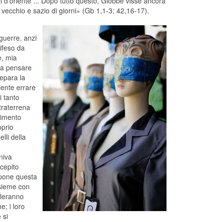
li d’oriente ... Dopo tutto questo, Giobbe visse ancora
 vecchio e sazio di giorni» (Gb 1,1-3; 42,16-17).
 guerre, anzi
difeso da
e, mia
 da pensare
repara la
iente errare
i tanto
traterrena
dimento
oprio
lli della
niva
rcepito
spone questa
nsieme con
coleranno
e; i loro
 si