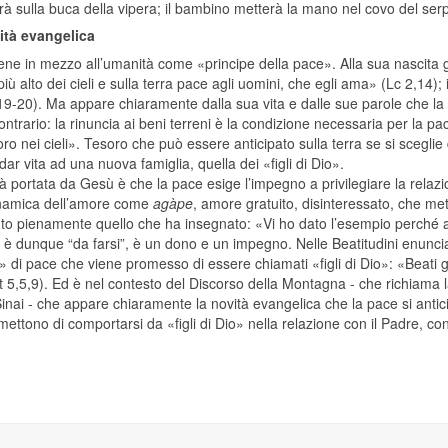
erà sulla buca della vipera; il bambino metterà la mano nel covo del ser
ità evangelica
ne in mezzo all’umanità come «principe della pace». Alla sua nascita g
più alto dei cieli e sulla terra pace agli uomini, che egli ama» (Lc 2,14);
19-20). Ma appare chiaramente dalla sua vita e dalle sue parole che la
contrario: la rinuncia ai beni terreni è la condizione necessaria per l
ro nei cieli». Tesoro che può essere anticipato sulla terra se si sceglie 
dar vita ad una nuova famiglia, quella dei «figli di Dio».
à portata da Gesù è che la pace esige l’impegno a privilegiare la relazion
inamica dell’amore come
agàpe
, amore gratuito, disinteressato, che me
uto pienamente quello che ha insegnato: «Vi ho dato l’esempio perché a
 è dunque “da farsi”, è un dono e un impegno. Nelle Beatitudini enunci
i» di pace che viene promesso di essere chiamati «figli di Dio»: «Beati g
t 5,5,9). Ed è nel contesto del Discorso della Montagna - che richiama
nai - che appare chiaramente la novità evangelica che la pace si anticip
ettono di comportarsi da «figli di Dio» nella relazione con il Padre, con i