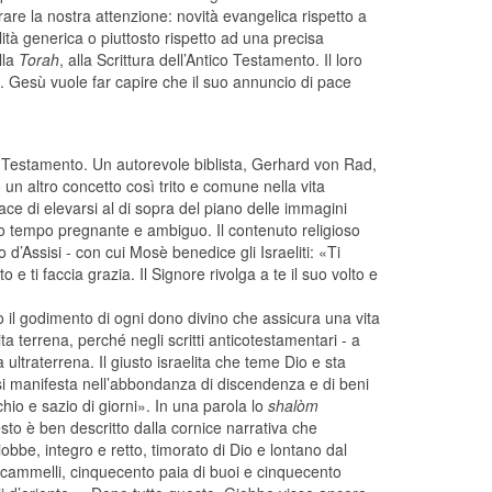
rare la nostra attenzione: novità evangelica rispetto a
tà generica o piuttosto rispetto ad una precisa
lla
Torah
, alla Scrittura dell’Antico Testamento. Il loro
. Gesù vuole far capire che il suo annuncio di pace
o Testamento. Un autorevole biblista, Gerhard von Rad,
o un altro concetto così trito e comune nella vita
ace di elevarsi al di sopra del piano delle immagini
sso tempo pregnante e ambiguo. Il contenuto religioso
d’Assisi - con cui Mosè benedice gli Israeliti: «Ti
o e ti faccia grazia. Il Signore rivolga a te il suo volto e
 il godimento di ogni dono divino che assicura una vita
 terrena, perché negli scritti anticotestamentari - a
a ultraterrena. Il giusto israelita che teme Dio e sta
 si manifesta nell’abbondanza di discendenza e di beni
chio e sazio di giorni». In una parola lo
shalòm
sto è ben descritto dalla cornice narrativa che
obbe, integro e retto, timorato di Dio e lontano dal
la cammelli, cinquecento paia di buoi e cinquecento