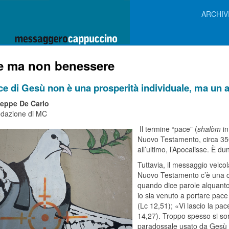
ARCHIV
e ma non benessere
ce di Gesù non è una prosperità individuale, ma un a
eppe De Carlo
edazione di MC
Il termine “pace” (
shalòm
in
Nuovo Testamento, circa 350 
all’ultimo, l’Apocalisse. È d
Tuttavia, il messaggio veicol
Nuovo Testamento c’è una ce
quando dice parole alquanto
io sia venuto a portare pace
(Lc 12,51); «Vi lascio la pa
14,27). Troppo spesso si so
paradossale usato da Gesù p