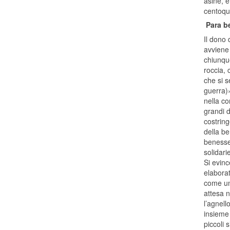
asine, e
centoqua
Para b
Il dono 
avviene 
chiunque
roccia, 
che si s
guerra)»
nella co
grandi 
costring
della be
benesser
solidari
Si evinc
elaborat
come un 
attesa n
l’agnell
insieme 
piccoli 