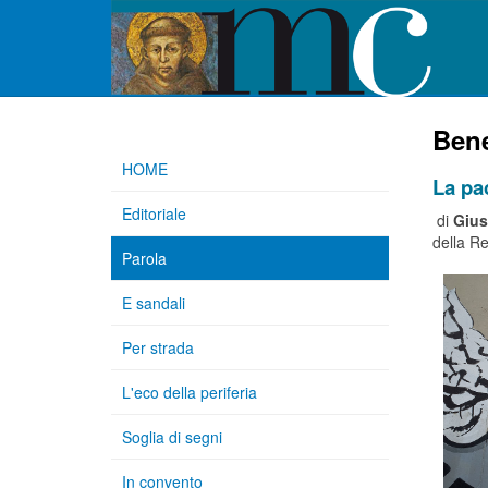
Ben
HOME
La pa
Editoriale
di
Gius
della R
Parola
E sandali
Per strada
L'eco della periferia
Soglia di segni
In convento