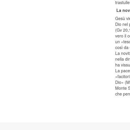
trastull
La nov
Gesù vie
Dio nel 
(Gv 20,
vero il 
un «teso
così da 
La novit
nella d
ha viss
La pace
«facitor
Dio» (M
Monte Si
che perm