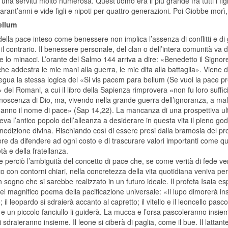
 una servitù molto numerosa. Quest’uomo era il più grande fra tutti i fig
rant’anni e vide figli e nipoti per quattro generazioni. Poi Giobbe morì,
ellum
della pace inteso come benessere non implica l’assenza di conflitti e di
il contrario. Il benessere personale, del clan o dell’intera comunità va 
 lo minacci. L’orante del Salmo 144 arriva a dire: «Benedetto il Signor
che addestra le mie mani alla guerra, le mie dita alla battaglia». Viene
egua la stessa logica del «Si vis pacem para bellum (Se vuoi la pace p
 dei Romani, a cui il libro della Sapienza rimprovera «non fu loro suffic
noscenza di Dio, ma, vivendo nella grande guerra dell’ignoranza, a mal
danno il nome di pace» (Sap 14,22). La mancanza di una prospettiva ul
eva l’antico popolo dell’alleanza a desiderare in questa vita il pieno go
nedizione divina. Rischiando così di essere presi dalla bramosia del pr
e da difendere ad ogni costo e di trascurare valori importanti come que
età e della fratellanza.
e perciò l’ambiguità del concetto di pace che, se come verità di fede ve
o con contorni chiari, nella concretezza della vita quotidiana veniva pe
sogno che si sarebbe realizzato in un futuro ideale. Il profeta Isaia e
el magnifico poema della pacificazione universale: «Il lupo dimorerà i
o; il leopardo si sdraierà accanto al capretto; il vitello e il leoncello pas
e un piccolo fanciullo li guiderà. La mucca e l’orsa pascoleranno insiem
si sdraieranno insieme. Il leone si ciberà di paglia, come il bue. Il lattante