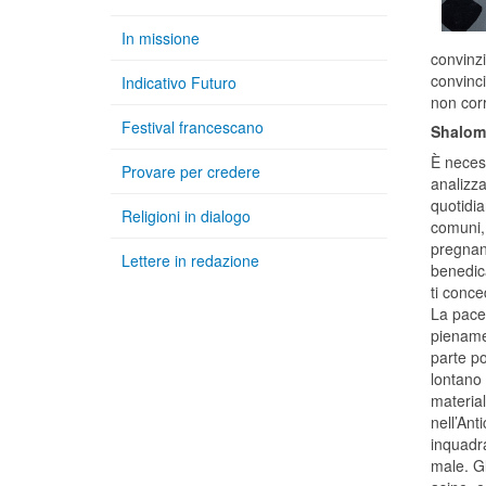
In missione
convinzi
convinc
Indicativo Futuro
non corr
Festival francescano
Shalom
È neces
Provare per credere
analizz
quotidia
Religioni in dialogo
comuni
pregnan
Lettere in redazione
benedica
ti conc
La pace 
pienamen
parte po
lontano 
material
nell’Ant
inquadra
male. Gl