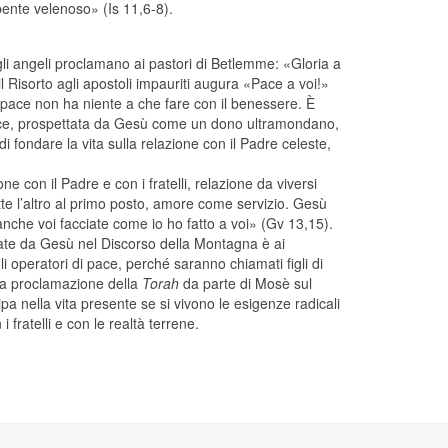
pente velenoso» (Is 11,6-8).
li angeli proclamano ai pastori di Betlemme: «Gloria a
 il Risorto agli apostoli impauriti augura «Pace a voi!»
 pace non ha niente a che fare con il benessere. È
a pace, prospettata da Gesù come un dono ultramondano,
di fondare la vita sulla relazione con il Padre celeste,
e con il Padre e con i fratelli, relazione da viversi
tte l’altro al primo posto, amore come servizio. Gesù
nche voi facciate come io ho fatto a voi» (Gv 13,15).
ate da Gesù nel Discorso della Montagna è ai
li operatori di pace, perché saranno chiamati figli di
 la proclamazione della
Torah
da parte di Mosè sul
a nella vita presente se si vivono le esigenze radicali
 fratelli e con le realtà terrene.