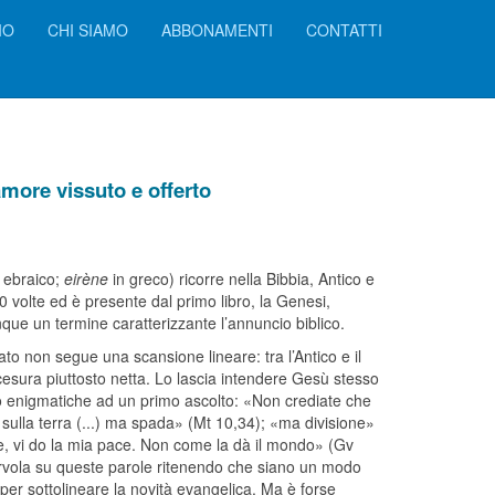
IO
CHI SIAMO
ABBONAMENTI
CONTATTI
more vissuto e offerto
 ebraico;
eirène
in greco) ricorre nella Bibbia, Antico e
volte ed è presente dal primo libro, la Genesi,
unque un termine caratterizzante l’annuncio biblico.
ato non segue una scansione lineare: tra l’Antico e il
sura piuttosto netta. Lo lascia intendere Gesù stesso
 enigmatiche ad un primo ascolto: «Non crediate che
 sulla terra (...) ma spada» (Mt 10,34); «ma divisione»
ce, vi do la mia pace. Non come la dà il mondo» (Gv
rvola su queste parole ritenendo che siano un modo
er sottolineare la novità evangelica. Ma è forse