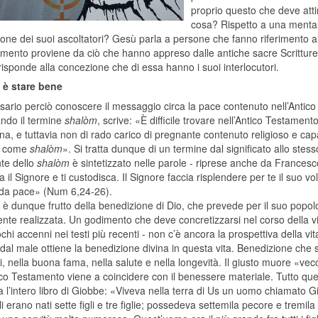
proprio questo che deve atti
cosa? Rispetto a una mentali
one dei suoi ascoltatori? Gesù parla a persone che fanno riferimento a
imento proviene da ciò che hanno appreso dalle antiche sacre Scritture
isponde alla concezione che di essa hanno i suoi interlocutori.
 è stare bene
sario perciò conoscere il messaggio circa la pace contenuto nell’Antic
ando il termine
shalòm
, scrive: «È difficile trovare nell’Antico Testament
na, e tuttavia non di rado carico di pregnante contenuto religioso e cap
, come
shalòm
». Si tratta dunque di un termine dal significato allo ste
te dello
shalòm
è sintetizzato nelle parole - riprese anche da Francesco 
 il Signore e ti custodisca. Il Signore faccia risplendere per te il suo volt
eda pace» (Num 6,24-26).
è dunque frutto della benedizione di Dio, che prevede per il suo popolo
te realizzata. Un godimento che deve concretizzarsi nel corso della vita
chi accenni nei testi più recenti - non c’è ancora la prospettiva della vit
dal male ottiene la benedizione divina in questa vita. Benedizione che
i, nella buona fama, nella salute e nella longevità. Il giusto muore «vec
ico Testamento viene a coincidere con il benessere materiale. Tutto que
 l’intero libro di Giobbe: «Viveva nella terra di Us un uomo chiamato Gi
i erano nati sette figli e tre figlie; possedeva settemila pecore e tremi