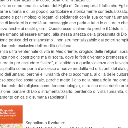
azione come umanizzazione del Figlio di Dio comporta il fatto che Egli s
carne umana e di un popolo particolare e storicamente contestualizzato
azione e per i molteplici legami di solidarietà con la sua comunità uman
e di lasciarci in eredità un messaggio che parla a tutte le culture e che 
orza anche ai nostri giorni. Questo essenzialmente perché il Cristo istitui
ere umano all’essere umano, alla stessa altezza della prossimità di Dio 
one politica del cristianesimo”, non strumentalizzabile dai poteri sem
iamente esclusivo dell’eredità cristiana.
enza ultra ventennale di vita in Medioriente, crogiolo delle religioni abr
anza non di costrizione ma di scelta, dove le fedi diventano premessa d
a eretta per escludere “l’altro”, è l’antidoto a quella violenza che talvolta
’ospitalità come porta d’accesso a nuove modalità ed orizzonti del dialo
zio dell’umano, perché è l’umanità che ci accomuna, al di là delle cult
so specifico sostanziale, perché mette il dito nella piaga della ragione pr
iamente del religioso come fenomenologia), oltre che della nobile arte 
azione: parlare di Dio o strumentalizzarlo, perdendo di vista l’umanità, c
amente cinica e disumana (apolitica)!
Segnaliamo il volume: