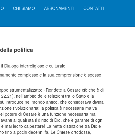
IO
CHI SIAMO
ABBONAMENTI
CONTATTI
della politica
 Dialogo interreligioso e culturale.
tremamente complesso e la sua comprensione è spesso
roppo strumentalizzato: «Rendete a Cesare ciò che è di
2,21), nell’ambito delle relazioni tra lo Stato e la
ù introduce nel mondo antico, che considerava divina
tinzione rivoluzionaria: la politica è necessaria ma va
 del potere di Cesare è una funzione necessaria ma
nti ai quali sta il diritto di Dio, che è garante di ogni
 mai lecito calpestare! La netta distinzione tra Dio e
tino fino a pochi decenni fa. Le Chiese ortodosse,