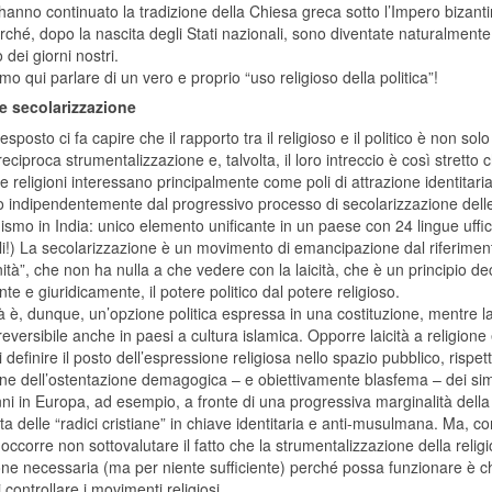
hanno continuato la tradizione della Chiesa greca sotto l’Impero bizant
ché, dopo la nascita degli Stati nazionali, sono diventate naturalment
dei giorni nostri.
 qui parlare di un vero e proprio “uso religioso della politica”!
 e secolarizzazione
sposto ci fa capire che il rapporto tra il religioso e il politico è non s
eciproca strumentalizzazione e, talvolta, il loro intreccio è così stretto 
 le religioni interessano principalmente come poli di attrazione identitari
o indipendentemente dal progressivo processo di secolarizzazione dell
uismo in India: unico elemento unificante in un paese con 24 lingue ufficia
li!) La secolarizzazione è un movimento di emancipazione dal riferiment
tà”, che non ha nulla a che vedere con la laicità, che è un principio de
te e giuridicamente, il potere politico dal potere religioso.
tà è, dunque, un’opzione politica espressa in una costituzione, mentre la
eversibile anche in paesi a cultura islamica. Opporre laicità a religione è
i definire il posto dell’espressione religiosa nello spazio pubblico, ris
ne dell’ostentazione demagogica – e obiettivamente blasfema – dei simbo
nni in Europa, ad esempio, a fronte di una progressiva marginalità della p
ta delle “radici cristiane” in chiave identitaria e anti-musulmana. Ma, c
, occorre non sottovalutare il fatto che la strumentalizzazione della religi
ne necessaria (ma per niente sufficiente) perché possa funzionare è ch
 controllare i movimenti religiosi.