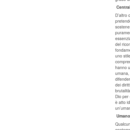
Central
D’altro 
pretende
sostene
puramen
essenzia
del rico
fondame
uno stil
compren
hanno un
umana, m
difender
dei diri
brutalit
Dio per g
è atto 
un’umani
Umano 
Qualcuno
contempl