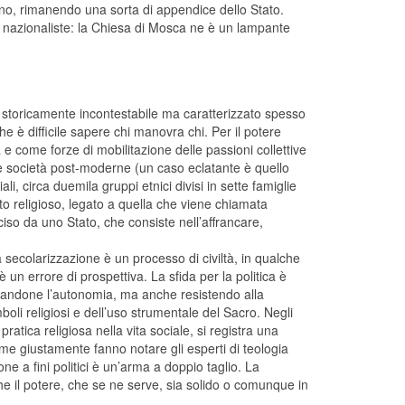
ino, rimanendo una sorta di appendice dello Stato.
e nazionaliste: la Chiesa di Mosca ne è un lampante
olo storicamente incontestabile ma caratterizzato spesso
che è difficile sapere chi manovra chi. Per il potere
a e come forze di mobilitazione delle passioni collettive
e società post-moderne (un caso eclatante è quello
li, circa duemila gruppi etnici divisi in sette famiglie
o religioso, legato a quella che viene chiamata
ciso da uno Stato, che consiste nell’affrancare,
 secolarizzazione è un processo di civiltà, in qualche
 un errore di prospettiva. La sfida per la politica è
pettandone l’autonomia, ma anche resistendo alla
li religiosi e dell’uso strumentale del Sacro. Negli
ratica religiosa nella vita sociale, si registra una
ome giustamente fanno notare gli esperti di teologia
one a fini politici è un’arma a doppio taglio. La
e il potere, che se ne serve, sia solido o comunque in