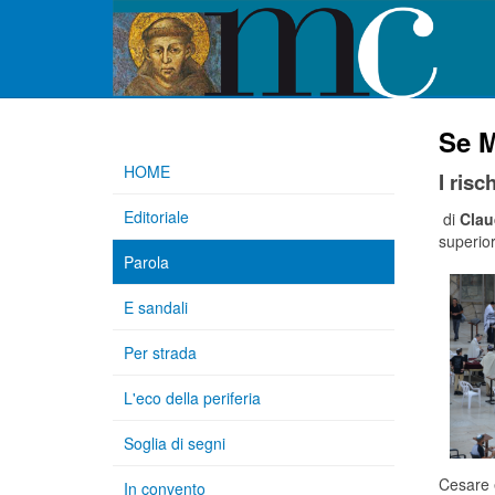
Se M
HOME
I risc
Editoriale
di
Clau
superior
Parola
E sandali
Per strada
L'eco della periferia
Soglia di segni
Cesare è
In convento