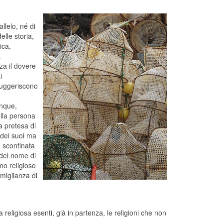
allelo, né di
elle storia,
ica,
à
za il dovere
i
suggeriscono
unque,
ella persona
a pretesa di
n dei suoi ma
a sconfinata
 del nome di
smo religioso
miglianza di
eligiosa esenti, già in partenza, le religioni che non