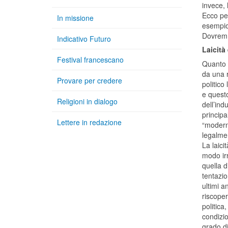
invece, 
Ecco per
In missione
esempio 
Dovremmo
Indicativo Futuro
Laicità
Festival francescano
Quanto e
da una r
Provare per credere
politico
e quest
Religioni in dialogo
dell’ind
principa
Lettere in redazione
“moderni
legalmen
La laici
modo irr
quella d
tentazio
ultimi a
riscoper
politica
condizio
grado di