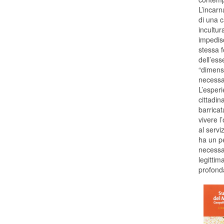
L’incarn
di una 
incultur
impedisc
stessa f
dell’ess
“dimensi
necessar
L’esperi
cittadin
barricat
vivere l
al servi
ha un pe
necessar
legittim
profond