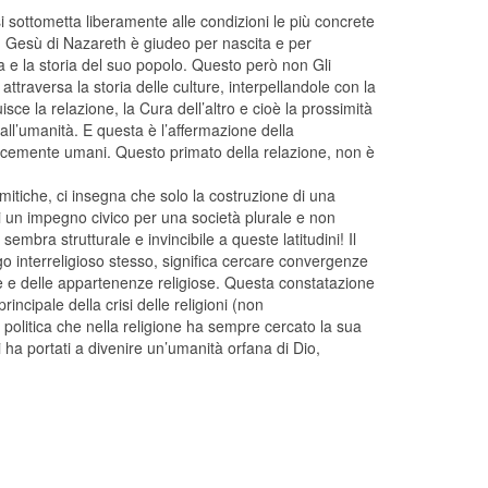
i sottometta liberamente alle condizioni le più concrete
. Gesù di Nazareth è giudeo per nascita e per
a e la storia del suo popolo. Questo però non Gli
attraversa la storia delle culture, interpellandole con la
sce la relazione, la Cura dell’altro e cioè la prossimità
all’umanità. E questa è l’affermazione della
plicemente umani. Questo primato della relazione, non è
amitiche, ci insegna che solo la costruzione di una
i un impegno civico per una società plurale e non
 sembra strutturale e invincibile a queste latitudini! Il
go interreligioso stesso, significa cercare convergenze
ure e delle appartenenze religiose. Questa constatazione
incipale della crisi delle religioni (non
politica che nella religione ha sempre cercato la sua
i ha portati a divenire un’umanità orfana di Dio,