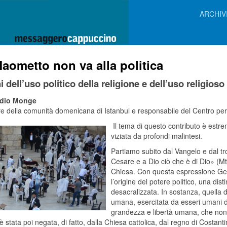
ARCHIV
aometto non va alla politica
hi dell’uso politico della religione e dell’uso religioso 
dio Monge
e della comunità domenicana di Istanbul e responsabile del Centro per il
Il tema di questo contributo è es
viziata da profondi malintesi.
Partiamo subito dal Vangelo e dal t
Cesare e a Dio ciò che è di Dio» (Mt 2
Chiesa. Con questa espressione Ges
l’origine del potere politico, una dis
desacralizzata. In sostanza, quella
umana, esercitata da esseri umani dava
grandezza e libertà umana, che non è
 stata poi negata, di fatto, dalla Chiesa cattolica, dal regno di Costan