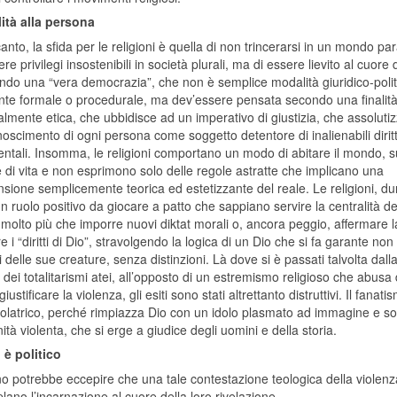
ità alla persona
canto, la sfida per le religioni è quella di non trincerarsi in un mondo par
re privilegi insostenibili in società plurali, ma di essere lievito al cuore d
ndo una “vera democrazia”, che non è semplice modalità giuridico-polit
te formale o procedurale, ma dev’essere pensata secondo una finalit
lmente etica, che ubbidisce ad un imperativo di giustizia, che assolutiz
noscimento di ogni persona come soggetto detentore di inalienabili diritt
ntali. Insomma, le religioni comportano un modo di abitare il mondo, 
e di vita e non esprimono solo delle regole astratte che implicano una
sione semplicemente teorica ed estetizzante del reale. Le religioni, d
 ruolo positivo da giocare a patto che sappiano servire la centralità d
olto più che imporre nuovi diktat morali o, ancora peggio, affermare l
e i “diritti di Dio”, stravolgendo la logica di un Dio che si fa garante no
tti delle sue creature, senza distinzioni. Là dove si è passati talvolta dall
à dei totalitarismi atei, all’opposto di un estremismo religioso che abusa
iustificare la violenza, gli esiti sono stati altrettanto distruttivi. Il fanati
idolatrico, perché rimpiazza Dio con un idolo plasmato ad immagine e so
tà violenta, che si erge a giudice degli uomini e della storia.
è politico
 potrebbe eccepire che una tale contestazione teologica della violenza r
ano l’incarnazione al cuore della loro rivelazione.