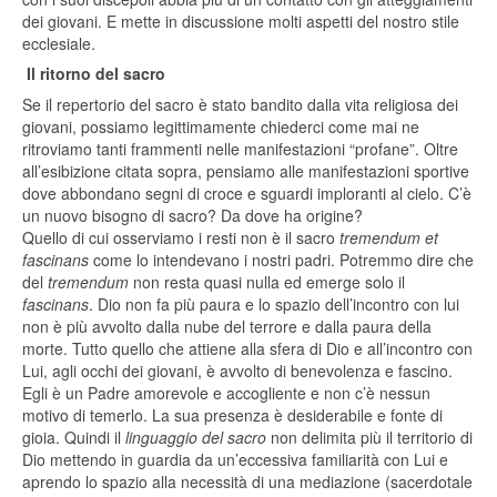
dei giovani. E mette in discussione molti aspetti del nostro stile
ecclesiale.
Il ritorno del sacro
Se il repertorio del sacro è stato bandito dalla vita religiosa dei
giovani, possiamo legittimamente chiederci come mai ne
ritroviamo tanti frammenti nelle manifestazioni “profane”. Oltre
all’esibizione citata sopra, pensiamo alle manifestazioni sportive
dove abbondano segni di croce e sguardi imploranti al cielo. C’è
un nuovo bisogno di sacro? Da dove ha origine?
Quello di cui osserviamo i resti non è il sacro
tremendum et
fascinans
come lo intendevano i nostri padri. Potremmo dire che
del
tremendum
non resta quasi nulla ed emerge solo il
fascinans
. Dio non fa più paura e lo spazio dell’incontro con lui
non è più avvolto dalla nube del terrore e dalla paura della
morte. Tutto quello che attiene alla sfera di Dio e all’incontro con
Lui, agli occhi dei giovani, è avvolto di benevolenza e fascino.
Egli è un Padre amorevole e accogliente e non c’è nessun
motivo di temerlo. La sua presenza è desiderabile e fonte di
gioia. Quindi il
linguaggio del sacro
non delimita più il territorio di
Dio mettendo in guardia da un’eccessiva familiarità con Lui e
aprendo lo spazio alla necessità di una mediazione (sacerdotale