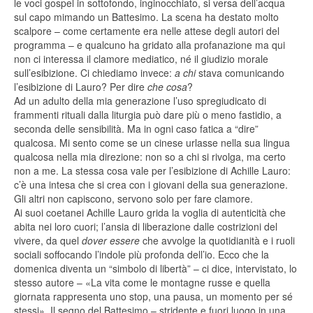
le voci gospel in sottofondo, inginocchiato, si versa dell’acqua
sul capo mimando un Battesimo. La scena ha destato molto
scalpore – come certamente era nelle attese degli autori del
programma – e qualcuno ha gridato alla profanazione ma qui
non ci interessa il clamore mediatico, né il giudizio morale
sull’esibizione. Ci chiediamo invece:
a chi
stava comunicando
l’esibizione di Lauro? Per dire
che cosa
?
Ad un adulto della mia generazione l’uso spregiudicato di
frammenti rituali dalla liturgia può dare più o meno fastidio, a
seconda delle sensibilità. Ma in ogni caso fatica a “dire”
qualcosa. Mi sento come se un cinese urlasse nella sua lingua
qualcosa nella mia direzione: non so a chi si rivolga, ma certo
non a me. La stessa cosa vale per l’esibizione di Achille Lauro:
c’è una intesa che si crea con i giovani della sua generazione.
Gli altri non capiscono, servono solo per fare clamore.
Ai suoi coetanei Achille Lauro grida la voglia di autenticità che
abita nei loro cuori; l’ansia di liberazione dalle costrizioni del
vivere, da quel
dover essere
che avvolge la quotidianità e i ruoli
sociali soffocando l’indole più profonda dell’io. Ecco che la
domenica diventa un “simbolo di libertà” – ci dice, intervistato, lo
stesso autore – «La vita come le montagne russe e quella
giornata rappresenta uno stop, una pausa, un momento per sé
stessi». Il segno del Battesimo – stridente e fuori luogo in una