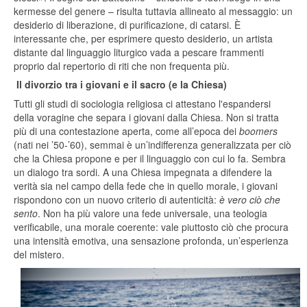
kermesse del genere – risulta tuttavia allineato al messaggio: un
desiderio di liberazione, di purificazione, di catarsi. È
interessante che, per esprimere questo desiderio, un artista
distante dal linguaggio liturgico vada a pescare frammenti
proprio dal repertorio di riti che non frequenta più.
Il divorzio tra i giovani e il sacro (e la Chiesa)
Tutti gli studi di sociologia religiosa ci attestano l'espandersi
della voragine che separa i giovani dalla Chiesa. Non si tratta
più di una contestazione aperta, come all’epoca dei
boomers
(nati nei ’50-’60), semmai è un’indifferenza generalizzata per ciò
che la Chiesa propone e per il linguaggio con cui lo fa. Sembra
un dialogo tra sordi. A una Chiesa impegnata a difendere la
verità sia nel campo della fede che in quello morale, i giovani
rispondono con un nuovo criterio di autenticità:
è vero ciò che
sento
. Non ha più valore una fede universale, una teologia
verificabile, una morale coerente: vale piuttosto ciò che procura
una intensità emotiva, una sensazione profonda, un’esperienza
del mistero.