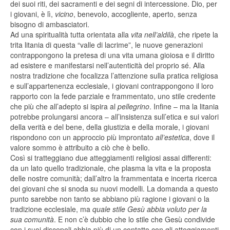
dei suoi riti, dei sacramenti e dei segni di intercessione. Dio, per
i giovani, è lì,
vicino
, benevolo, accogliente, aperto, senza
bisogno di ambasciatori.
Ad una spiritualità tutta orientata alla
vita nell’aldilà
, che ripete la
trita litania di questa “valle di lacrime”, le nuove generazioni
contrappongono la pretesa di una vita umana gioiosa e il diritto
ad esistere e manifestarsi nell’autenticità del proprio sé. Alla
nostra tradizione che focalizza l’attenzione sulla pratica religiosa
e sull’appartenenza ecclesiale, i giovani contrappongono il loro
rapporto con la fede parziale e frammentato, uno stile credente
che più che all’adepto si ispira al
pellegrino
. Infine – ma la litania
potrebbe prolungarsi ancora – all’insistenza sull’etica e sui valori
della verità e del bene, della giustizia e della morale, i giovani
rispondono con un approccio più improntato
all’estetica
, dove il
valore sommo è attribuito a ciò che è bello.
Così si tratteggiano due atteggiamenti religiosi assai differenti:
da un lato quello tradizionale, che plasma la vita e la proposta
delle nostre comunità; dall’altro la frammentata e incerta ricerca
dei giovani che si snoda su nuovi modelli. La domanda a questo
punto sarebbe non tanto se abbiano più ragione i giovani o la
tradizione ecclesiale, ma
quale stile Gesù abbia voluto per la
sua comunità
. E non c’è dubbio che lo stile che Gesù condivide
con i suoi discepoli abbia più di un contatto con gli atteggiamenti