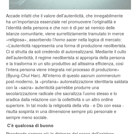
Accade infatti che il valore dell’autenticità, che innegabilmente
ha un’importanza essenziale nel promuovere l’originalità e
l’identità della persona e che non è di per sé nemico delle
istanze comunitarie, viene surrettiziamente tramutato in merce
«religiosa», assorbendo l’
homo sacer
nella logica di mercato:
«L’autenticità rappresenta una forma di produzione neoliberista.
Ci si sfrutta da soli credendo di autorealizzarsi. Mediante il culto
dell’autenticità, il regime neoliberista si appropria della persona
e la trasforma in un sito produttivo ad altissima efficienza, così
l’intera persona viene integrata nel processo di produzione»
(Byung-Chul Han). All’interno di questo
sacrum commercium
post-moderno, la «profana» autorealizzazione identitaria saldata
con la «sacra» autenticità parrebbe produrre una
secolarizzazione radicale che sacralizza l’uomo stesso e lo
sradica dalla relazione con la collettività o un altro ordine
superiore. In tal modo la religiosità della vita - e Dio con essa -
risulta sospinta in una dimensione sempre più personale e
sempre meno sociale.
C’è qualcosa di buono
Prendendo sempre più le distanze dal senso dell’esistere