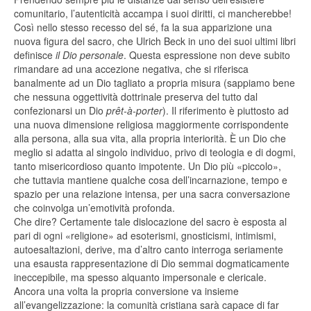
comunitario, l’autenticità accampa i suoi diritti, ci mancherebbe!
Così nello stesso recesso del sé, fa la sua apparizione una
nuova figura del sacro, che Ulrich Beck in uno dei suoi ultimi libri
definisce
il Dio personale
. Questa espressione non deve subito
rimandare ad una accezione negativa, che si riferisca
banalmente ad un Dio tagliato a propria misura (sappiamo bene
che nessuna oggettività dottrinale preserva del tutto dal
confezionarsi un Dio
prêt-à-porter
). Il riferimento è piuttosto ad
una nuova dimensione religiosa maggiormente corrispondente
alla persona, alla sua vita, alla propria interiorità. È un Dio che
meglio si adatta al singolo individuo, privo di teologia e di dogmi,
tanto misericordioso quanto impotente. Un Dio più «piccolo»,
che tuttavia mantiene qualche cosa dell’incarnazione, tempo e
spazio per una relazione intensa, per una sacra conversazione
che coinvolga un’emotività profonda.
Che dire? Certamente tale dislocazione del sacro è esposta al
pari di ogni «religione» ad esoterismi, gnosticismi, intimismi,
autoesaltazioni, derive, ma d’altro canto interroga seriamente
una esausta rappresentazione di Dio semmai dogmaticamente
ineccepibile, ma spesso alquanto impersonale e clericale.
Ancora una volta la propria conversione va insieme
all’evangelizzazione: la comunità cristiana sarà capace di far