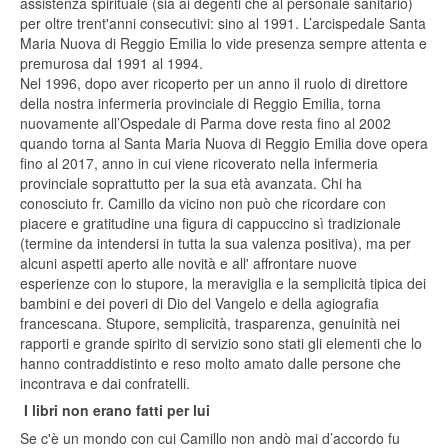
assistenza spirituale (sia ai degenti che al personale sanitario)
per oltre trent'anni consecutivi: sino al 1991. L’arcispedale Santa
Maria Nuova di Reggio Emilia lo vide presenza sempre attenta e
premurosa dal 1991 al 1994.
Nel 1996, dopo aver ricoperto per un anno il ruolo di direttore
della nostra infermeria provinciale di Reggio Emilia, torna
nuovamente all’Ospedale di Parma dove resta fino al 2002
quando torna al Santa Maria Nuova di Reggio Emilia dove opera
fino al 2017, anno in cui viene ricoverato nella infermeria
provinciale soprattutto per la sua età avanzata. Chi ha
conosciuto fr. Camillo da vicino non può che ricordare con
piacere e gratitudine una figura di cappuccino sì tradizionale
(termine da intendersi in tutta la sua valenza positiva), ma per
alcuni aspetti aperto alle novità e all' affrontare nuove
esperienze con lo stupore, la meraviglia e la semplicità tipica dei
bambini e dei poveri di Dio del Vangelo e della agiografia
francescana. Stupore, semplicità, trasparenza, genuinità nei
rapporti e grande spirito di servizio sono stati gli elementi che lo
hanno contraddistinto e reso molto amato dalle persone che
incontrava e dai confratelli.
I libri non erano fatti per lui
Se c'è un mondo con cui Camillo non andò mai d’accordo fu