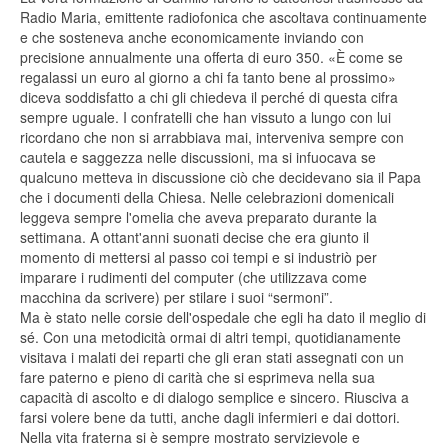
Radio Maria, emittente radiofonica che ascoltava continuamente
e che sosteneva anche economicamente inviando con
precisione annualmente una offerta di euro 350. «È come se
regalassi un euro al giorno a chi fa tanto bene al prossimo»
diceva soddisfatto a chi gli chiedeva il perché di questa cifra
sempre uguale. I confratelli che han vissuto a lungo con lui
ricordano che non si arrabbiava mai, interveniva sempre con
cautela e saggezza nelle discussioni, ma si infuocava se
qualcuno metteva in discussione ciò che decidevano sia il Papa
che i documenti della Chiesa. Nelle celebrazioni domenicali
leggeva sempre l'omelia che aveva preparato durante la
settimana. A ottant'anni suonati decise che era giunto il
momento di mettersi al passo coi tempi e si industriò per
imparare i rudimenti del computer (che utilizzava come
macchina da scrivere) per stilare i suoi “sermoni”.
Ma è stato nelle corsie dell'ospedale che egli ha dato il meglio di
sé. Con una metodicità ormai di altri tempi, quotidianamente
visitava i malati dei reparti che gli eran stati assegnati con un
fare paterno e pieno di carità che si esprimeva nella sua
capacità di ascolto e di dialogo semplice e sincero. Riusciva a
farsi volere bene da tutti, anche dagli infermieri e dai dottori.
Nella vita fraterna si è sempre mostrato servizievole e