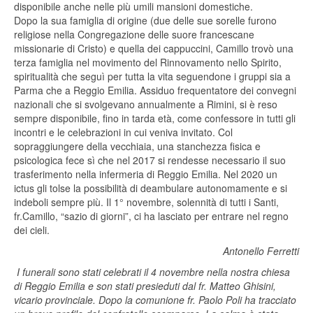
disponibile anche nelle più umili mansioni domestiche.
Dopo la sua famiglia di origine (due delle sue sorelle furono
religiose nella Congregazione delle suore francescane
missionarie di Cristo) e quella dei cappuccini, Camillo trovò una
terza famiglia nel movimento del Rinnovamento nello Spirito,
spiritualità che seguì per tutta la vita seguendone i gruppi sia a
Parma che a Reggio Emilia. Assiduo frequentatore dei convegni
nazionali che si svolgevano annualmente a Rimini, si è reso
sempre disponibile, fino in tarda età, come confessore in tutti gli
incontri e le celebrazioni in cui veniva invitato. Col
sopraggiungere della vecchiaia, una stanchezza fisica e
psicologica fece sì che nel 2017 si rendesse necessario il suo
trasferimento nella infermeria di Reggio Emilia. Nel 2020 un
ictus gli tolse la possibilità di deambulare autonomamente e si
indeboli sempre più. Il 1° novembre, solennità di tutti i Santi,
fr.Camillo, “sazio di giorni”, ci ha lasciato per entrare nel regno
dei cieli.
Antonello Ferretti
I funerali sono stati celebrati il 4 novembre nella nostra chiesa
di Reggio Emilia e son stati presieduti dal fr. Matteo Ghisini,
vicario provinciale. Dopo la comunione fr. Paolo Poli ha tracciato