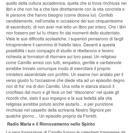
quello della cultura accademica, quella che si trova rinchiusa nei
libri e che non ha a che fare direttamente con la vita concreta e
le persone che hanno bisogno (come diceva lui). Confidò
candidamente, nell’omelia in occasione del suo cinquantesimo
di sacerdozio, di non aver mai letto un libro per intero. Che i libri
non fossero per lui fu chiaro fin dai momenti dello studentato.
Viste le sue difficoltà scolastiche, i superiori pensarono di fargli
intraprendere il cammino di fratello laico. Davanti a questa
possibilità i suoi compagni di studio si ribellarono e fecero
richiesta ai formatori di ritornare sui loro passi. Un religioso
come Camillo amico con tutti, simpatico, gentile e caritatevole
avrebbe trovato comunque modo di esercitare il proprio
ministero sacerdotale con profitto. Un esame non andato per il
verso giusto fu l'occasione che diede vita ad un episodio degno
non di fra' ma di don Camillo. Una volta in stanza staccò il
crocifisso dal muro e gli fece un bel “discorsino” nel quale gli
ricordò che, visto il suo impegno e la sua fedeltà alla vita
religiosa avrebbe potuto anche aiutarlo... e per punizione
rinchiuse nel cassetto della scrivania Nostro Signore per
qualche giorno… Un episodio proprio da Fioretti.
Radio Maria e il Rinnovamento nello Spirito
La vera formazione di Camillo furono le catechesi trasmesse da