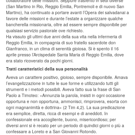
collaboratore delle missioni. Seppure trasferito in sedi diverse
(San Martino in Rio, Reggio Emilia, Pontremoli e di nuovo San
Martino), ha continuato a portare avanti l’Opera dei salvadanai a
favore delle missioni e durante l’estate a organizzare qualche
bancherella missionaria, oltre ad essere sempre disponibile per
qualsiasi servizio pastorale ove richiesto.
Ha vissuto gli ultimi due anni della sua vita nella infermeria di
Reggio Emilia, in compagnia di suo fratello sacerdote don
Gianfranco, in un clima di serenità gioiosa. Si è spento il 16
aprile presso l’Arcispedale Santa Maria di Reggio Emilia, dove
era stato ricoverato da pochi giorni.
Tratti caratteristici della sua personalità
Aveva un carattere positivo, gioioso, sempre disponibile. Amava
l’evangelizzazione in tutte le sue forme e utilizzando tutti gli
strumenti e i metodi possibili. Aveva fatto sua la frase di San
Paolo a Timoteo: «Annunzia la parola, insisti in ogni occasione
opportuna e non opportuna, ammonisci, rimprovera, esorta con
ogni magnanimità e dottrina» (2 Tim 4,2). La sua predicazione
era semplice, diretta, ricca di esempi e di aneddoti. In
confessionale era accogliente, buono, misericordioso; per
diversi anni si è recato per un periodo di quindici giorni o più a
confessare a Loreto e a San Giovanni Rotondo.