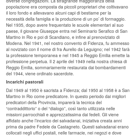
diverse congregazioni. La stragrande maggioranza della
popolazione era composta da piccoli proprietari che coltivavano
il loro fondo e allevavano alcuni capi di bestiame per la
necessità della famiglia e la produzione di un po’ di formaggio.
Nel 1935, dopo avere frequentato le scuole elementari al suo
paese, il giovane Giuseppe entra nel Seminario Serafico di San
Martino in Rio e poi di Scandiano, e infine al prenoviziato di
Modena. Nel 1941, nel nostro convento di Fidenza, fu ammesso
al noviziato con il nome di fra Aurelio da Leguigno; nel 1942 farà
la professione temporanea e nel 1945 a Reggio Emilia emette la
professione perpetua. Il 2 aprile del 1949 nella nostra chiesa di
Reggio Emilia, sommariamente restaurata dai bombardamenti
del 1944, viene ordinato sacerdote.
Incarichi pastorali
Dal 1949 al 1950 è sacrista a Fidenza; dal 1950 al 1958 è a San
Martino in Rio come predicatore. In questo periodo dai migliori
predicatori della Provincia, imparerà la tecnica del
“contraddittorio” o del “dialogo”, così tanto utilizzata nelle
missioni parrocchiali e apprezzatissima dai fedeli. Gli viene
affidato anche l’incarico dei salvadanai, iniziativa creata anni
prima da padre Fedele da Castagneto. Questi salvadanai erano
collocati negli uffici postali, nelle farmacie, nei negozi e dove