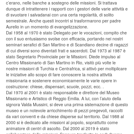
c’erano, nelle banche a sostegno delle missioni. Si trattava
dunque di intrattenere i rapporti con i gestori delle varie attività e
di svuotare i salvadanai con una certa regolarità, di solito
semestrale. Anche questi incontri si trasformarono per padre
Aurelio in un momento di evangelizzazione.
Dal 1958 al 1970 è stato Delegato per le vocazioni, compito che
con il suo entusiasmo svolse con efficacia, portando nei nostri
seminari serafici di San Martino e di Scandiano decine di ragazzi
di cui diversi sono diventati frati e sacerdoti. Dal 1973 al 1987 è
stato Segretario Provinciale per le Missioni. Diede impulso al
Centro Missionario di San Martino in Rio, visitò più volte le
nostre missioni di Turchia e Centrafrica, si attivò per moltiplicare
le iniziative allo scopo di fare conoscere la nostra attività
missionaria e sostenere economicamente le varie opere in
costruzione: chiese, dispensari, scuole, pozzi, ecc. .
Dal 1970 al 2001 è stato responsabile e direttore del Museo
Missionario e Artistico di Reggio Emilia. A lui, con l’aiuto della
signora Valda Mussini, si deve una prima sistemazione di questo
museo e un notevole arricchimento di pezzi pregevoli, raccolti
da vari conventi e da chiese disperse sul territorio. Dal 1988 al
2000 si è dedicato alle missioni al popolo, soprattutto come
animatore di centri di ascolto. Dal 2000 al 2019 è stato