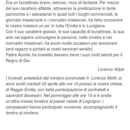
Era un burattinaio bravo, estroso, ricco di fantasia. Per mezzo
del suo carattere affabile, attraverso la predicazione in tante
parrocchie e i salvadanai in quasi tutti i luoghi commerciali, le
giornate missionarie e i mercatini missionari, ha fatto conoscere
le nostre missioni un po’ in tutta l’Emilia e in Lunigiana.
Con il suo carattere gioioso, le sue capacità di burattinaio, la sua
arte nel sapere coinvolgere le persone, nelle mostre e nei
mercatini missionari, ha avuto molte occasioni per avvicinare
tanti ragazzi e portarli ai nostri seminari serafici.
Padre Aurelio ha investito davvero bene i suoi molti talenti per il
Regno di Dio.
Lorenzo Volpe
I funerali, presieduti dal ministro provinciale fr. Lorenzo Motti, si
sono svolti martedì 20 aprile alle ore 10 presso la nostra chiesa
di Reggio Emilia, con bella partecipazione di confratelli e
sacerdoti diocesani. Nel pomeriggio alle ore 15 si è svolta
un’altra messa funebre al paese natale di Leguigno: i
compaesani hanno partecipato numerosi, accompagnando il
feretro al cimitero.