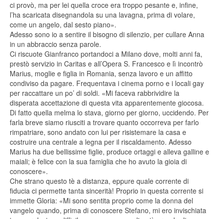
ci provò, ma per lei quella croce era troppo pesante e, infine,
l’ha scaricata disegnandola su una lavagna, prima di volare,
come un angelo, dal sesto piano».
Adesso sono io a sentire il bisogno di silenzio, per cullare Anna
in un abbraccio senza parole.
Ci riscuote Gianfranco portandoci a Milano dove, molti anni fa,
prestò servizio in Caritas e all’Opera S. Francesco e lì incontrò
Marius, moglie e figlia in Romania, senza lavoro e un affitto
condiviso da pagare. Frequentava i cinema porno e i locali gay
per raccattare un po’ di soldi. «Mi faceva rabbrividire la
disperata accettazione di questa vita apparentemente giocosa.
Di fatto quella melma lo stava, giorno per giorno, uccidendo. Per
farla breve siamo riusciti a trovare quanto occorreva per farlo
rimpatriare, sono andato con lui per risistemare la casa e
costruire una centrale a legna per il riscaldamento. Adesso
Marius ha due bellissime figlie, produce ortaggi e alleva galline e
maiali; è felice con la sua famiglia che ho avuto la gioia di
conoscere».
Che strano questo tè a distanza, eppure quale corrente di
fiducia ci permette tanta sincerità! Proprio in questa corrente si
immette Gloria: «Mi sono sentita proprio come la donna del
vangelo quando, prima di conoscere Stefano, mi ero invischiata