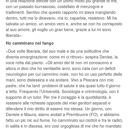
in una relazione difficile con un uomo molto più grande di me,
con un passato burrascoso, costellato di menzogne e
tradimenti. Sentivo che questo rapporto mi stava mangiando
dentro, tutti me lo dicevano, ma io, caparbia, resistevo. Mi ha
salvata un amico, un amico vero e, anche se non ho corrisposto
al suo amore, gli voglio un gran bene, grazie a lui mi sono
liberata»
.
Ho camminato nel fango
«Due volte liberata, dal suo male e da una solitudine che
diventa emarginazione: come mi ci ritrovo» sospira Denise, la
voce rotta dal pianto. «Gli amici del tè non mi conoscono e
allora vi dico che ho ventisette anni, sono nata con un deficit
neurologico per cui cammino male, non ho un uso perfetto delle
mani, sono dislessica e via andare. Vivo a Pescara con mio
padre, che ha tanti problemi di salute e sta quasi tutto il giorno
a letto. Frequento l’Università, Sociologia e criminologia, con il
supporto di un tutor. Per me il coraggio è la quotidianità, è
resistere alle richieste opposte dei miei genitori separati e
difendere il mio diritto di essere me stessa. Un giorno, con
Daniele e Maura, siamo andati a Premilcuore (FO), e abbiamo
fatto un pic nic sul fiume, ho camminato sui ciottoli e fra le radici,
in salita e in discesa, ero così orgogliosa di me che ho mandato