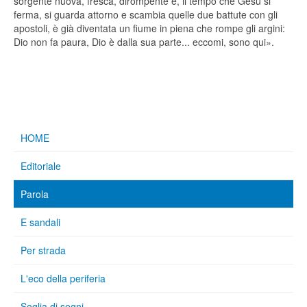
sorgente nuova, fresca, dirompente e, il tempo che Gesù si
ferma, si guarda attorno e scambia quelle due battute con gli
apostoli, è già diventata un fiume in piena che rompe gli argini:
Dio non fa paura, Dio è dalla sua parte... eccomi, sono qui».
HOME
Editoriale
Parola
E sandali
Per strada
L'eco della periferia
Soglia di segni