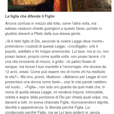
La figlia che difende il Figlio
Ancora confusa in mezzo alla folla, come l’altra volta, ma
adesso nessuno chiede guarigioni a questo Gesù, portato in
giudizio davanti a Pilato dalla sua stessa gente.
«Si è fatto figlio di Dio, secondo la nostra Legge deve morire»
pretendono i custodi di questa Legge; «crocifiggilo» urla il
popolo, sobillato e fin troppo smemorato. Lui tace, ma io no, non
posso tacere, proprio come quella volta, non posso tacere, c’è
una vita innocente di mezzo, e grido: «Io pativo flusso di
sangue, ma toccai il suo mantello e l’emorragia, che durava da
12 anni, cessò. Come può essere reo di morte chi ha restituito
la vita?». Ma loro, pronti, ribattono: «Abbiamo per Legge di non
presentare una donna come teste», così le mie parole caddero
nel vuoto… «Figlia», non solo ero guarita da quel male che, in
nome di quella stessa Legge, mi rendeva impura, intoccabile,
reietta e segno della punizione di Dio per chissà quali colpe, ma,
davanti a tutti, mi aveva chiamata Figlia, riconoscendomi dignità,
identità e appartenenza. Io liberata perché Figlia, Lui
condannato perché Figlio, ma se Lui tace griderò io, senza