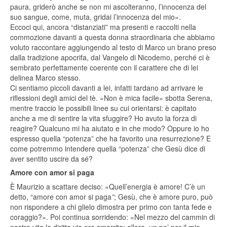
paura, griderò anche se non mi ascolteranno, l’innocenza del
suo sangue, come, muta, gridai l’innocenza del mio».
Eccoci qui, ancora “distanziati” ma presenti e raccolti nella
commozione davanti a questa donna straordinaria che abbiamo
voluto raccontare aggiungendo al testo di Marco un brano preso
dalla tradizione apocrifa, dal Vangelo di Nicodemo, perché ci è
sembrato perfettamente coerente con il carattere che di lei
delinea Marco stesso.
Ci sentiamo piccoli davanti a lei, infatti tardano ad arrivare le
riflessioni degli amici del tè. «Non è mica facile» sbotta Serena,
mentre traccio le possibili linee su cui orientarsi: è capitato
anche a me di sentire la vita sfuggire? Ho avuto la forza di
reagire? Qualcuno mi ha aiutato e in che modo? Oppure io ho
espresso quella “potenza” che ha favorito una resurrezione? E
come potremmo intendere quella “potenza” che Gesù dice di
aver sentito uscire da sé?
Amore con amor si paga
È Maurizio a scattare deciso: «Quell’energia è amore! C’è un
detto, “amore con amor si paga
”
; Gesù, che è amore puro, può
non rispondere a chi glielo dimostra per primo con tanta fede e
coraggio?». Poi continua sorridendo: «Nel mezzo del cammin di
nostra vita la diritta via era smarrita: allora, un po’ per il mio