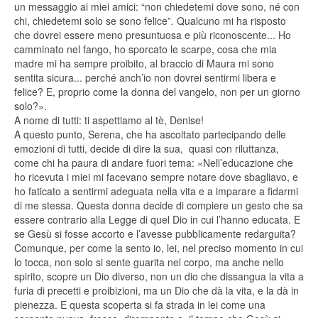
un messaggio ai miei amici: “non chiedetemi dove sono, né con
chi, chiedetemi solo se sono felice”
.
Qualcuno mi ha risposto
che dovrei essere meno presuntuosa e più riconoscente... Ho
camminato nel fango, ho sporcato le scarpe, cosa che mia
madre mi ha sempre proibito, al braccio di Maura mi sono
sentita sicura... perché anch’io non dovrei sentirmi libera e
felice? E, proprio come la donna del vangelo, non per un giorno
solo?».
A nome di tutti: ti aspettiamo al tè, Denise!
A questo punto, Serena, che ha ascoltato partecipando delle
emozioni di tutti, decide di dire la sua, quasi con riluttanza,
come chi ha paura di andare fuori tema: «Nell’educazione che
ho ricevuta i miei mi facevano sempre notare dove sbagliavo, e
ho faticato a sentirmi adeguata nella vita e a imparare a fidarmi
di me stessa. Questa donna decide di compiere un gesto che sa
essere contrario alla Legge di quel Dio in cui l’hanno educata. E
se Gesù si fosse accorto e l’avesse pubblicamente redarguita?
Comunque, per come la sento io, lei, nel preciso momento in cui
lo tocca, non solo si sente guarita nel corpo, ma anche nello
spirito, scopre un Dio diverso, non un dio che dissangua la vita a
furia di precetti e proibizioni, ma un Dio che dà la vita, e la dà in
pienezza. E questa scoperta si fa strada in lei come una