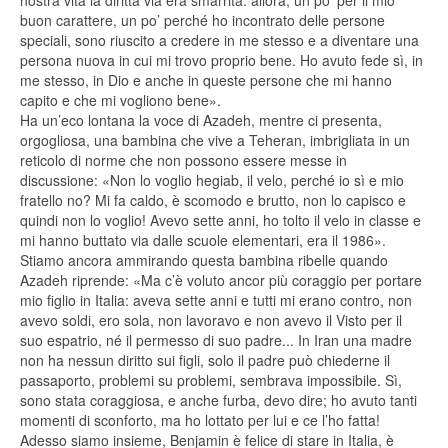
buon carattere, un po’ perché ho incontrato delle persone
speciali, sono riuscito a credere in me stesso e a diventare una
persona nuova in cui mi trovo proprio bene. Ho avuto fede sì, in
me stesso, in Dio e anche in queste persone che mi hanno
capito e che mi vogliono bene».
Ha un’eco lontana la voce di Azadeh, mentre ci presenta,
orgogliosa, una bambina che vive a Teheran, imbrigliata in un
reticolo di norme che non possono essere messe in
discussione: «Non lo voglio hegiab, il velo, perché io sì e mio
fratello no? Mi fa caldo, è scomodo e brutto, non lo capisco e
quindi non lo voglio! Avevo sette anni, ho tolto il velo in classe e
mi hanno buttato via dalle scuole elementari, era il 1986».
Stiamo ancora ammirando questa bambina ribelle quando
Azadeh riprende: «Ma c’è voluto ancor più coraggio per portare
mio figlio in Italia: aveva sette anni e tutti mi erano contro, non
avevo soldi, ero sola, non lavoravo e non avevo il Visto per il
suo espatrio, né il permesso di suo padre... In Iran una madre
non ha nessun diritto sui figli, solo il padre può chiederne il
passaporto, problemi su problemi, sembrava impossibile. Sì,
sono stata coraggiosa, e anche furba, devo dire; ho avuto tanti
momenti di sconforto, ma ho lottato per lui e ce l’ho fatta!
Adesso siamo insieme, Benjamin è felice di stare in Italia, è