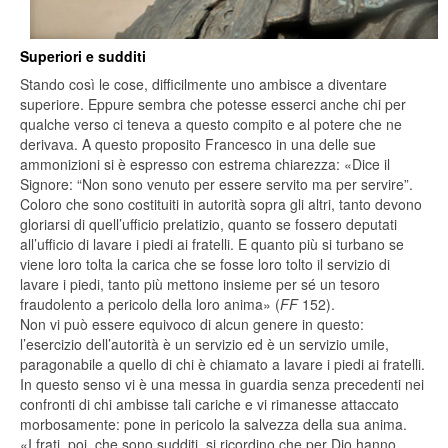
Superiori e sudditi
Stando così le cose, difficilmente uno ambisce a diventare
superiore. Eppure sembra che potesse esserci anche chi per
qualche verso ci teneva a questo compito e al potere che ne
derivava. A questo proposito Francesco in una delle sue
ammonizioni si è espresso con estrema chiarezza: «Dice il
Signore: “Non sono venuto per essere servito ma per servire”.
Coloro che sono costituiti in autorità sopra gli altri, tanto devono
gloriarsi di quell’ufficio prelatizio, quanto se fossero deputati
all’ufficio di lavare i piedi ai fratelli. E quanto più si turbano se
viene loro tolta la carica che se fosse loro tolto il servizio di
lavare i piedi, tanto più mettono insieme per sé un tesoro
fraudolento a pericolo della loro anima» (
FF
152).
Non vi può essere equivoco di alcun genere in questo:
l’esercizio dell’autorità è un servizio ed è un servizio umile,
paragonabile a quello di chi è chiamato a lavare i piedi ai fratelli.
In questo senso vi è una messa in guardia senza precedenti nei
confronti di chi ambisse tali cariche e vi rimanesse attaccato
morbosamente: pone in pericolo la salvezza della sua anima.
«I frati, poi, che sono sudditi, si ricordino che per Dio hanno