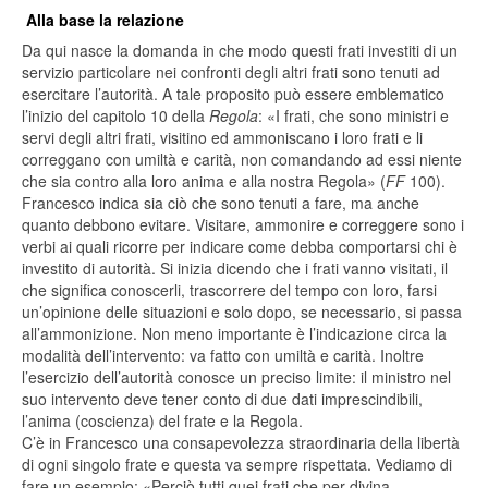
Alla base la relazione
Da qui nasce la domanda in che modo questi frati investiti di un
servizio particolare nei confronti degli altri frati sono tenuti ad
esercitare l’autorità. A tale proposito può essere emblematico
l’inizio del capitolo 10 della
Regola
: «I frati, che sono ministri e
servi degli altri frati, visitino ed ammoniscano i loro frati e li
correggano con umiltà e carità, non comandando ad essi niente
che sia contro alla loro anima e alla nostra Regola» (
FF
100).
Francesco indica sia ciò che sono tenuti a fare, ma anche
quanto debbono evitare. Visitare, ammonire e correggere sono i
verbi ai quali ricorre per indicare come debba comportarsi chi è
investito di autorità. Si inizia dicendo che i frati vanno visitati, il
che significa conoscerli, trascorrere del tempo con loro, farsi
un’opinione delle situazioni e solo dopo, se necessario, si passa
all’ammonizione. Non meno importante è l’indicazione circa la
modalità dell’intervento: va fatto con umiltà e carità. Inoltre
l’esercizio dell’autorità conosce un preciso limite: il ministro nel
suo intervento deve tener conto di due dati imprescindibili,
l’anima (coscienza) del frate e la Regola.
C’è in Francesco una consapevolezza straordinaria della libertà
di ogni singolo frate e questa va sempre rispettata. Vediamo di
fare un esempio: «Perciò tutti quei frati che per divina