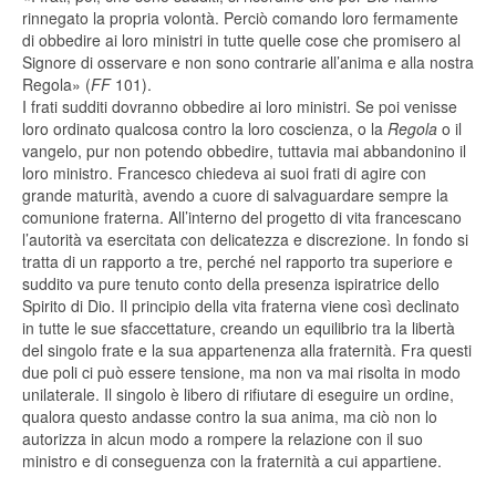
rinnegato la propria volontà. Perciò comando loro fermamente
di obbedire ai loro ministri in tutte quelle cose che promisero al
Signore di osservare e non sono contrarie all’anima e alla nostra
Regola» (
FF
101).
I frati sudditi dovranno obbedire ai loro ministri. Se poi venisse
loro ordinato qualcosa contro la loro coscienza, o la
Regola
o il
vangelo, pur non potendo obbedire, tuttavia mai abbandonino il
loro ministro. Francesco chiedeva ai suoi frati di agire con
grande maturità, avendo a cuore di salvaguardare sempre la
comunione fraterna. All’interno del progetto di vita francescano
l’autorità va esercitata con delicatezza e discrezione. In fondo si
tratta di un rapporto a tre, perché nel rapporto tra superiore e
suddito va pure tenuto conto della presenza ispiratrice dello
Spirito di Dio. Il principio della vita fraterna viene così declinato
in tutte le sue sfaccettature, creando un equilibrio tra la libertà
del singolo frate e la sua appartenenza alla fraternità. Fra questi
due poli ci può essere tensione, ma non va mai risolta in modo
unilaterale. Il singolo è libero di rifiutare di eseguire un ordine,
qualora questo andasse contro la sua anima, ma ciò non lo
autorizza in alcun modo a rompere la relazione con il suo
ministro e di conseguenza con la fraternità a cui appartiene.