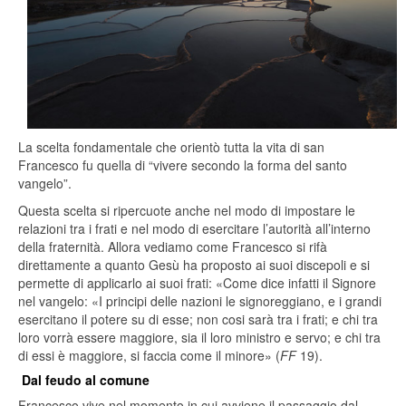
La scelta fondamentale che orientò tutta la vita di san
Francesco fu quella di “vivere secondo la forma del santo
vangelo”.
Questa scelta si ripercuote anche nel modo di impostare le
relazioni tra i frati e nel modo di esercitare l’autorità all’interno
della fraternità. Allora vediamo come Francesco si rifà
direttamente a quanto Gesù ha proposto ai suoi discepoli e si
permette di applicarlo ai suoi frati: «Come dice infatti il Signore
nel vangelo: «I principi delle nazioni le signoreggiano, e i grandi
esercitano il potere su di esse; non cosi sarà tra i frati; e chi tra
loro vorrà essere maggiore, sia il loro ministro e servo; e chi tra
di essi è maggiore, si faccia come il minore» (
FF
19).
Dal feudo al comune
Francesco vive nel momento in cui avviene il passaggio dal