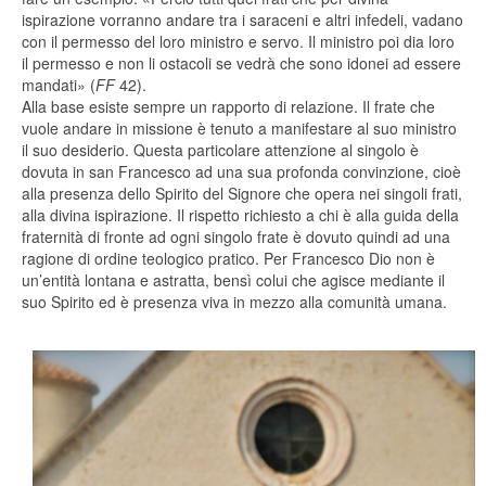
ispirazione vorranno andare tra i saraceni e altri infedeli, vadano
con il permesso del loro ministro e servo. Il ministro poi dia loro
il permesso e non li ostacoli se vedrà che sono idonei ad essere
mandati» (
FF
42).
Alla base esiste sempre un rapporto di relazione. Il frate che
vuole andare in missione è tenuto a manifestare al suo ministro
il suo desiderio. Questa particolare attenzione al singolo è
dovuta in san Francesco ad una sua profonda convinzione, cioè
alla presenza dello Spirito del Signore che opera nei singoli frati,
alla divina ispirazione. Il rispetto richiesto a chi è alla guida della
fraternità di fronte ad ogni singolo frate è dovuto quindi ad una
ragione di ordine teologico pratico. Per Francesco Dio non è
un’entità lontana e astratta, bensì colui che agisce mediante il
suo Spirito ed è presenza viva in mezzo alla comunità umana.