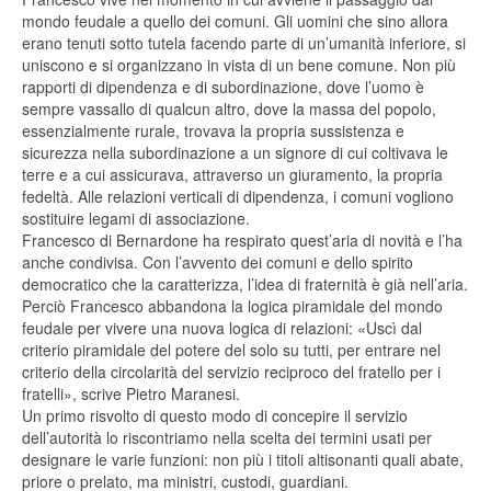
mondo feudale a quello dei comuni. Gli uomini che sino allora
erano tenuti sotto tutela facendo parte di un’umanità inferiore, si
uniscono e si organizzano in vista di un bene comune. Non più
rapporti di dipendenza e di subordinazione, dove l’uomo è
sempre vassallo di qualcun altro, dove la massa del popolo,
essenzialmente rurale, trovava la propria sussistenza e
sicurezza nella subordinazione a un signore di cui coltivava le
terre e a cui assicurava, attraverso un giuramento, la propria
fedeltà. Alle relazioni verticali di dipendenza, i comuni vogliono
sostituire legami di associazione.
Francesco di Bernardone ha respirato quest’aria di novità e l’ha
anche condivisa. Con l’avvento dei comuni e dello spirito
democratico che la caratterizza, l’idea di fraternità è già nell’aria.
Perciò Francesco abbandona la logica piramidale del mondo
feudale per vivere una nuova logica di relazioni: «Uscì dal
criterio piramidale del potere del solo su tutti, per entrare nel
criterio della circolarità del servizio reciproco del fratello per i
fratelli», scrive Pietro Maranesi.
Un primo risvolto di questo modo di concepire il servizio
dell’autorità lo riscontriamo nella scelta dei termini usati per
designare le varie funzioni: non più i titoli altisonanti quali abate,
priore o prelato, ma ministri, custodi, guardiani.