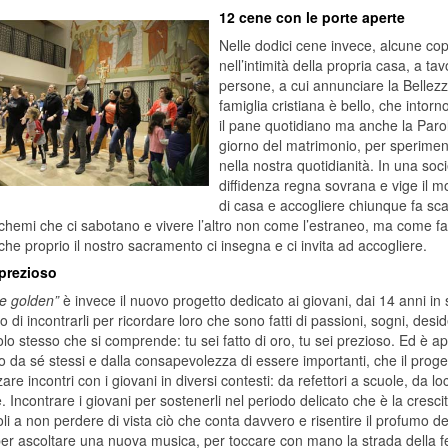
12 cene con le porte aperte
Nelle dodici cene invece, alcune copp
nell’intimità della propria casa, a t
persone, a cui annunciare la Bellezz
famiglia cristiana è bello, che intor
il pane quotidiano ma anche la Parol
giorno del matrimonio, per sperimen
nella nostra quotidianità. In una soc
diffidenza regna sovrana e vige il mott
di casa e accogliere chiunque fa scal
chemi che ci sabotano e vivere l’altro non come l’estraneo, ma come fami
che proprio il nostro sacramento ci insegna e ci invita ad accogliere.
 prezioso
e golden”
è invece il nuovo progetto dedicato ai giovani, dai 14 anni in 
ivo di incontrarli per ricordare loro che sono fatti di passioni, sogni, desi
tolo stesso che si comprende: tu sei fatto di oro, tu sei prezioso. Ed è a
 da sé stessi e dalla consapevolezza di essere importanti, che il proge
are incontri con i giovani in diversi contesti: da refettori a scuole, da loc
. Incontrare i giovani per sostenerli nel periodo delicato che è la crescit
li a non perdere di vista ciò che conta davvero e risentire il profumo de
er ascoltare una nuova musica, per toccare con mano la strada della fel