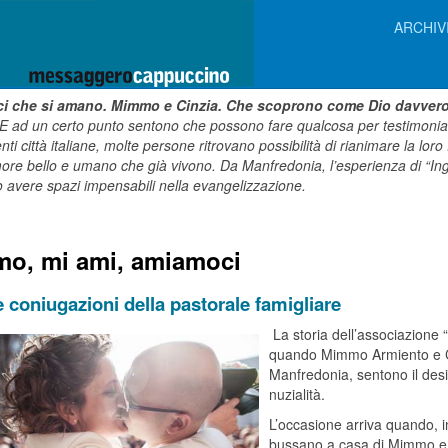
ARCHIV
ci che si amano. Mimmo e Cinzia. Che scoprono come Dio davvero ab
E ad un certo punto sentono che possono fare qualcosa per testimoniare
enti città italiane, molte persone ritrovano possibilità di rianimare la lor
more bello e umano che già vivono. Da Manfredonia, l’esperienza di “In
 avere spazi impensabili nella evangelizzazione.
mo, mi ami, amiamoci
 coniugazioni della pastorale famigliare
La storia dell’associazione 
quando Mimmo Armiento e Cin
Manfredonia, sentono il deside
nuzialità.
L’occasione arriva quando, i
bussano a casa di Mimmo e C