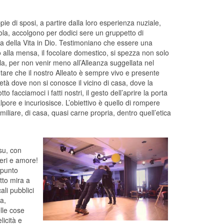
ie di sposi, a partire dalla loro esperienza nuziale,
avola, accolgono per dodici sere un gruppetto di
a della Vita in Dio. Testimoniano che essere una
no alla mensa, il focolare domestico, si spezza non solo
a, per non venir meno all’Alleanza suggellata nel
tare che il nostro Alleato è sempre vivo e presente
ietà dove non si conosce il vicino di casa, dove la
o facciamoci i fatti nostri, il gesto dell’aprire la porta
pore e incuriosisce. L’obiettivo è quello di rompere
liare, di casa, quasi carne propria, dentro quell’etica
su, con
deri e amore!
ppunto
tto mira a
ali pubblici
a,
lle cose
icità e