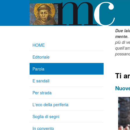
Due lai
mente.
più di v
HOME
quell’a
possano
Editoriale
Parola
Ti a
E sandali
Nuove
Per strada
L'eco della periferia
Soglia di segni
In convento