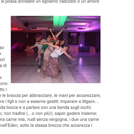
o, si possa annidare un egoismo nascosto o un amore
d
nso
e
ori
a di
e
gono
to i
re le braccia per abbracciare, le mani per accarezzare,
 i figli e non a esserne gestiti; imparare a litigare…
lla bocca e a parlare con una benda sugli occhi;
lo; non tradirsi (…o non più!); saper godere insieme;
ici, ma carne mia, nudi senza vergogna, i due una carne
nell’Eden, sotto la stessa brezza che accarezza i