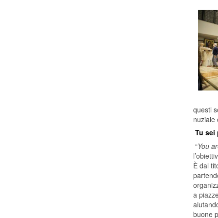
questi s
nuziale 
Tu sei
“
You ar
l’obiett
È dal ti
partendo
organizz
a piazze
aiutando
buone p