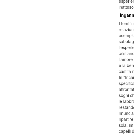
esperie
inatteso
Ingann
I temi i
relazion
esempio 
sabotagg
l’esperi
cristian
l’amore 
e la ben
castità 
In “Inc
specifi
affronta
sogni ch
le labbr
restand
rinuncia
ripartir
sola, im
capelli d