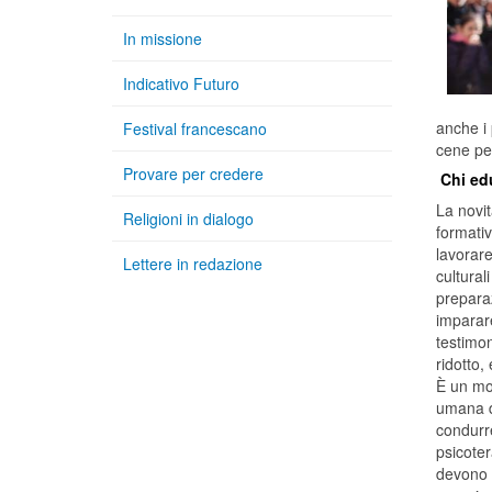
In missione
Indicativo Futuro
anche i 
Festival francescano
cene per
Provare per credere
Chi ed
La novi
Religioni in dialogo
formativ
lavorare
Lettere in redazione
cultural
prepara
imparare
testimon
ridotto,
È un mod
umana d
condurr
psicoter
devono a