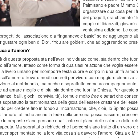
Palmisano e padre Mimmo Cas
organizzare qualcosa per i fi
dei progetti, ora chiamato “
coppie di fidanzati, giovanis
ventesima edizione. Le cose
progetti dell’associazione e a “Ingannevole basic” se ne aggiungono al
 gustare ogni ben di Dio”, “You are golden”, che ad oggi rendono present
uca all’amore?
tà di questa proposta sta nell’aver individuato come, sia dentro che f
o all’amore, inteso come forma di qualsiasi relazione che voglia essere
 a livello umano per ricomporre testa cuore e corpo in una unità armonica
i sull’amore e trovare modi concreti per vivere con maggiore pienezza la
zione al matrimonio, ma anche e soprattutto come accompagnamento agli
 ad amare meglio e di più, sia dentro che fuori la Chiesa. Per questo si 
ianze, balli, giochi, convivialità), formule molto
free
e
smart
che consen
 e soprattutto la testimonianza della gioia dell’essere cristiani e dell’ess
o per credere fino in fondo all’incarnazione, che, cioè, lo Spirito possa
i amore, affinché anche la fede della persona possa nascere, crescere
e le proposte siano persone qualificate sul piano delle scienze delle 
apeuta. Ma soprattutto richiede che i percorsi siano frutto di un vero e 
ver sperimentato nella loro vita cosa sia davvero l’amore. Cinzia e Mim