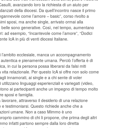
ulli, avanzando loro la richiesta di un aiuto per
danzati della diocesi. Da quell’incontro nasce il primo
Ingannevole come l’amore – basic”, corso rivolto a
simi sposi, ma anche single, arrivato ormai alla
 belle sono generative. Così, nel tempo, aumentano
tri: ad esempio, “Incantevole come l’amore”, “Dodici
e IcA in più di venti diocesi Italiane.
uori l’ambito ecclesiale, manca un accompagnamento
 autentica e pienamente umana. Perciò l’offerta è di
, in cui la persona possa liberarsi da falsi miti
 vita relazionale. Per questo IcA si offre non solo come
 innamorati, ai single e a chi sente di voler
utilizzano linguaggi esperienziali e variegati (video,
tono ai partecipanti anche un impegno di tempo molto
ere sposi e famiglia.
 lavorare, attraverso il desiderio di una relazione
 e testimoniarsi. Questo richiede anche che a
relazioni umane. Non a caso Mimmo è uno
proprio cammino di chi li propone, che prima degli altri
mo infatti partono sempre dalla loro diretta