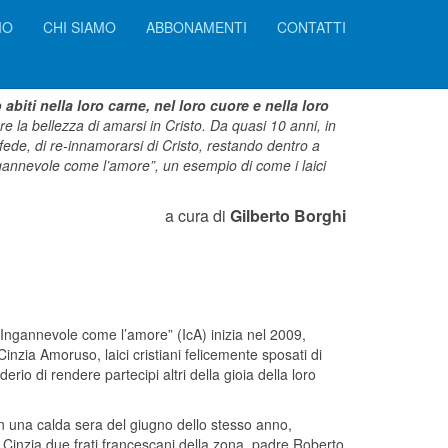
IO
CHI SIAMO
ABBONAMENTI
CONTATTI
iti nella loro carne, nel loro cuore e nella loro
 la bellezza di amarsi in Cristo. Da quasi 10 anni, in
o fede, di re-innamorarsi di Cristo, restando dentro a
gannevole come l’amore”, un esempio di come i laici
a cura di
Gilberto Borghi
“Ingannevole come l’amore” (IcA) inizia nel 2009,
zia Amoruso, laici cristiani felicemente sposati di
rio di rendere partecipi altri della gioia della loro
n una calda sera del giugno dello stesso anno,
inzia due frati francescani della zona, padre Roberto