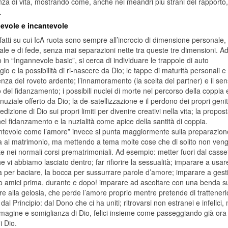
nza di vita, mostrando come, anche nei meandri più strani del rapport
.
evole e incantevole
nfatti su cui IcA ruota sono sempre all’incrocio di dimensione personale,
ale e di fede, senza mai separazioni nette tra queste tre dimensioni. A
in “Ingannevole basic”, si cerca di individuare le trappole di auto
io e la possibilità di ri-nascere da Dio; le tappe di maturità personali e
enza del roveto ardente; l’innamoramento (la scelta del partner) e il se
o del fidanzamento; i possibili nuclei di morte nel percorso della coppia 
nuziale offerto da Dio; la de-satellizzazione e il perdono dei propri genit
edizione di Dio sui propri limiti per divenire creativi nella vita; la propost
nel fidanzamento e la nuzialità come apice della santità di coppia.
antevole come l’amore” invece si punta maggiormente sulla preparazion
ca al matrimonio, ma mettendo a tema molte cose che di solito non ven
te nei normali corsi prematrimoniali. Ad esempio: metter fuori dal casset
e vi abbiamo lasciato dentro; far rifiorire la sessualità; imparare a usa
a per baciare, la bocca per sussurrare parole d’amore; imparare a gestire
o amici prima, durante e dopo! imparare ad ascoltare con una benda su
re alla gelosia, che perde l’amore proprio mentre pretende di trattener
e dal Principio: dal Dono che ci ha uniti; ritrovarsi non estranei e infel
magine e somiglianza di Dio, felici insieme come passeggiando già ora 
i Dio.