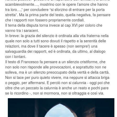
scambievolmente…, mostrino con le opere l’amore che hanno
tra loro…,” per concludere “si sforzino di entrare per la porta
stretta”. Ma la prima parte del testo, quella negativa, fa pensare
che i rapporti non fossero propriamente cordiali.
Il tema della disputa torna invece al cap XVI per coloro che
vanno tra i saraceni.
In breve: la grazia del silenzio è ordinata alla vita fraterna nella
quale non solo a tutti sono dovuti il rispetto e la serenità delle
relazioni, ma dove il tacere è spesso (non sempre!) una
salvaguardia dei rapporti, ed è ordinata, da ultimo, al dialogo
con i lontani.
Il testo di Francesco fa pensare a un silenzio cristiforme, che
non solo non risponde alle provocazioni, e soprattutto non ne
solleva, ma è un silenzio preoccupato della verità e della carità.
Non si tace per puro quieto vivere, ma neppure si attacca briga
o peggio, per affermarsi. E perciò non si calunnia - oggi poi che
oltre che un peccato la calunnia è anche un reato e pochi pare
se lo ricordino -, non si mormora, non si oltraggia e così via.