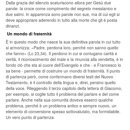
Dalla grazia del silenzio scaturiscono allora per Gesù due
parole: la croce come compimento del segreto messianico e
due salmi. In apparenza sono parole non sue, ma di cui egli si
deve appropriare aderendo in tutto alla morte che gli è posta
dinanzi.
Un mondo di fraternità
È in questo modo che nasce la sua definitiva parola in cui tutto
si armonizza: «Padre, perdona loro, perché non sanno quello
che fanno» (Lc 23,34). Il perdono in cui si coniugano carità e
verità, il riconoscimento del male e la rinuncia alla vendetta, è in
fondo ciò che sta al cuore dell’Evangelo e che - e Francesco lo
sa bene - permette di costruire un mondo di fraternità. Il punto
di partenza però, come confermano diversi testi del Nuovo
Testamento, è il controllo della lingua e, direi, persino quello
della voce. Rileggendo il terzo capitolo della lettera di Giacomo,
per esempio, si coglie tutto il problema del parlare e del come
parlare. Anche nella sua comunità doveva esserci qualche
problema, perché è un problema antico e sempre nuovo, un
elemento di conversione spesso sottovalutato, ma formidabile.
Un vero punto di partenza.