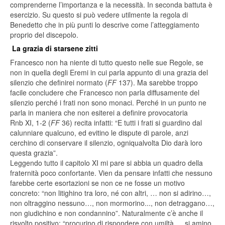
comprenderne l’importanza e la necessità. In seconda battuta è
esercizio. Su questo si può vedere utilmente la regola di
Benedetto che in più punti lo descrive come l’atteggiamento
proprio del discepolo.
La grazia di starsene zitti
Francesco non ha niente di tutto questo nelle sue Regole, se
non in quella degli Eremi in cui parla appunto di una grazia del
silenzio che definirei normato (
FF
137). Ma sarebbe troppo
facile concludere che Francesco non parla diffusamente del
silenzio perché i frati non sono monaci. Perché in un punto ne
parla in maniera che non esiterei a definire provocatoria
Rnb XI, 1-2 (
FF
36) recita infatti: “E tutti i frati si guardino dal
calunniare qualcuno, ed evitino le dispute di parole, anzi
cerchino di conservare il silenzio, ogniqualvolta Dio darà loro
questa grazia”.
Leggendo tutto il capitolo XI mi pare si abbia un quadro della
fraternità poco confortante. Vien da pensare infatti che nessuno
farebbe certe esortazioni se non ce ne fosse un motivo
concreto: “non litighino tra loro, né con altri, … non si adirino…,
non oltraggino nessuno…, non mormorino..., non detraggano…,
non giudichino e non condannino”. Naturalmente c’è anche il
risvolto positivo: “procurino di rispondere con umiltà…, si amino