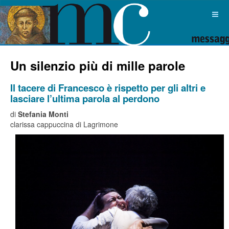
Un silenzio più di mille parole
Il tacere di Francesco è rispetto per gli altri e
lasciare l’ultima parola al perdono
di
Stefania Monti
clarissa cappuccina di Lagrimone