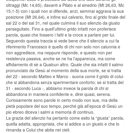
oltraggi (Mc 14,65), davanti a Pilato e al sinedrio (Mt 26,63, Mc
15,1-5) con i quali non si difende, anzi, semmai aggrava la sua
posizione (Mt 26,64), e infine sul calvario, fino al grido finale del
sal 22 o del sal 31, nel quale culmina il suo silenzio da giusto
perseguitato. Fino a quell’ultimo grido infatti non proferisce
parola, quasi che fossero i fatti e la croce a parlare per lui.
Seguendo questa traccia si vede bene che il silenzio a cui fa
riferimento Francesco è quello di chi non solo non calunnia e
non aggredisce, ma neppure risponde, e questo non per
resistenza passiva, anche se ne ha l’apparenza, ma come
affidamento di sè a Qualcun altro. Quale che sia infatti il salmo
pronunciato da Gesù al momento della sua morte, se si tratta
del 22 - secondo Matteo e Marco - suona come il grido di colui
che si abbandona senza sperimentare conforto; se si tratta del
31 - secondo Luca -, abbiamo invece la parola di chi si
abbandona in maniera confidente e, direi quasi, serena.
Curiosamente sono parole in certo modo non sue, ma della
pietà popolare del suo tempo, perché già all’epoca di Gesù un
pio ebreo diceva i salmi a memoria di continuo.
La grazia del silenzio ha pertanto come esito la “giusta” parola,
quella adatta, appropriata, che si addice a un giusto e che lo
rimanda a Colui che abita nei cieli.