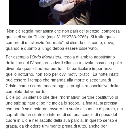
Non c’è regola monastica che non parli del silenzio, compresa
quella di santa Chiara (cap. V, FF2783-2786). Si tratta quasi
sempre di un silenzio “normato”: si dice da chi, come, dove,
quando e quanto a lungo debba essere osservato.
Per esempio l’
Ordo Monasterii
, regola di ambito agostiniano
della fine del IV sec, prescrive il silenzio a tavola, cosa che poi è
divenuta quasi di norma per tutti. Di particolare importanza
quello notturno, non solo per ovvi motivi pratici. La notte infatti
può essere il tempo che rimanda alla morte e sepoltura di
Cristo, come ricorda ancora oggi la preghiera conclusiva della
compieta del venerdì.
E c’è poi un silenzio che direi “normativo” perché costitutivo di
uno stile spirituale: se ne indica lo scopo, la finalità, si precisa
che non è solo esterno, ovvero un vuoto di suoni e di parole, ma
soprattutto un controllo interno di sé, una specie di riposo del
cuore in Dio e nell’ascolto della sua parola. In questo senso è
grazia, da chiedere umilmente prima di tutto, anche per