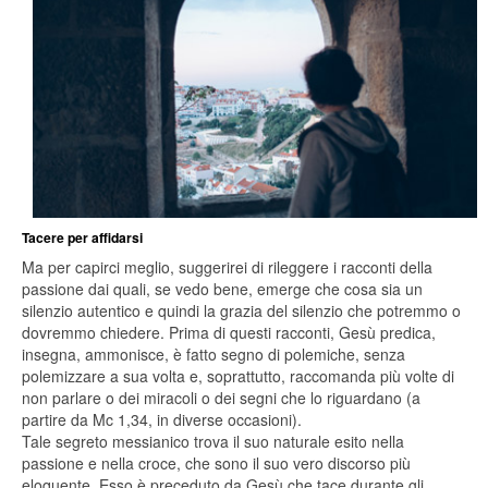
Tacere per affidarsi
Ma per capirci meglio, suggerirei di rileggere i racconti della
passione dai quali, se vedo bene, emerge che cosa sia un
silenzio autentico e quindi la grazia del silenzio che potremmo o
dovremmo chiedere. Prima di questi racconti, Gesù predica,
insegna, ammonisce, è fatto segno di polemiche, senza
polemizzare a sua volta e, soprattutto, raccomanda più volte di
non parlare o dei miracoli o dei segni che lo riguardano (a
partire da Mc 1,34, in diverse occasioni).
Tale segreto messianico trova il suo naturale esito nella
passione e nella croce, che sono il suo vero discorso più
eloquente. Esso è preceduto da Gesù che tace durante gli