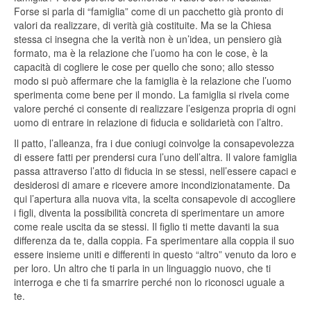
Forse si parla di “famiglia” come di un pacchetto già pronto di
valori da realizzare, di verità già costituite. Ma se la Chiesa
stessa ci insegna che la verità non è un’idea, un pensiero già
formato, ma è la relazione che l’uomo ha con le cose, è la
capacità di cogliere le cose per quello che sono; allo stesso
modo si può affermare che la famiglia è la relazione che l’uomo
sperimenta come bene per il mondo. La famiglia si rivela come
valore perché ci consente di realizzare l’esigenza propria di ogni
uomo di entrare in relazione di fiducia e solidarietà con l’altro.
Il patto, l’alleanza, fra i due coniugi coinvolge la consapevolezza
di essere fatti per prendersi cura l’uno dell’altra. Il valore famiglia
passa attraverso l’atto di fiducia in se stessi, nell’essere capaci e
desiderosi di amare e ricevere amore incondizionatamente. Da
qui l’apertura alla nuova vita, la scelta consapevole di accogliere
i figli, diventa la possibilità concreta di sperimentare un amore
come reale uscita da se stessi. Il figlio ti mette davanti la sua
differenza da te, dalla coppia. Fa sperimentare alla coppia il suo
essere insieme uniti e differenti in questo “altro” venuto da loro e
per loro. Un altro che ti parla in un linguaggio nuovo, che ti
interroga e che ti fa smarrire perché non lo riconosci uguale a
te.