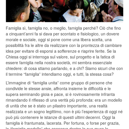
Famiglia sì, famiglia no, o meglio, famiglia perché? Ciò che fino
a cinquant’anni fa si dava per scontato e fisiologico, un dovere
morale e sociale, oggi si pone come una libera scelta, una
possibilità fra le altre da realizzare con la prontezza di cambiare
idea per evitare di esporsi a sofferenze e riaprire ferite. Se la
Chiesa oggi si interroga sul valore, sul progetto e la fatica di
essere famiglia nella nostra società, mi sembra essenziale
chiedere: di cosa stiamo parlando, e a chi? Siamo sicuri che con
il termine “famiglia” intendiamo oggi, e tutti, la stessa cosa?
L’immagine di “famiglia unita” come gruppo di persone che
condivide le stesse ansie, affronta insieme le difficoltà e le
supera seminando gioia e pace, si è rovinosamente infranta
rimandando il riflesso di una verità più profonda: era un modello
di unità che se è stato un pilastro importante, una realtà
realizzata e un sogno legittimo, non è più l’esperienza di oggi né
può più contenere le istanze di questi ultimi decenni. Oggi la
famiglia è frantumata, lacerata. Per fortuna, o forse per grazia,
la “famiglia modello” che conserva dentro le sue mura le