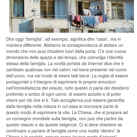
Dire oggi “famiglia”, ad esempio, significa dire “casa”, ma in
maniera differente. Abbiamo la consapevolezza di abitare un
mondo che non puoi chiudere fuori dalla porta. C’è una nuova
dimensione dello spazio e del tempo, che coinvolge l’identità
stessa della famiglia. La novità portata da Internet dice che è
cambiato qualcosa non nei valori, nel bene presente nel cuore
dell’uomo, ma nel modo di vivere tale bene. La voglia di essere
protagonisti o il bisogno di esprimere le proprie emozioni
nell’immediatezza del vissuto, tutto questo ci parla del desiderio
profondo e antico di ogni uomo: di essere accolto e di poter
vivere per ciò che si è. Tale accoglienza può essere garantita
dalla famiglia nella misura in cui essa si riconosce parte di
questo modo di esprimere la vita. La Chiesa, che si prepara ad
un convegno mondiale sulla famiglia, non può che partire da
questo vissuto e da queste esigenze. Ci si deve chiedere se
continuare a parlare di famiglia come una realtà “dentro” la
Chiesa e la società, oppure come “nuovo modo d’essere”