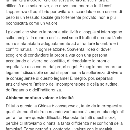
difficoltà e le sofferenze, che deve mantenere a tutti i costi
l’apparenza di equilibrio per evitare lo scandalo e non essere di
peso in un tessuto sociale già fortemente provato, non è più
riconosciuta come un valore.
I giovani che vivono la propria affettività di coppia si interrogano
sulla famiglia in quanto essi stessi sono il frutto di una realtà che
non è stata aiutata adeguatamente ad affrontare le ombre e i
conflitti naturali in ogni relazione. Spaventa l’idea di dover
scegliere di condividere la propria vita con una persona
accettando di vivere nel conflitto, di rimodulare le proprie
aspettative e scendere dai propri sogni. È meglio non creare un
legame indissolubile se poi si sperimenta la sofferenza di vivere
le conseguenze di questo legame! È meglio, poi, separarsi
anziché vivere l’inferno dell’incomprensione e della solitudine,
dell’inganno e dell’indifferenza.
Abbiamo confuso valore e idealità
Di tutto questo la Chiesa è consapevole, tanto da interrogarsi su
quali strumenti offrire cercando vari percorsi sempre più originali
per affrontare queste difficoltà. Nonostante tutti questi sforzi,
perché ci ritroviamo dinanzi a tanta diffidenza nei confronti della
famiglia? Forse perché si confonde il valore con le idealità.