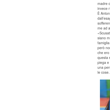
madre c
invece 
È Antoni
dall’esa
sofferen
me ad af
«Scusate
siano m
famigli
però no
che ero 
questa s
piega e 
una per
le cose