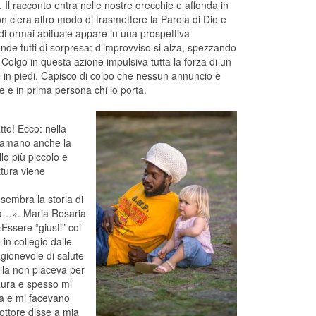
 Il racconto entra nelle nostre orecchie e affonda in
 c’era altro modo di trasmettere la Parola di Dio e
 di ormai abituale appare in una prospettiva
nde tutti di sorpresa: d’improvviso si alza, spezzando
olgo in questa azione impulsiva tutta la forza di un
 in piedi. Capisco di colpo che nessun annuncio è
 e in prima persona chi lo porta.
tto! Ecco: nella
chiamano anche la
llo più piccolo e
ttura viene
sembra la storia di
scia…». Maria Rosaria
ssere “giusti” coi
n collegio dalle
agionevole di salute
lla non piaceva per
paura e spesso mi
ta e mi facevano
dottore disse a mia