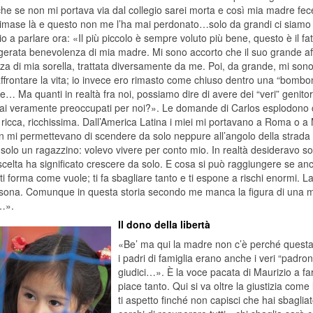
he se non mi portava via dal collegio sarei morta e così mia madre fece
rimase là e questo non me l’ha mai perdonato…solo da grandi ci siamo 
o a parlare ora: «Il più piccolo è sempre voluto più bene, questo è il fa
gerata benevolenza di mia madre. Mi sono accorto che il suo grande aff
za di mia sorella, trattata diversamente da me. Poi, da grande, mi sono r
frontare la vita; io invece ero rimasto come chiuso dentro una “bomboni
… Ma quanti in realtà fra noi, possiamo dire di avere dei “veri” genitori
ai veramente preoccupati per noi?». Le domande di Carlos esplodono c
a ricca, ricchissima. Dall’America Latina i miei mi portavano a Roma 
n mi permettevano di scendere da solo neppure all’angolo della strada
solo un ragazzino: volevo vivere per conto mio. In realtà desideravo sol
celta ha significato crescere da solo. E cosa si può raggiungere se ancora
ti forma come vuole; ti fa sbagliare tanto e ti espone a rischi enormi. La
sona. Comunque in questa storia secondo me manca la figura di una m
…».
Il dono della libertà
«Be’ ma qui la madre non c’è perché questa è
i padri di famiglia erano anche i veri “padroni
giudici…». È la voce pacata di Maurizio a f
piace tanto. Qui si va oltre la giustizia com
ti aspetto finché non capisci che hai sbagli