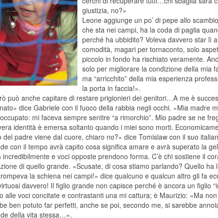
cerchi di recuperare tutti…chi sbaglia sarà cer
giustizia, no?»
Leone aggiunge un po’ di pepe allo scambio, 
che sta nei campi, ha la coda di paglia qu
perché ha ubbidito? Voleva davvero star lì a
comodità, magari per tornaconto, solo aspett
piccolo in fondo ha rischiato veramente. A
solo per migliorare la condizione della mia 
ma “arricchito” della mia esperienza profess
la porta in faccia!».
ò può anche capitare di restare prigionieri dei genitori…A me è success
nato» dice Gabriele con il fuoco della rabbia negli occhi. «Mia madre m
soccupato: mi faceva sempre sentire “a rimorchio”. Mio padre se ne freg
vera identità è emersa soltanto quando i miei sono morti. Economicame
o del padre viene dal cuore, chiaro no?» dice Tomislaw con il suo itali
de con il tempo avrà capito cosa significa amare e avrà superato la gel
 incredibilmente e voci opposte prendono forma. C’è chi sostiene il corag
azione di quello grande. «Scusate, di cosa stiamo parlando? Quello ha l
si rompeva la schiena nei campi!» dice qualcuno e qualcun altro gli fa e
irtuosi davvero! Il figlio grande non capisce perché è ancora un figlio “
 alle voci concitate e contrastanti una mi cattura; è Maurizio: «Ma non 
be ben potuto far perfetti, anche se poi, secondo me, si sarebbe annoia
nde della vita stessa…».