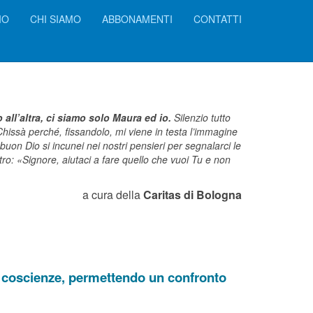
IO
CHI SIAMO
ABBONAMENTI
CONTATTI
o all’altra, ci siamo solo Maura ed io.
Silenzio tutto
. Chissà perché, fissandolo, mi viene in testa l’immagine
 buon Dio si incunei nei nostri pensieri per segnalarci le
ro: «Signore, aiutaci a fare quello che vuoi Tu e non
a cura della
Caritas di Bologna
re coscienze, permettendo un confronto