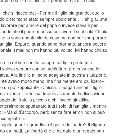
cato da Dio all’infinito; il perdono è al di là della
che si riaccende: «Per me il figlio più grande, quello
ando dice: “sono stato sempre ubbidiente…”, eh già…ma
 lavorare per amore del papà o invece stava lì per
ando che il padre morisse per avere i suoi soldi? Il più
nche io sono andato via da casa ma non per sperperare,
famiglia. Eppure, quando sono ritornato, ancora povero
ionale, i miei non mi hanno più voluto. Mi hanno chiuso
o: io mi son sentito sempre un figlio protetto e
i voleva sempre con sé, addirittura preferiva che io
ava. Alla fine io mi sono adagiato in questa situazione.
nte avevo molto meno, ma finalmente ero più libero».
ano un po’ zoppicante «Chissà… magari anche il figlio
osia verso il fratello». Improvvisamente la discussione
gio del fratello piccolo e chi invece giustifica
etteralmente sputtanato tutti i soldi di famiglia…mentre
co: «Ma sì d’accordo, però senza fare errori non si può
incompleto”!».
capite quant’è grandioso il gesto del padre? Il Signore
to da matti. La libertà che ci ha dato è un regalo ben