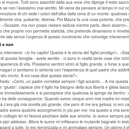
si muove. Tutti sono assorbiti dalla sua voce che dipinge il testo sacro.
 se non l’avessimo mai sentito. Mi viene da pensare al tempo in cui non
emozione di chi vede i colori dell’alba dalla cima di un monte: qualcosa
ilmente viva, pulsante, diversa. Poi Maura fa una cosa potente, che pre
a: «Scusate, ma non posso restare seduta mentre parlo, devo alzarmi». C
o che proprio non permette staticità, che pretende dinamismo e rimette
te tale senza l’urgenza di questo movimento che coinvolge interamente
i e non
 interviene: «Io ho capito! Questa è la storia del figliol prodigo!». «Esa
di questa famiglia - avete sentito - ci sono in realtà tante cose che ri
sperienza di vita. Possiamo sentirci vicini al figlio grande, o forse a que
magari ci sentiamo in sintonia con l’esperienza di quel padre che addiri
ato morto. A voi cosa dice questa storia?».
lfredo: «Certo, un padre vorrebbe sempre i figli accanto… A me questa 
 “giusto”: capisce che il figlio ha bisogno della sua libertà e gliela la
ene immediatamente e si percepisce che qualcosa la spinge da dentro: «E
erò ha delle conseguenze. Quando avevo cinque anni mia madre mi mise i
à c’era già mia sorella più grande, che però di me era gelosa; io ero c
adre aveva qualche accorgimento in più per me; ma questo a mia sore
In collegio lei mi faceva picchiare dalle sue amiche. Io avevo sempre 
a pipì addosso. Allora le suore mi infilavano le mutande bagnate in tes
davanti a tutte. Io ero terrorizzata e mi ammalavo sempre. Un giorno il 