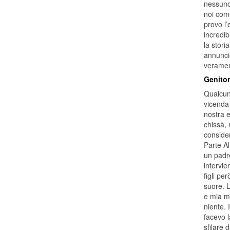
nessuno 
noi come
provo l’
incredib
la stori
annunci
veramen
Genitor
Qualcuno
vicenda 
nostra e
chissà, 
consider
Parte A
un padre
intervi
figli p
suore. L
e mia m
niente. 
facevo l
sfilare 