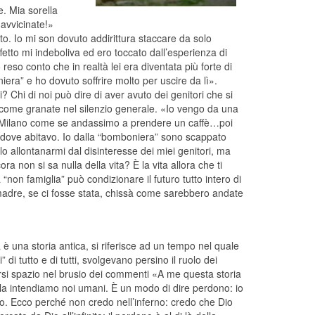
. Mia sorella
avvicinate!»
tto. Io mi son dovuto addirittura staccare da solo
etto mi indeboliva ed ero toccato dall’esperienza di
eso conto che in realtà lei era diventata più forte di
era” e ho dovuto soffrire molto per uscire da lì».
? Chi di noi può dire di aver avuto dei genitori che si
ome granate nel silenzio generale. «Io vengo da una
o a Milano come se andassimo a prendere un caffè…poi
 dove abitavo. Io dalla “bomboniera” sono scappato
o allontanarmi dal disinteresse dei miei genitori, ma
 non si sa nulla della vita? È la vita allora che ti
 “non famiglia” può condizionare il futuro tutto intero di
adre, se ci fosse stata, chissà come sarebbero andate
 una storia antica, si riferisce ad un tempo nel quale
” di tutto e di tutti, svolgevano persino il ruolo dei
arsi spazio nel brusio dei commenti «A me questa storia
e la intendiamo noi umani. È un modo di dire perdono: io
ato. Ecco perché non credo nell’inferno: credo che Dio