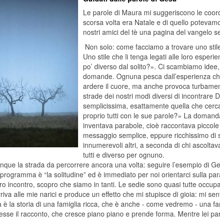
Le parole di Maura mi suggeriscono le coord
scorsa volta era Natale e di quello poteva
nostri amici del tè una pagina del vangelo s
Non solo: come facciamo a trovare uno stile 
Uno stile che li tenga legati alle loro esper
po’ diverso dal solito?». Ci scambiamo idee,
domande. Ognuna pesca dall’esperienza che
ardere il cuore, ma anche provoca turbame
strade dei nostri modi diversi di incontrare D
semplicissima, esattamente quella che ce
proprio tutti con le sue parole?» La domanda
inventava parabole, cioè raccontava piccole
messaggio semplice, eppure ricchissimo di 
innumerevoli altri, a seconda di chi ascolt
tutti e diverso per ognuno.
que la strada da percorrere ancora una volta: seguire l’esempio di Gesù
programma è “la solitudine” ed è immediato per noi orientarci sulla para
ro incontro, scopro che siamo in tanti. Le sedie sono quasi tutte occupa
rriva alle mie narici e produce un effetto che mi stupisce di gioia: mi se
è la storia di una famiglia ricca, che è anche - come vedremo - una fam
sse il racconto, che cresce piano piano e prende forma. Mentre lei parla