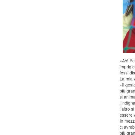
«Ah! Per
imprigio
fossi di
La mia 
«Il gest
più gran
si anima
l’indign
l’altro 
essere v
In mezzo
ci avreb
più gra