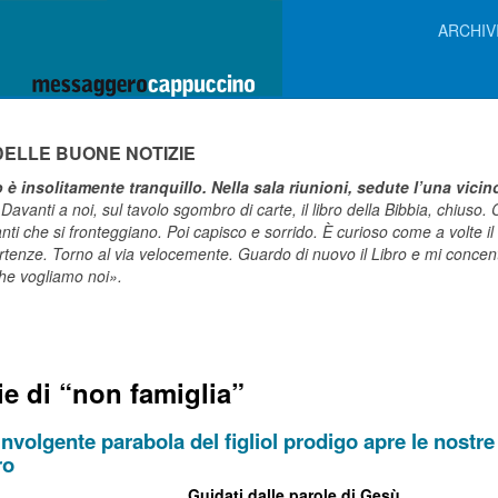
ARCHIV
 DELLE BUONE NOTIZIE
io è insolitamente tranquillo. Nella sala riunioni, sedute l’una vicin
 Davanti a noi, sul tavolo sgombro di carte, il libro della Bibbia, chiuso
anti che si fronteggiano. Poi capisco e sorrido. È curioso come a volte il
rtenze. Torno al via velocemente. Guardo di nuovo il Libro e mi concent
che vogliamo noi».
ie di “non famiglia”
involgente parabola del figliol prodigo apre le nost
ro
Guidati dalle parole di Gesù