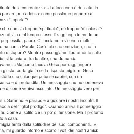
inate della concretezza: «La faccenda è delicata: la
mo parlare, ma adesso: come possiamo proporre ai
enza “imporla”?
che non sia troppo “spirituale”, né troppo “di chiesa”?
ienze di vita e al tempo stesso li raggiunga in modo un
 perplessità, paure. Ci facciamo a vicenda molte
 ha con la Parola. Cos’è ciò che emoziona, che fa
nto o stupore? Mentre passeggiamo liberamente sulle
io, si fa chiara, fra le altre, una domanda
rcavamo: «Ma come faceva Gesù per raggiungere
 giusta, porta già in sé la risposta migliore: Gesù
 storie che chiunque potesse capire, con un
senso e di profondità. Un messaggio che ne conteneva
ava e di come veniva ascoltato. Un messaggio vero per
. Saranno le parabole a guidare i nostri incontri. Il
bola del “figliol prodigo”. Quando arriva il pomeriggio
te. Come al solito c’è un po’ di tensione. Ma il profumo
nto a casa.
iglia ferita dalla solitudine dei suoi componenti…».
, mi guardo intorno e scorro i volti dei nostri amici: