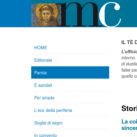
IL TÈ
HOME
L’uffic
intorno.
Editoriale
di duell
false pa
Parola
quello 
E sandali
Per strada
Stor
L'eco della periferia
La co
Soglia di segni
since
In convento