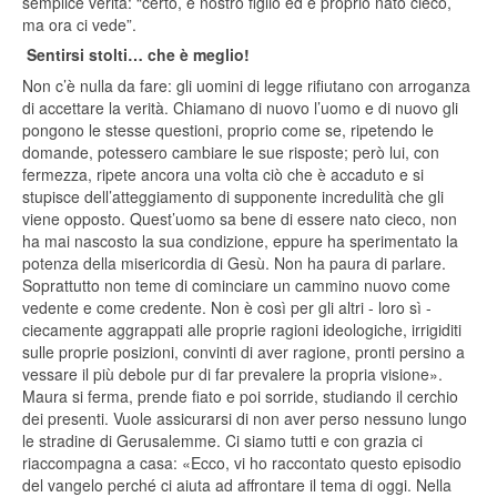
semplice verità: “certo, è nostro figlio ed è proprio nato cieco,
ma ora ci vede”.
Sentirsi stolti… che è meglio!
Non c’è nulla da fare: gli uomini di legge rifiutano con arroganza
di accettare la verità. Chiamano di nuovo l’uomo e di nuovo gli
pongono le stesse questioni, proprio come se, ripetendo le
domande, potessero cambiare le sue risposte; però lui, con
fermezza, ripete ancora una volta ciò che è accaduto e si
stupisce dell’atteggiamento di supponente incredulità che gli
viene opposto. Quest’uomo sa bene di essere nato cieco, non
ha mai nascosto la sua condizione, eppure ha sperimentato la
potenza della misericordia di Gesù. Non ha paura di parlare.
Soprattutto non teme di cominciare un cammino nuovo come
vedente e come credente. Non è così per gli altri - loro sì -
ciecamente aggrappati alle proprie ragioni ideologiche, irrigiditi
sulle proprie posizioni, convinti di aver ragione, pronti persino a
vessare il più debole pur di far prevalere la propria visione».
Maura si ferma, prende fiato e poi sorride, studiando il cerchio
dei presenti. Vuole assicurarsi di non aver perso nessuno lungo
le stradine di Gerusalemme. Ci siamo tutti e con grazia ci
riaccompagna a casa: «Ecco, vi ho raccontato questo episodio
del vangelo perché ci aiuta ad affrontare il tema di oggi. Nella