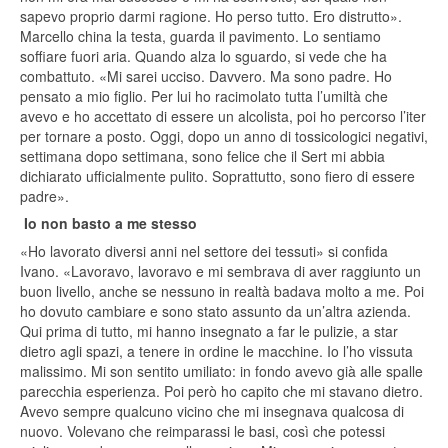
sapevo proprio darmi ragione. Ho perso tutto. Ero distrutto».
Marcello china la testa, guarda il pavimento. Lo sentiamo
soffiare fuori aria. Quando alza lo sguardo, si vede che ha
combattuto. «Mi sarei ucciso. Davvero. Ma sono padre. Ho
pensato a mio figlio. Per lui ho racimolato tutta l’umiltà che
avevo e ho accettato di essere un alcolista, poi ho percorso l’iter
per tornare a posto. Oggi, dopo un anno di tossicologici negativi,
settimana dopo settimana, sono felice che il Sert mi abbia
dichiarato ufficialmente pulito. Soprattutto, sono fiero di essere
padre».
Io non basto a me stesso
«Ho lavorato diversi anni nel settore dei tessuti» si confida
Ivano. «Lavoravo, lavoravo e mi sembrava di aver raggiunto un
buon livello, anche se nessuno in realtà badava molto a me. Poi
ho dovuto cambiare e sono stato assunto da un’altra azienda.
Qui prima di tutto, mi hanno insegnato a far le pulizie, a star
dietro agli spazi, a tenere in ordine le macchine. Io l’ho vissuta
malissimo. Mi son sentito umiliato: in fondo avevo già alle spalle
parecchia esperienza. Poi però ho capito che mi stavano dietro.
Avevo sempre qualcuno vicino che mi insegnava qualcosa di
nuovo. Volevano che reimparassi le basi, così che potessi