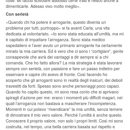
cose. Mi faccio scivolare addosso certe frasi e riesco anche a
dimenticarle. Adesso vivo molto meglio».
Con serietà
«Quando chi ha potere è arrogante, questo diventa un
problema per tutti, purtroppo» si fa avanti Carla, una vita
dedicata al volontariato. «Io sono stata educata all’umiltà, ma mi
è capitato di impattare l’arroganza. Sono stata medico
ospedaliero e l’aver avuto un primario arrogante ha certamente
minato la mia carriera. Ed è vero che ci sono i “cortigiani”, gente
consapevole che avrà dei vantaggi a dir sempre sì a chi
comanda. Che ho fatto allora? La mia strategia è stata lavorare
sempre con serietà, con passione e fare un passo indietro per
osservare e capire chi avevo di fronte. Così facendo ho
scoperto che gli arroganti sono in realtà degli insicuri, dei deboli
travestiti da forti. Spesso sono anche personaggi poco capaci.
Quando ho capito questo, mi sono resa conto che si aprivano
spiragli d’azione per me: erano i momenti più difficili magari, nei
quali l’arroganza non bastava a mascherare l’incompetenza.
Momenti in cui potevo “rivendicare” la mia umiltà, senza temere
di dimostrare il mio vero valore. Perché l’umiltà è anche questo.
Conoscere il proprio valore, non solo i propri limiti. Così mi sono
costruita, nel tempo, una bella carriera basata sul rispetto e