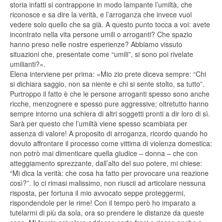
storia infatti si contrappone in modo lampante l’umiltà, che
riconosce e sa dire la verità, e l’arroganza che invece vuol
vedere solo quello che sa già. A questo punto tocca a voi: avete
incontrato nella vita persone umili o arroganti? Che spazio
hanno preso nelle nostre esperienze? Abbiamo vissuto
situazioni che, presentate come “umili”, si sono poi rivelate
umilianti?».
Elena interviene per prima: «Mio zio prete diceva sempre: “Chi
si dichiara saggio, non sa niente e chi si sente stolto, sa tutto”.
Purtroppo il fatto è che le persone arroganti spesso sono anche
ricche, menzognere e spesso pure aggressive; oltretutto hanno
sempre intorno una schiera di altri soggetti pronti a dir loro di sì.
Sarà per questo che l’umiltà viene spesso scambiata per
assenza di valore! A proposito di arroganza, ricordo quando ho
dovuto affrontare il processo come vittima di violenza domestica:
non potrò mai dimenticare quella giudice – donna – che con
atteggiamento sprezzante, dall’alto del suo potere, mi chiese:
“Mi dica la verità: che cosa ha fatto per provocare una reazione
così?”. Io ci rimasi malissimo, non riuscii ad articolare nessuna
risposta, per fortuna il mio avvocato seppe proteggermi,
rispondendole per le rime! Con il tempo però ho imparato a
tutelarmi di più da sola, ora so prendere le distanze da queste