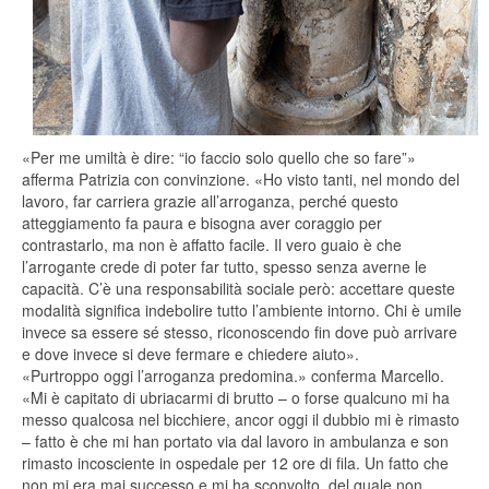
«Per me umiltà è dire: “io faccio solo quello che so fare”»
afferma Patrizia con convinzione. «Ho visto tanti, nel mondo del
lavoro, far carriera grazie all’arroganza, perché questo
atteggiamento fa paura e bisogna aver coraggio per
contrastarlo, ma non è affatto facile. Il vero guaio è che
l’arrogante crede di poter far tutto, spesso senza averne le
capacità. C’è una responsabilità sociale però: accettare queste
modalità significa indebolire tutto l’ambiente intorno. Chi è umile
invece sa essere sé stesso, riconoscendo fin dove può arrivare
e dove invece si deve fermare e chiedere aiuto».
«Purtroppo oggi l’arroganza predomina.» conferma Marcello.
«Mi è capitato di ubriacarmi di brutto – o forse qualcuno mi ha
messo qualcosa nel bicchiere, ancor oggi il dubbio mi è rimasto
– fatto è che mi han portato via dal lavoro in ambulanza e son
rimasto incosciente in ospedale per 12 ore di fila. Un fatto che
non mi era mai successo e mi ha sconvolto, del quale non