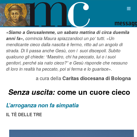
«Siamo a Gerusalemme, un sabato mattina di circa duemila
anni fa»,
comincia Maura spiazzandoci un po’ tutti. «Un
mendicante cieco dalla nascita è fermo, ritto ad un angolo di
strada. Di lì passa anche Gesù, con i suoi discepoli. Subito
qualcuno gli chiede: “Maestro, chi ha peccato, lui o i suoi
genitori, perché sia nato cieco?” e Gesù risponde che nessuno
di loro in realtà ha peccato, poi si ferma e lo guarisce».
a cura della
Caritas diocesana di Bologna
Senza uscita:
c
ome un cuore cieco
L’arroganza non fa simpatia
IL TÈ DELLE TRE