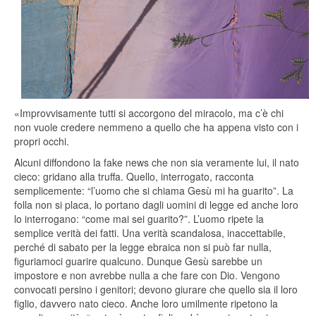
«Improvvisamente tutti si accorgono del miracolo, ma c’è chi
non vuole credere nemmeno a quello che ha appena visto con i
propri occhi.
Alcuni diffondono la fake news che non sia veramente lui, il nato
cieco: gridano alla truffa. Quello, interrogato, racconta
semplicemente: “l’uomo che si chiama Gesù mi ha guarito”. La
folla non si placa, lo portano dagli uomini di legge ed anche loro
lo interrogano: “come mai sei guarito?”. L’uomo ripete la
semplice verità dei fatti. Una verità scandalosa, inaccettabile,
perché di sabato per la legge ebraica non si può far nulla,
figuriamoci guarire qualcuno. Dunque Gesù sarebbe un
impostore e non avrebbe nulla a che fare con Dio. Vengono
convocati persino i genitori; devono giurare che quello sia il loro
figlio, davvero nato cieco. Anche loro umilmente ripetono la